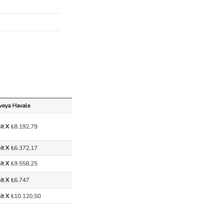
 veya Havale
it X
₺8.192,79
it X
₺6.372,17
it X
₺9.558,25
it X
₺6.747
it X
₺10.120,50