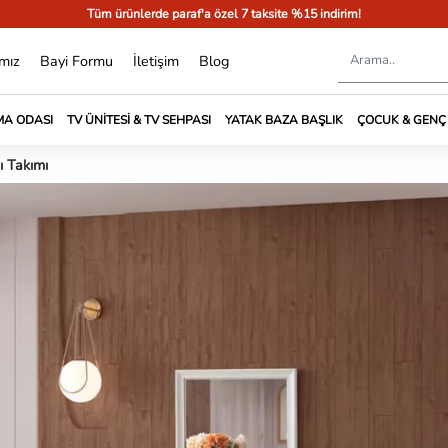
Tüm ürünlerde paraf'a özel 7 taksite %15 indirim!
mız
Bayi Formu
İletişim
Blog
A ODASI
TV ÜNITESI & TV SEHPASI
YATAK BAZA BAŞLIK
ÇOCUK & GENÇ
 Takımı