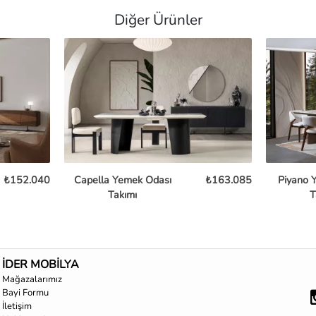
Diğer Ürünler
₺152.040
Capella Yemek Odası
₺163.085
Piyano 
Takımı
T
İDER MOBİLYA
Mağazalarımız
Bayi Formu
İletişim