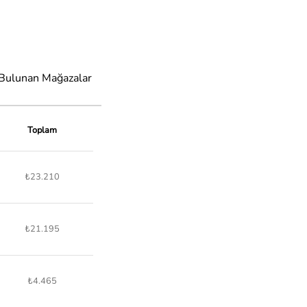
 Bulunan Mağazalar
Toplam
₺23.210
₺21.195
₺4.465