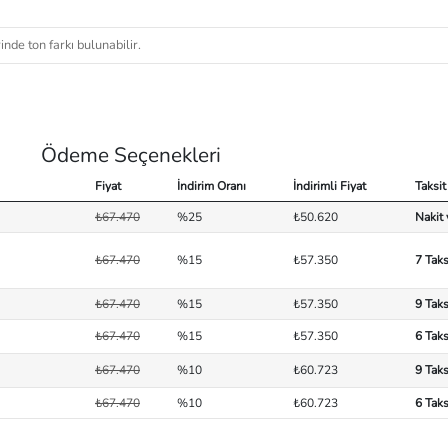
nde ton farkı bulunabilir.
Ödeme Seçenekleri
Fiyat
İndirim Oranı
İndirimli Fiyat
Taksit
₺67.470
%25
₺50.620
Nakit
₺67.470
%15
₺57.350
7 Taks
₺67.470
%15
₺57.350
9 Taks
₺67.470
%15
₺57.350
6 Taks
₺67.470
%10
₺60.723
9 Taks
₺67.470
%10
₺60.723
6 Taks