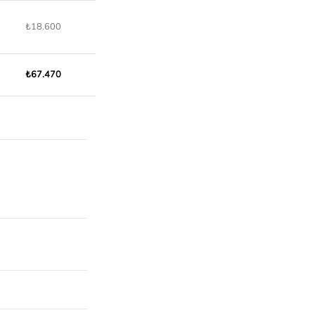
₺18.600
₺67.470