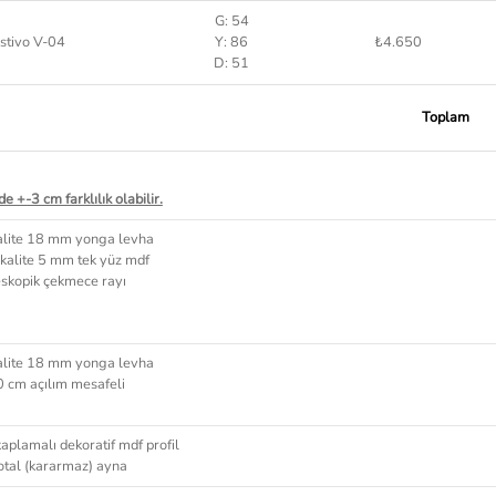
G: 54
stivo V-04
Y: 86
₺4.650
D: 51
Toplam
e +-3 cm farklılık olabilir.
alite 18 mm yonga levha
 kalite 5 mm tek yüz mdf
skopik çekmece rayı
alite 18 mm yonga levha
 cm açılım mesafeli
aplamalı dekoratif mdf profil
otal (kararmaz) ayna