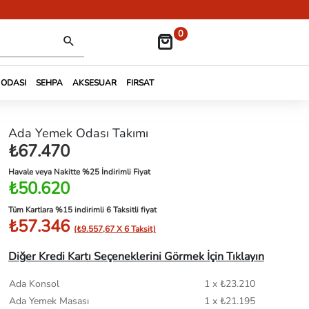
0
 ODASI
SEHPA
AKSESUAR
FIRSAT
Ada Yemek Odası Takımı
₺67.470
Havale veya Nakitte %25 İndirimli Fiyat
₺50.620
Tüm Kartlara %15 indirimli 6 Taksitli fiyat
₺57.346
(₺9.557,67 X 6 Taksit)
Diğer Kredi Kartı Seçeneklerini Görmek İçin Tıklayın
Ada Konsol
1 x ₺23.210
Ada Yemek Masası
1 x ₺21.195