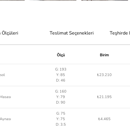
 Ölçüleri
Teslimat Seçenekleri
Teşhirde
Ölçü
Birim
G: 193
sol
Y: 85
₺23.210
D: 46
G: 160
Masası
Y: 79
₺21.195
D: 90
G: 75
Aynası
Y: 75
₺4.465
D: 3.5