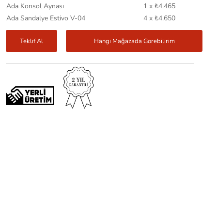
Ada Konsol Aynası
1 x ₺4.465
Ada Sandalye Estivo V-04
4 x ₺4.650
Teklif Al
Hangi Mağazada Görebilirim