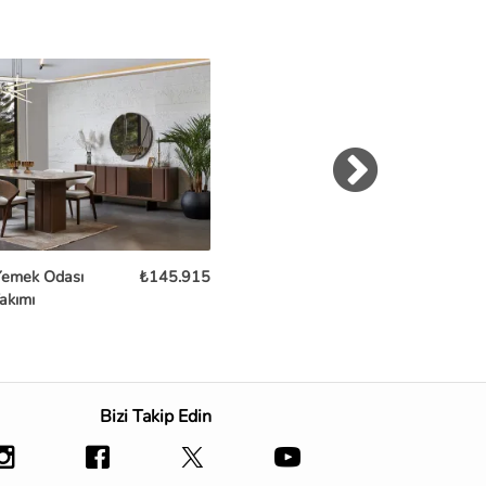
Yemek Odası
₺145.915
Forres Yemek Odası
₺172
akımı
Takımı
Bizi Takip Edin