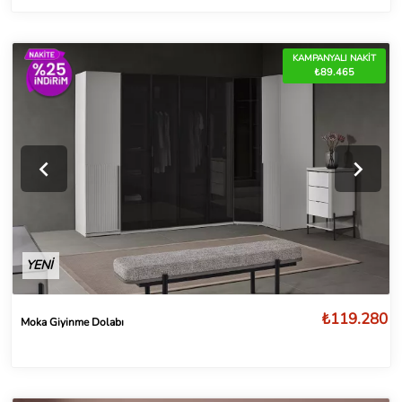
KAMPANYALI NAKİT
₺89.465
YENİ
₺119.280
Moka Giyinme Dolabı