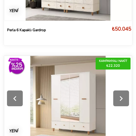
YENİ
₺50.045
Perla 6 Kapaklı Gardrop
KAMPANYALI NAKİT
₺22.320
YENİ