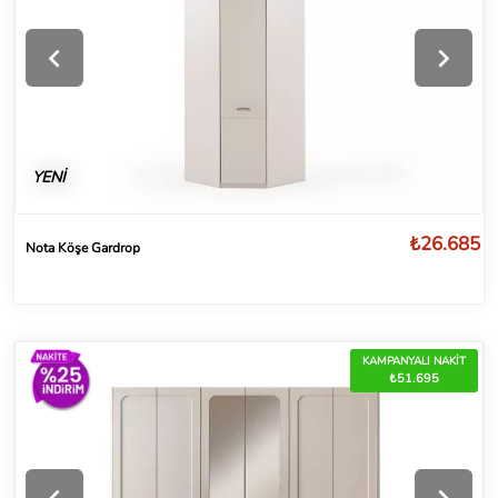
YENİ
₺26.685
Nota Köşe Gardrop
KAMPANYALI NAKİT
₺51.695