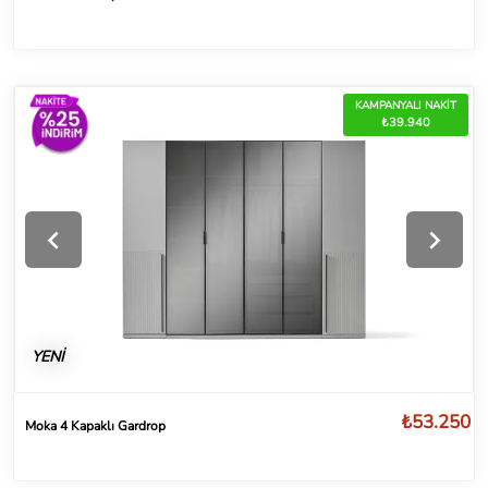
KAMPANYALI NAKİT
₺39.940
YENİ
₺53.250
Moka 4 Kapaklı Gardrop