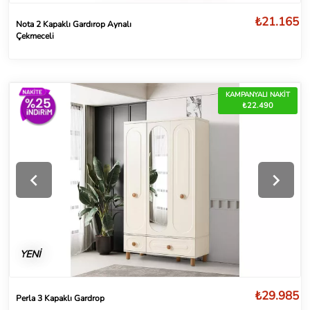
₺21.165
Nota 2 Kapaklı Gardırop Aynalı
Çekmeceli
KAMPANYALI NAKİT
₺22.490
YENİ
₺29.985
Perla 3 Kapaklı Gardrop