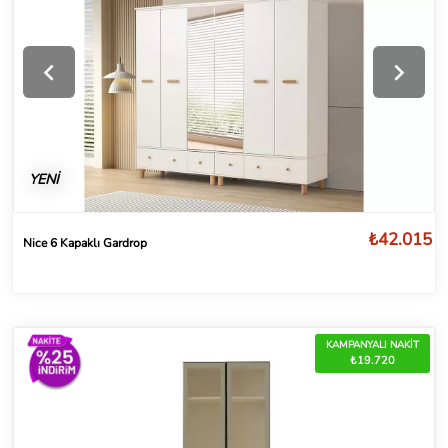
YENİ
₺42.015
Nice 6 Kapaklı Gardrop
KAMPANYALI NAKİT
₺19.720