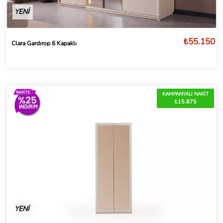
YENİ
₺55.150
Clara Gardırop 6 Kapaklı
KAMPANYALI NAKİT
₺15.875
YENİ