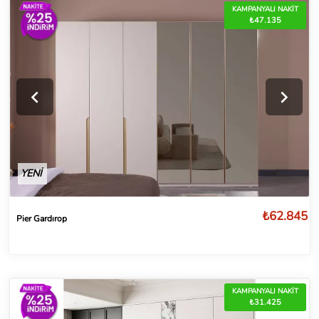
KAMPANYALI NAKİT
₺47.135
YENİ
₺62.845
Pier Gardırop
KAMPANYALI NAKİT
₺31.425