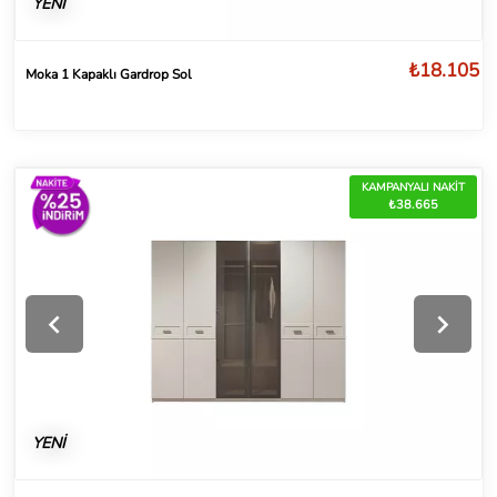
YENİ
₺18.105
Moka 1 Kapaklı Gardrop Sol
KAMPANYALI NAKİT
₺38.665
YENİ