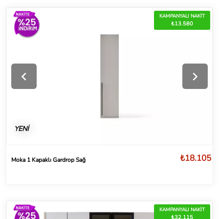
KAMPANYALI NAKİT
₺13.580
YENİ
₺18.105
Moka 1 Kapaklı Gardrop Sağ
KAMPANYALI NAKİT
₺32.115