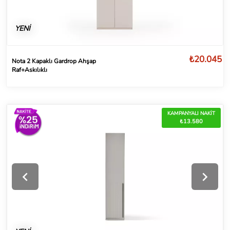
YENİ
₺20.045
Nota 2 Kapaklı Gardrop Ahşap
Raf+Askılıklı
KAMPANYALI NAKİT
₺13.580