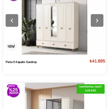
YENİ
₺41.895
Perla 5 Kapaklı Gardrop
KAMPANYALI NAKİT
₺28.650