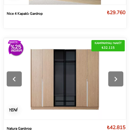
₺29.760
Nice 4 Kapaklı Gardrop
KAMPANYALI NAKİT
₺32.115
YENİ
₺42.815
Natura Gardırop