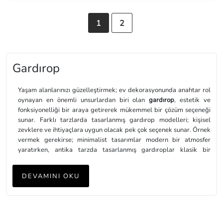
1
2
Gardırop
Yaşam alanlarınızı güzelleştirmek; ev dekorasyonunda anahtar rol
oynayan en önemli unsurlardan biri olan
gardırop
, estetik ve
fonksiyonelliği bir araya getirerek mükemmel bir çözüm seçeneği
sunar. Farklı tarzlarda tasarlanmış gardırop modelleri; kişisel
zevklere ve ihtiyaçlara uygun olacak pek çok seçenek sunar. Örnek
vermek gerekirse; minimalist tasarımlar modern bir atmosfer
yaratırken, antika tarzda tasarlanmış gardıroplar klasik bir
dokunuş ekleyebilir. Bunun yanı sıra; geniş iç hacmi, düzenli
depolama alanları ve özelleştirilebilir düzenleme seçenekleri ile
DEVAMINI OKU
gardırop modelleri, yaşam alanlarınızı düzenli tutmanıza ve her
şeyin kolayca erişilebilir olmasına yardımcı olarak pratik bir
kullanım imkânı sunar. Bu sebeple; fonksiyonel özellikleri ile
birlikte estetik açıdan çekici tasarımlara sahip olan gardıroplar,
yaşam alanlarınıza hem düzen hem de şıklık katmak için ideal