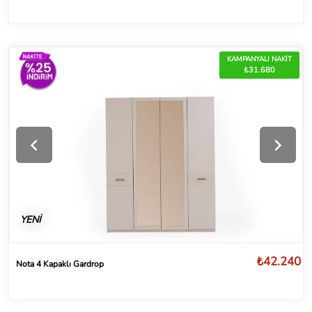
KAMPANYALI NAKİT
₺31.680
YENİ
₺42.240
Nota 4 Kapaklı Gardrop