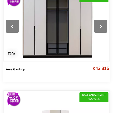
YENİ
₺42.815
Aura Gardırop
KAMPANYALI NAKİT
₺20.015