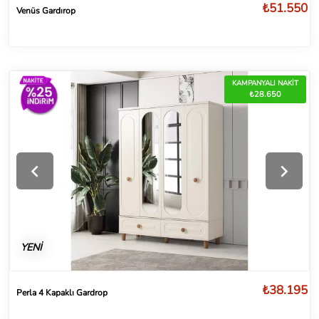
₺51.550
Venüs Gardırop
KAMPANYALI NAKİT
₺28.650
YENİ
₺38.195
Perla 4 Kapaklı Gardrop