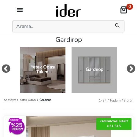
0
Gardırop
Yatak Odası
Gardırop
Takımı
Anasayfa
>
Yatak Odası
>
Gardırop
1-24 / Toplam 48 ürün
KAMPANYALI NAKİT
₺31.515