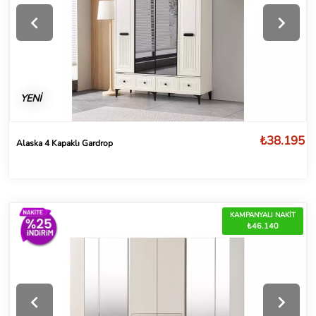
YENİ
₺38.195
Alaska 4 Kapaklı Gardrop
KAMPANYALI NAKİT
₺46.140