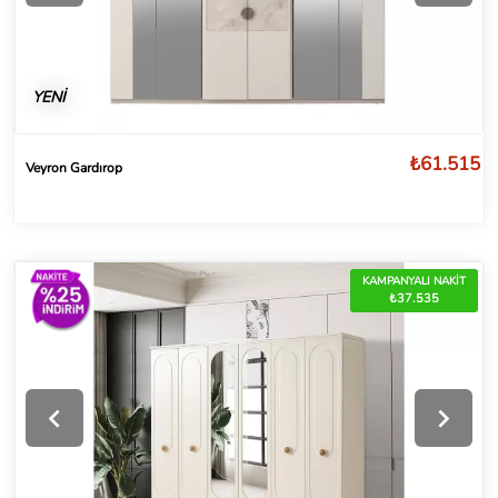
YENİ
₺61.515
Veyron Gardırop
KAMPANYALI NAKİT
₺37.535