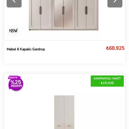
YENİ
₺68.925
Mabel 6 Kapaklı Gardrop
KAMPANYALI NAKİT
₺15.035