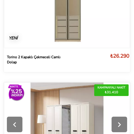
YENİ
₺26.290
Torino 2 Kapaklı Çekmeceli Camlı
Dolap
KAMPANYALI NAKİT
₺31.410