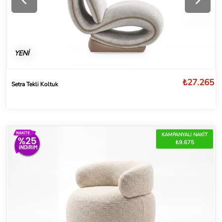
YENİ
₺27.265
Setra Tekli Koltuk
KAMPANYALI NAKİT
₺9.675