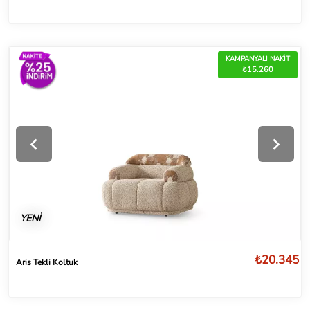
KAMPANYALI NAKİT
₺15.260
YENİ
₺20.345
Aris Tekli Koltuk