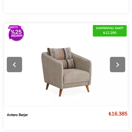
KAMPANYALI NAKİT
₺12.290
₺16.385
Antero Berjer