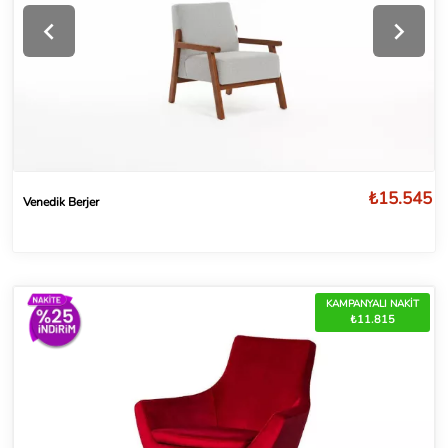
₺15.545
Venedik Berjer
KAMPANYALI NAKİT
₺11.815