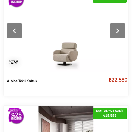
YENİ
₺22.580
Albina Tekli Koltuk
KAMPANYALI NAKİT
₺19.595