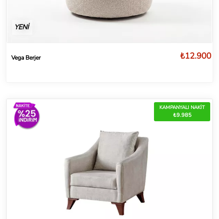
YENİ
₺12.900
Vega Berjer
KAMPANYALI NAKİT
₺9.985