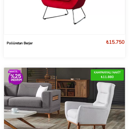
₺15.750
Poliüretan Berjer
KAMPANYALI NAKİT
₺11.880