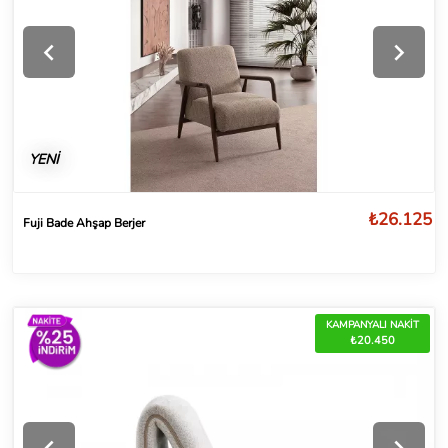
YENİ
₺26.125
Fuji Bade Ahşap Berjer
KAMPANYALI NAKİT
₺20.450