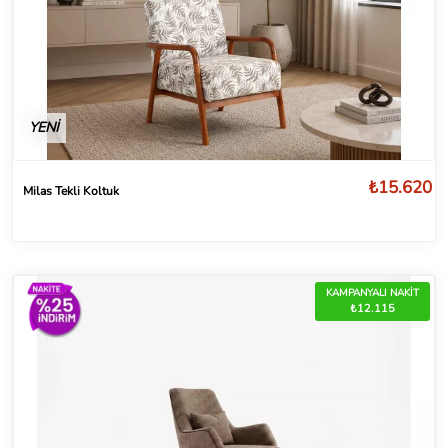
YENİ
₺15.620
Milas Tekli Koltuk
KAMPANYALI NAKİT
₺12.115