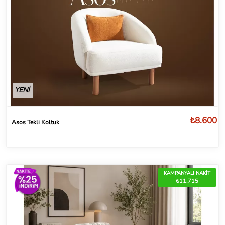
YENİ
₺8.600
Asos Tekli Koltuk
KAMPANYALI NAKİT
₺11.715