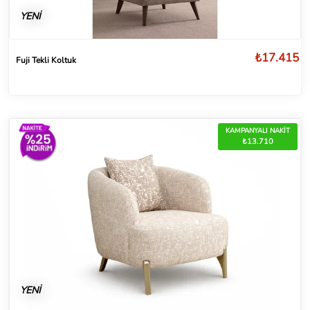
YENİ
₺17.415
Fuji Tekli Koltuk
KAMPANYALI NAKİT
₺13.710
YENİ