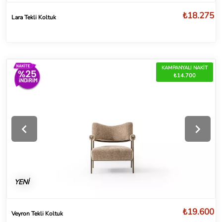
₺18.275
Lara Tekli Koltuk
KAMPANYALI NAKİT
₺14.700
YENİ
₺19.600
Veyron Tekli Koltuk