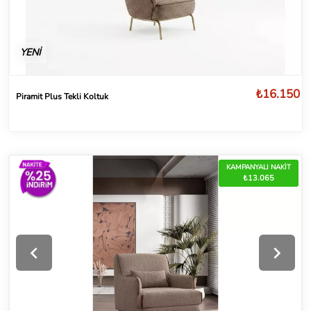
YENİ
₺16.150
Piramit Plus Tekli Koltuk
KAMPANYALI NAKİT
₺13.065