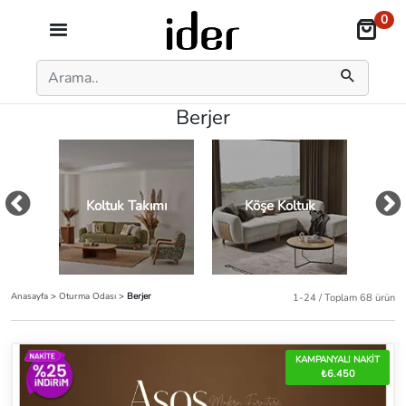
0
Berjer
Koltuk Takımı
Köşe Koltuk
Kol
Anasayfa
>
Oturma Odası
>
Berjer
1-24 / Toplam 68 ürün
KAMPANYALI NAKİT
₺6.450