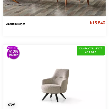
₺15.840
Valencia Berjer
KAMPANYALI NAKİT
₺12.095
YENİ