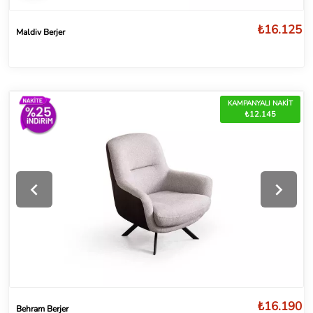
₺16.125
Maldiv Berjer
KAMPANYALI NAKİT
₺12.145
₺16.190
Behram Berjer