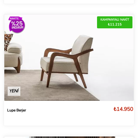
KAMPANYALI NAKİT
₺11.215
YENİ
₺14.950
Lupe Berjer