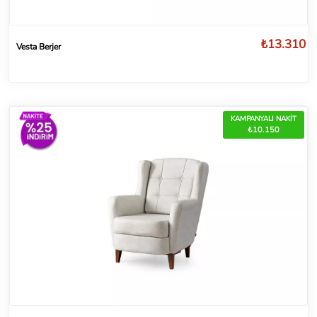
₺13.310
Vesta Berjer
KAMPANYALI NAKİT
₺10.150