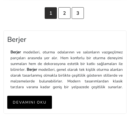
1
2
3
Berjer
Berjer
modelleri, oturma odalarının ve salonların vazgeçilmez
parçaları arasında yer alır. Hem konforlu bir oturma deneyimi
sunmaları hem de dekorasyona estetik bir katkı sağlamaları ile
bilinirler.
Berjer
modelleri, genel olarak tek kişilik oturma alanları
olarak tasarlanmış olmakla birlikte çeşitlilik gösteren stillerde ve
malzemelerde bulunabilirler. Modern tasarımlardan klasik
tarzlara varana kadar geniş bir yelpazede çeşitlilik sunarlar.
Bunun yanı sıra, oturma odalarında ya da salonlarda diğer
mobilyalarla uyumlu bir şekilde yerleştirilerek, mekâna şıklık ve
DEVAMINI OKU
rahatlık katarlar.
Şık Berjer ve Tekli Koltuk Modelleri
Şık
berjer
ve tekli koltuk modelleri, iç mekânların dekorasyonunda
oldukça önemli bir rol oynamakla beraber kullanıcılarına hem