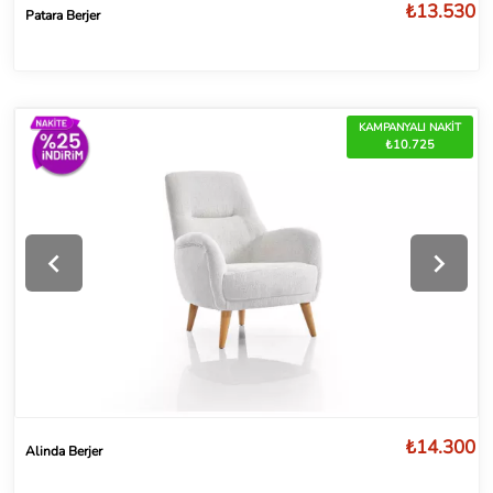
₺13.530
Patara Berjer
KAMPANYALI NAKİT
₺10.725
₺14.300
Alinda Berjer