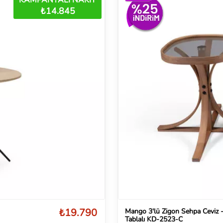
₺14.845
₺19.790
Mango 3'lü Zigon Sehpa Ceviz -
Tablalı KD-2523-C