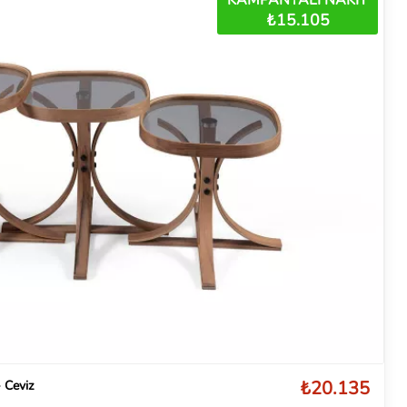
₺15.105
₺20.135
 Ceviz