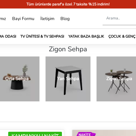
Tüm ürünlerde paraf'a özel 7 taksite %15 indirim!
mız
Bayi Formu
İletişim
Blog
A ODASI
TV ÜNITESI & TV SEHPASI
YATAK BAZA BAŞLIK
ÇOCUK & GENÇ
Zigon Sehpa
Orta Sehpa
Yan Sehpa
Zigon Sehpa