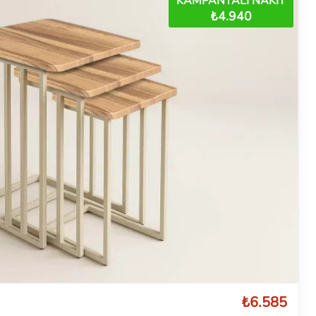
KAMPANYALI NAKİT
₺4.940
₺6.585