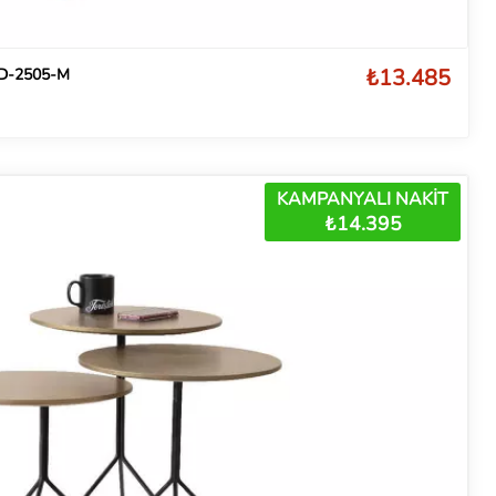
₺13.485
KD-2505-M
KAMPANYALI NAKİT
₺14.395