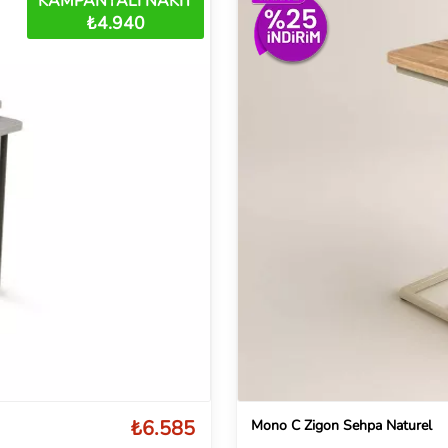
KAMPANYALI NAKİT
₺4.940
₺6.585
Mono C Zigon Sehpa Naturel