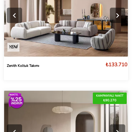
YENİ
₺133.710
Zenith Koltuk Takımı
KAMPANYALI NAKİT
₺90.270