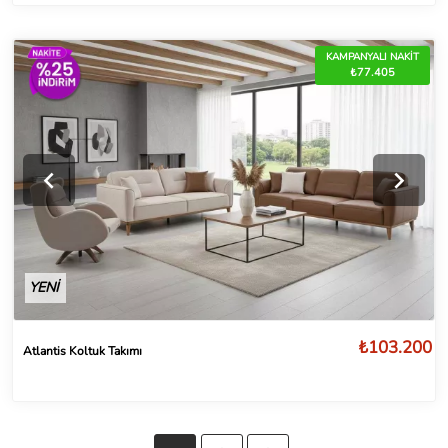
KAMPANYALI NAKİT
₺77.405
YENİ
₺103.200
Atlantis Koltuk Takımı