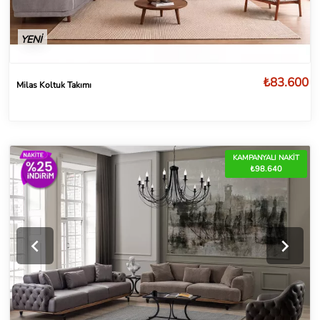
YENİ
₺83.600
Milas Koltuk Takımı
KAMPANYALI NAKİT
₺98.640