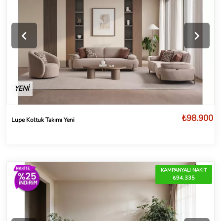
YENİ
₺98.900
Lupe Koltuk Takımı Yeni
KAMPANYALI NAKİT
₺94.335