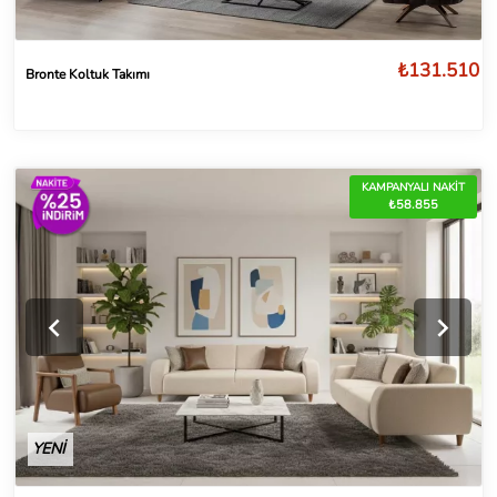
₺131.510
Bronte Koltuk Takımı
KAMPANYALI NAKİT
₺58.855
YENİ