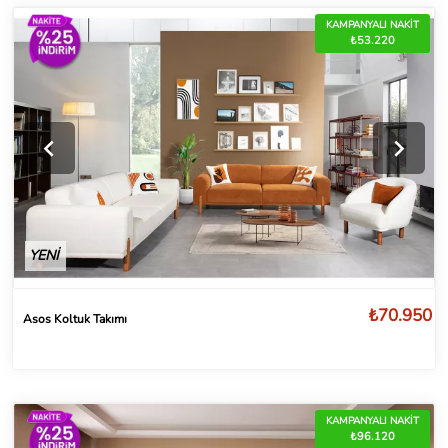
KAMPANYALI NAKİT
₺53.220
YENİ
₺70.950
Asos Koltuk Takımı
KAMPANYALI NAKİT
₺96.120