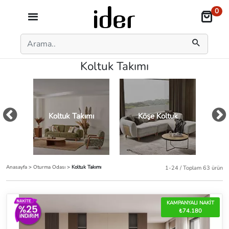
0
Koltuk Takımı
Koltuk Takımı
Köşe Koltuk
Kol
Anasayfa
>
Oturma Odası
>
Koltuk Takımı
1-24 / Toplam 63 ürün
KAMPANYALI NAKİT
₺74.180