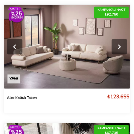
KAMPANYALI NAKİT
₺92.750
YENİ
₺123.655
Alex Koltuk Takımı
KAMPANYALI NAKİT
₺67.735