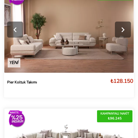
YENİ
₺128.150
Pier Koltuk Takımı
KAMPANYALI NAKİT
₺96.245