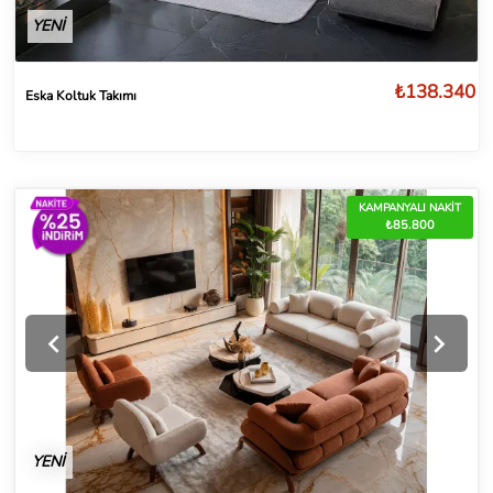
YENİ
₺138.340
Eska Koltuk Takımı
KAMPANYALI NAKİT
₺85.800
YENİ