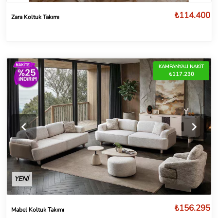
₺114.400
Zara Koltuk Takımı
KAMPANYALI NAKİT
₺117.230
YENİ
₺156.295
Mabel Koltuk Takımı