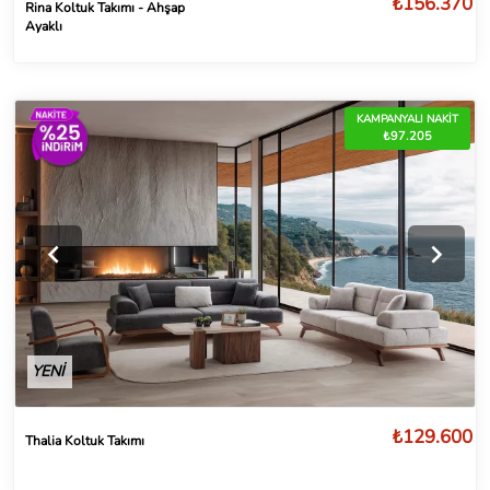
₺156.370
Rina Koltuk Takımı - Ahşap
Ayaklı
KAMPANYALI NAKİT
₺97.205
YENİ
₺129.600
Thalia Koltuk Takımı