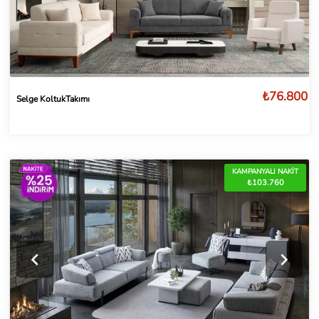
₺76.800
Selge KoltukTakımı
KAMPANYALI NAKİT
₺103.760