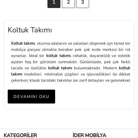
1
2
3
Koltuk Takımı
Koltuk takımı
, oturma odalarını ve salonları döşemek için temel bir
mobilya parçası olmakla beraber pek çok evde merkezi bir rol
oynarlar. İdeal bir
koltuk takımı
, rahatlık, dayanıklılık ve estetik
açıdan hoş bir görünüm sunmalıdır. Günümüzde, pek çok farklı
tarzda ve özellikte
koltuk takımı
bulunmaktadır. Modern
koltuk
takımı
modelleri, minimalist çizgileri ve işlevsellikleri ile dikkat
çekerken; klasik tarzdaki takımlar ise zarif detayları ve geleneksel
tasarımlarıyla tercih edilebilir. Bunun yanı sıra, modüler koltuk
takımları da popülerlik kazanmıştır; bu takımlar, parçalı yapısı
DEVAMINI OKU
sayesinde farklı düzenlemelerde kullanılabilir ve mekâna uygun
esneklik sağlar.
Koltuk takımı
seçerken dikkate alınması gereken pek çok önemli
faktör vardır. Bunlar arasında mekânın boyutu ve düzeni, kullanım
amacı, malzeme ve kumaş seçimi ile bütçe yer alır. Büyük bir
oturma odası için geniş ve gösterişli bir
koltuk takımı
tercih
KATEGORİLER
İDER MOBİLYA