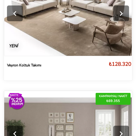
YENİ
₺128.320
Veyron Koltuk Takımı
KAMPANYALI NAKİT
₺69.355