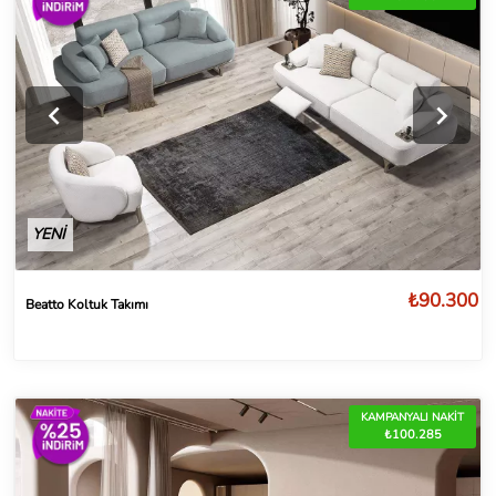
YENİ
₺90.300
Beatto Koltuk Takımı
KAMPANYALI NAKİT
₺100.285