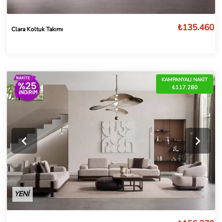
₺135.460
Clara Koltuk Takımı
KAMPANYALI NAKİT
₺117.280
YENİ