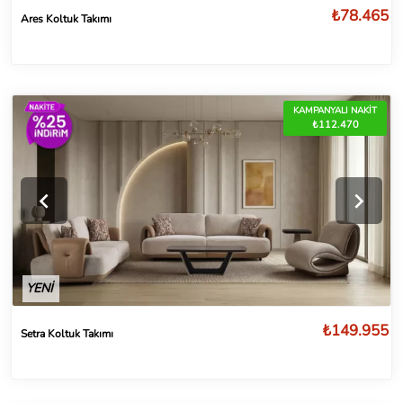
₺78.465
Ares Koltuk Takımı
KAMPANYALI NAKİT
₺112.470
YENİ
₺149.955
Setra Koltuk Takımı