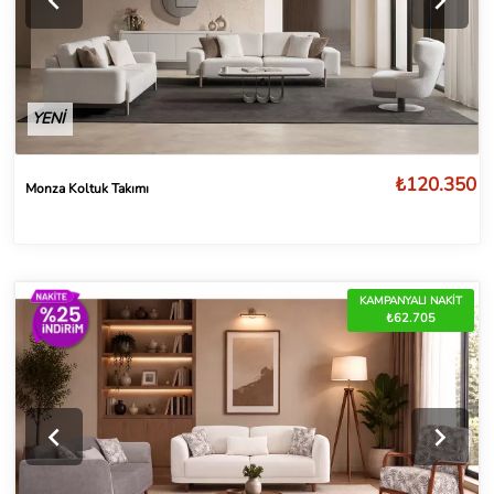
YENİ
₺120.350
Monza Koltuk Takımı
KAMPANYALI NAKİT
₺62.705