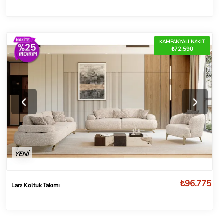
KAMPANYALI NAKİT
₺72.590
YENİ
₺96.775
Lara Koltuk Takımı