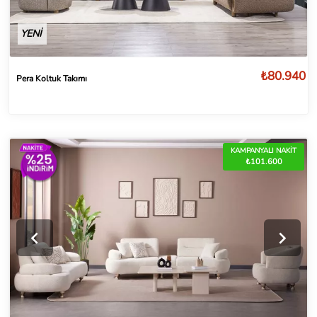
YENİ
₺80.940
Pera Koltuk Takımı
KAMPANYALI NAKİT
₺101.600