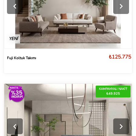
YENİ
₺125.775
Fuji Koltuk Takımı
KAMPANYALI NAKİT
₺49.925