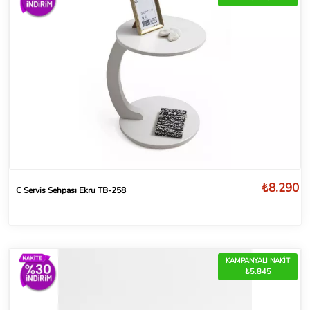
₺8.290
C Servis Sehpası Ekru TB-258
KAMPANYALI NAKİT
₺5.845