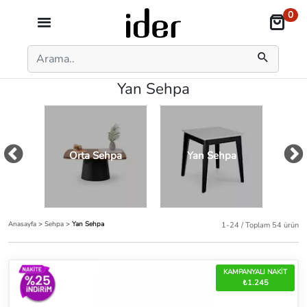
0
Yan Sehpa
Orta Sehpa
Yan Sehpa
Z
Anasayfa
>
Sehpa
>
Yan Sehpa
1-24 / Toplam 54 ürün
KAMPANYALI NAKİT
₺1.245