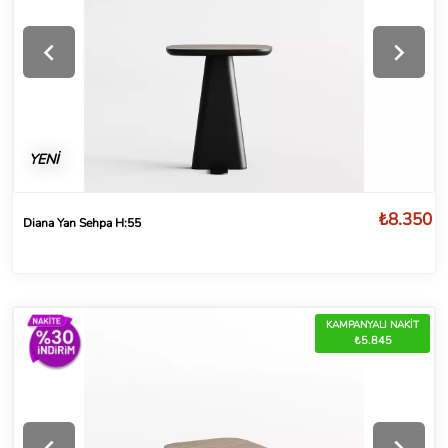
YENİ
₺8.350
Diana Yan Sehpa H:55
KAMPANYALI NAKİT
₺5.845