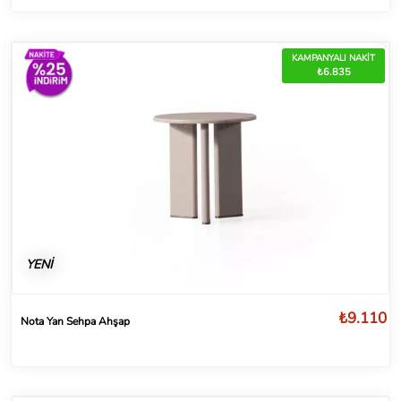
KAMPANYALI NAKİT
₺6.835
YENİ
₺9.110
Nota Yan Sehpa Ahşap