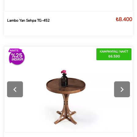
₺8.400
Lambo Yan Sehpa TG-452
KAMPANYALI NAKİT
₺6.590