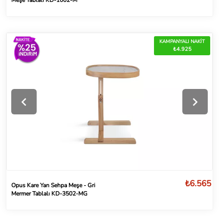
KAMPANYALI NAKİT
₺4.925
₺6.565
Opus Kare Yan Sehpa Meşe - Gri
Mermer Tablalı KD-3502-MG