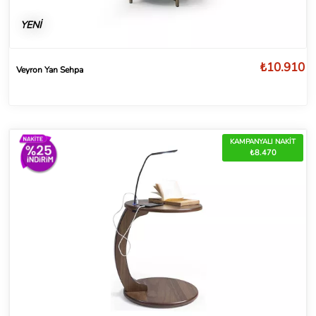
YENİ
₺10.910
Veyron Yan Sehpa
KAMPANYALI NAKİT
₺8.470