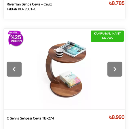
₺8.785
River Yan Sehpa Ceviz - Ceviz
Tablalı KD-3501-C
KAMPANYALI NAKİT
₺6.745
₺8.990
C Servis Sehpası Ceviz TB-274