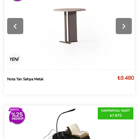
YENİ
₺9.480
Nota Yan Sehpa Metal
KAMPANYALI NAKİT
₺7.870