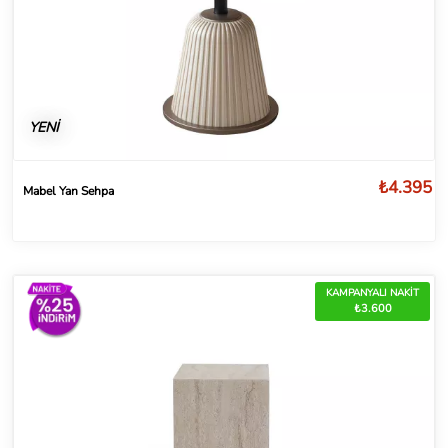
YENİ
₺4.395
Mabel Yan Sehpa
KAMPANYALI NAKİT
₺3.600