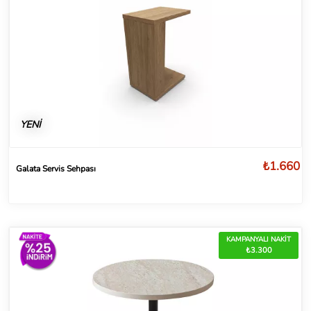
YENİ
₺1.660
Galata Servis Sehpası
KAMPANYALI NAKİT
₺3.300