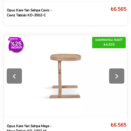
₺6.565
Opus Kare Yan Sehpa Ceviz -
Ceviz Tablalı KD-3502-C
KAMPANYALI NAKİT
₺4.925
₺6.565
Opus Kare Yan Sehpa Meşe -
Meşe Tablalı KD-1002-M