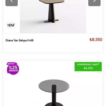
YENİ
₺8.350
Diana Yan Sehpa H:49
KAMPANYALI NAKİT
₺6.300