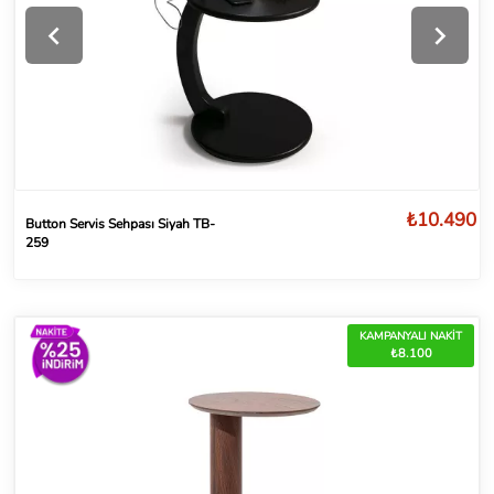
₺10.490
Button Servis Sehpası Siyah TB-
259
KAMPANYALI NAKİT
₺8.100