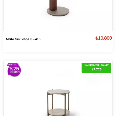
₺10.800
Merlo Yan Sehpa TG-416
KAMPANYALI NAKİT
₺7.775