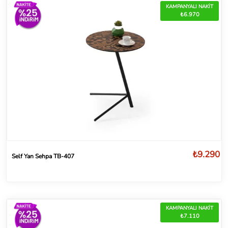
KAMPANYALI NAKİT
₺6.970
₺9.290
Self Yan Sehpa TB-407
KAMPANYALI NAKİT
₺7.110