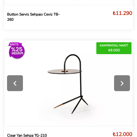
₺11.290
Button Servis Sehpası Ceviz TB-
260
KAMPANYALI NAKİT
₺9.000
₺12.000
Clear Yan Sehpa TG-210