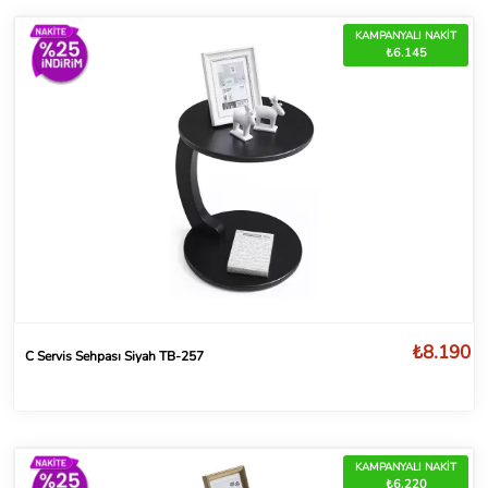
KAMPANYALI NAKİT
₺6.145
₺8.190
C Servis Sehpası Siyah TB-257
KAMPANYALI NAKİT
₺6.220