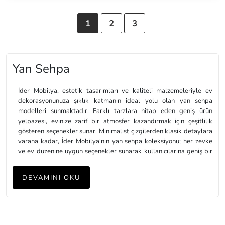
1
2
3
Yan Sehpa
İder Mobilya, estetik tasarımları ve kaliteli malzemeleriyle ev
dekorasyonunuza şıklık katmanın ideal yolu olan yan sehpa
modelleri sunmaktadır. Farklı tarzlara hitap eden geniş ürün
yelpazesi, evinize zarif bir atmosfer kazandırmak için çeşitlilik
gösteren seçenekler sunar. Minimalist çizgilerden klasik detaylara
varana kadar, İder Mobilya'nın yan sehpa koleksiyonu; her zevke
ve ev düzenine uygun seçenekler sunarak kullanıcılarına geniş bir
tercih özgürlüğü tanır.
DEVAMINI OKU
İder Mobilya'nın yan sehpa koleksiyonu, sadece estetik açıdan
değil, aynı zamanda fonksiyonellik bakımından da zengin
seçeneklere sahiptir. Depolama alanları, şık detaylar ve dayanıklı
malzemelerle üretilen bu yan sehpa modelleri, evinizde hem
dekoratif bir görünüm hem de pratik kullanım sağlar. İder Mobilya