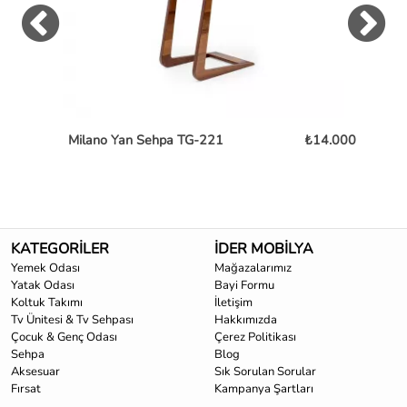
Milano Yan Sehpa TG-221
₺14.000
Ch
KATEGORİLER
İDER MOBİLYA
Yemek Odası
Mağazalarımız
Yatak Odası
Bayi Formu
Koltuk Takımı
İletişim
Tv Ünitesi & Tv Sehpası
Hakkımızda
Çocuk & Genç Odası
Çerez Politikası
Sehpa
Blog
Aksesuar
Sık Sorulan Sorular
Fırsat
Kampanya Şartları