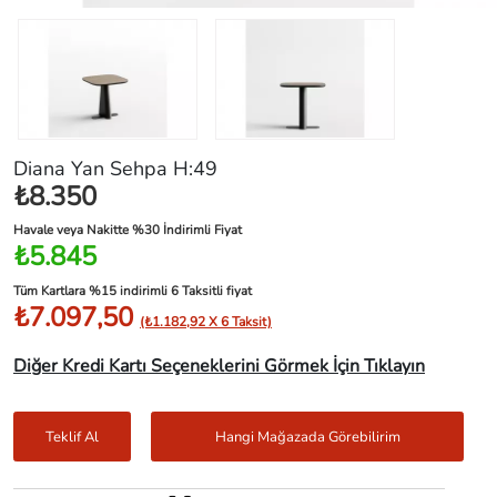
Diana Yan Sehpa H:49
₺8.350
Havale veya Nakitte %30 İndirimli Fiyat
₺5.845
Tüm Kartlara %15 indirimli 6 Taksitli fiyat
₺7.097,50
(₺1.182,92 X 6 Taksit)
Diğer Kredi Kartı Seçeneklerini Görmek İçin Tıklayın
Teklif Al
Hangi Mağazada Görebilirim