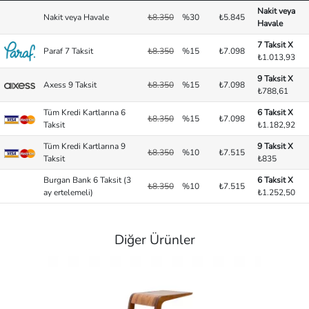
Nakit veya
Nakit veya Havale
₺8.350
%30
₺5.845
Havale
7 Taksit X
Paraf 7 Taksit
₺8.350
%15
₺7.098
₺1.013,93
9 Taksit X
Axess 9 Taksit
₺8.350
%15
₺7.098
₺788,61
Tüm Kredi Kartlarına 6
6 Taksit X
₺8.350
%15
₺7.098
Taksit
₺1.182,92
Tüm Kredi Kartlarına 9
9 Taksit X
₺8.350
%10
₺7.515
Taksit
₺835
Burgan Bank 6 Taksit (3
6 Taksit X
₺8.350
%10
₺7.515
ay ertelemeli)
₺1.252,50
Diğer Ürünler