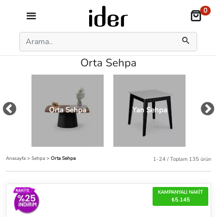
0
Orta Sehpa
Orta Sehpa
Yan Sehpa
Z
Anasayfa
>
Sehpa
>
Orta Sehpa
1-24 / Toplam 135 ürün
KAMPANYALI NAKİT
₺5.145