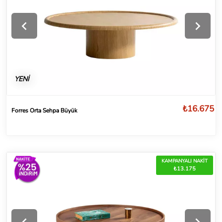
YENİ
₺16.675
Forres Orta Sehpa Büyük
KAMPANYALI NAKİT
₺13.175