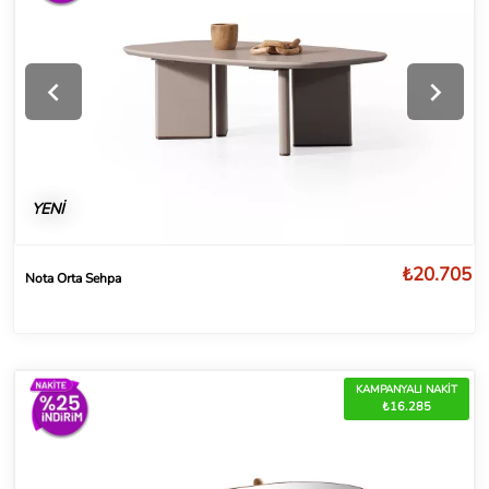
YENİ
₺20.705
Nota Orta Sehpa
KAMPANYALI NAKİT
₺16.285