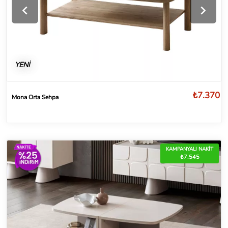
YENİ
₺7.370
Mona Orta Sehpa
KAMPANYALI NAKİT
₺7.545