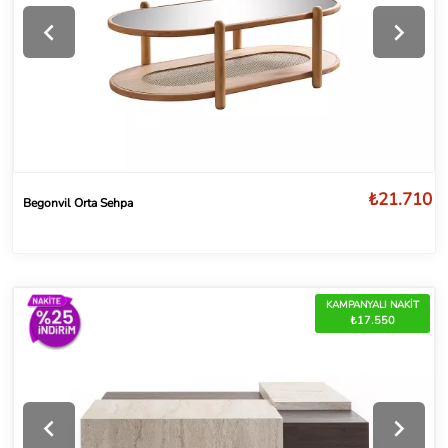
₺21.710
Begonvil Orta Sehpa
KAMPANYALI NAKİT
₺17.550