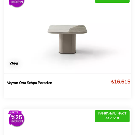
YENİ
₺16.615
Veyron Orta Sehpa Porselen
KAMPANYALI NAKİT
₺12.510