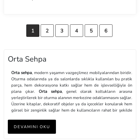
1
2
3
4
5
6
Orta Sehpa
Orta sehpa
, modern yaşamın vazgeçilmez mobilyalarından biridir.
Oturma odalarında ya da salonlarda sıklıkla kullanılan bu pratik
parça, hem dekorasyona katkı sağlar hem de işlevselliğiyle ön
plana çıkar.
Orta sehpa
, genel olarak koltukların arasına
yerleştirilerek bir oturma alanının merkezine odaklanmasını sağlar.
Üzerine kitaplar, dekoratif objeler ya da içecekler konularak hem
görsel bir zenginlik sağlar hem de kullanıcıların rahat bir şekilde
erişebileceği bir alan oluşturur. Bunun yanı sıra, bazı
orta sehpa
modellerinde saklama bölmeleri ya da çekmeceler
DEVAMINI OKU
bulunabilmekle beraber yaşam alanının düzenini sağlamak için
ekstra depolama imkânı sunar. Dolayısıyla,
orta sehpa
hem estetik