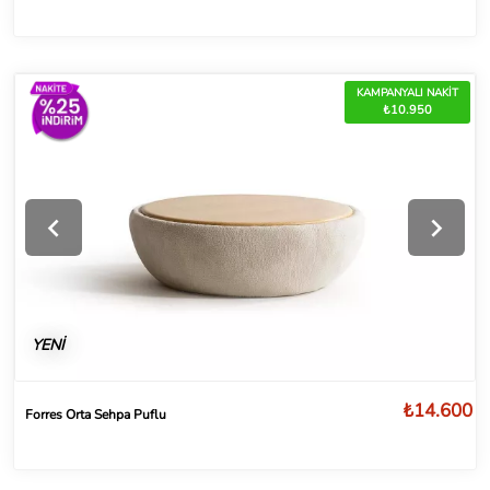
KAMPANYALI NAKİT
₺10.950
YENİ
₺14.600
Forres Orta Sehpa Puflu