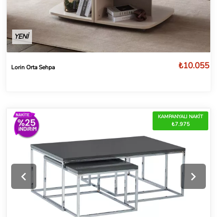
YENİ
₺10.055
Lorin Orta Sehpa
KAMPANYALI NAKİT
₺7.975