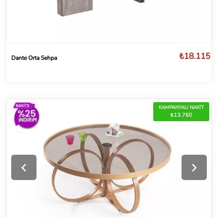
₺18.115
Dante Orta Sehpa
KAMPANYALI NAKİT
₺13.760