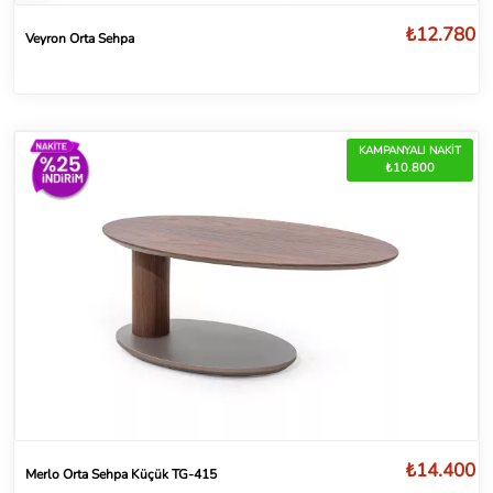
₺12.780
Veyron Orta Sehpa
KAMPANYALI NAKİT
₺10.800
₺14.400
Merlo Orta Sehpa Küçük TG-415