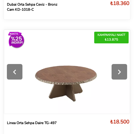
₺18.360
Dubai Orta Sehpa Ceviz - Bronz
Cam KD-1018-C
KAMPANYALI NAKİT
₺13.875
₺18.500
Linea Orta Sehpa Daire TG-497