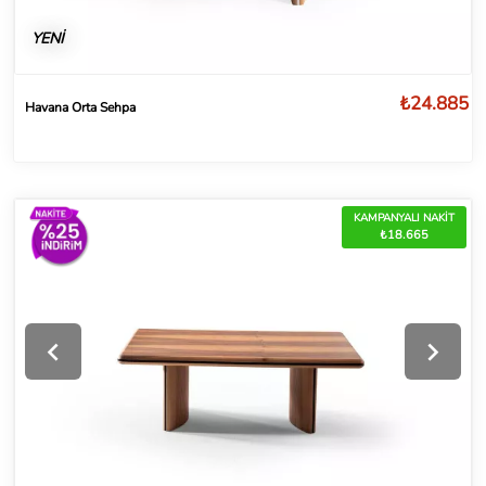
YENİ
₺24.885
Havana Orta Sehpa
KAMPANYALI NAKİT
₺18.665