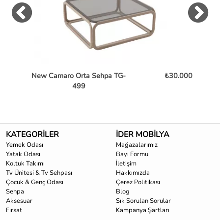
New Camaro Orta Sehpa TG-
₺30.000
Bent
499
KATEGORİLER
İDER MOBİLYA
Yemek Odası
Mağazalarımız
Yatak Odası
Bayi Formu
Koltuk Takımı
İletişim
Tv Ünitesi & Tv Sehpası
Hakkımızda
Çocuk & Genç Odası
Çerez Politikası
Sehpa
Blog
Aksesuar
Sık Sorulan Sorular
Fırsat
Kampanya Şartları