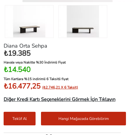
Diana Orta Sehpa
₺19.385
Havale veya Nakitte %30 İndirimli Fiyat
₺14.540
Tüm Kartlara %15 indirimli 6 Taksitli fiyat
₺16.477,25
(₺2.746,21 X 6 Taksit)
Diğer Kredi Kartı Seçeneklerini Görmek İçin Tıklayın
Teklif Al
Hangi Mağazada Görebilirim