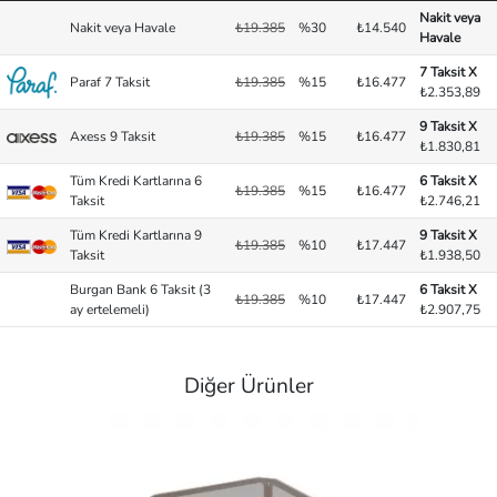
Nakit veya
Nakit veya Havale
₺19.385
%30
₺14.540
Havale
7 Taksit X
Paraf 7 Taksit
₺19.385
%15
₺16.477
₺2.353,89
9 Taksit X
Axess 9 Taksit
₺19.385
%15
₺16.477
₺1.830,81
Tüm Kredi Kartlarına 6
6 Taksit X
₺19.385
%15
₺16.477
Taksit
₺2.746,21
Tüm Kredi Kartlarına 9
9 Taksit X
₺19.385
%10
₺17.447
Taksit
₺1.938,50
Burgan Bank 6 Taksit (3
6 Taksit X
₺19.385
%10
₺17.447
ay ertelemeli)
₺2.907,75
Diğer Ürünler