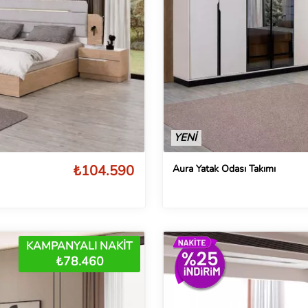
YENİ
₺104.590
Aura Yatak Odası Takımı
KAMPANYALI NAKİT
₺78.460