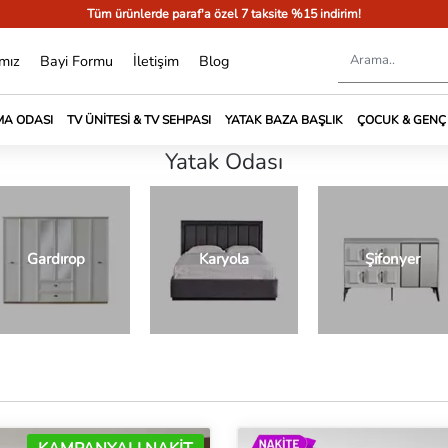
Tüm ürünlerde paraf'a özel 7 taksite %15 indirim!
mız
Bayi Formu
İletişim
Blog
A ODASI
TV ÜNITESI & TV SEHPASI
YATAK BAZA BAŞLIK
ÇOCUK & GENÇ
Yatak Odası
Gardırop
Karyola
Şifonyer