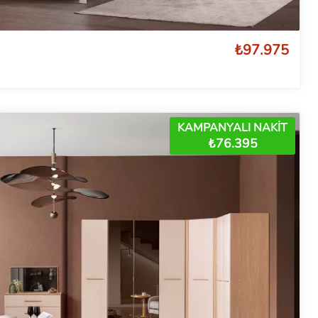
₺97.975
KAMPANYALI NAKİT
₺76.395