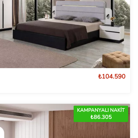
₺104.590
KAMPANYALI NAKİT
₺86.305