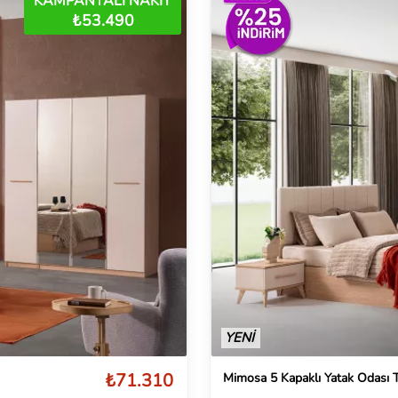
KAMPANYALI NAKİT
₺53.490
YENİ
₺71.310
Mimosa 5 Kapaklı Yatak Odası 