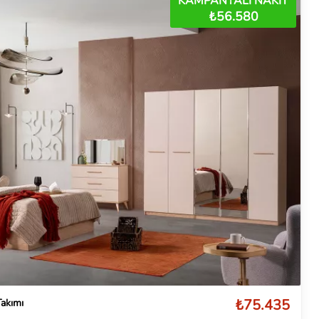
KAMPANYALI NAKİT
₺56.580
₺75.435
Takımı