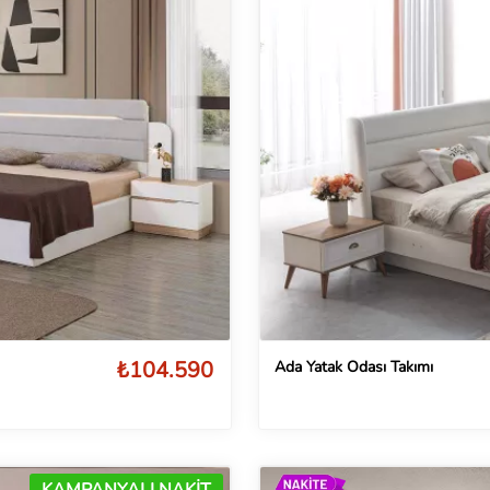
₺104.590
Ada Yatak Odası Takımı
KAMPANYALI NAKİT