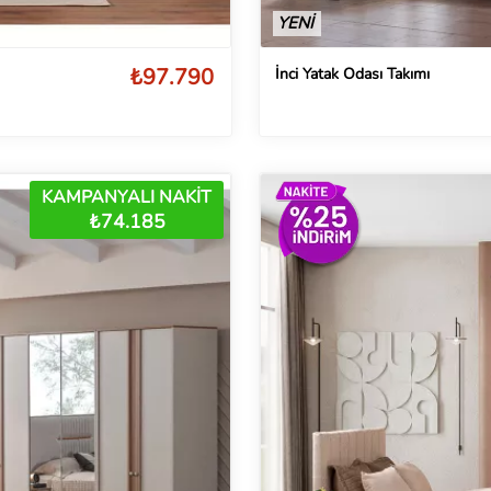
YENİ
₺97.790
İnci Yatak Odası Takımı
KAMPANYALI NAKİT
₺74.185