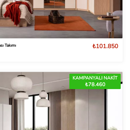
₺101.850
sı Takımı
KAMPANYALI NAKİT
₺78.460