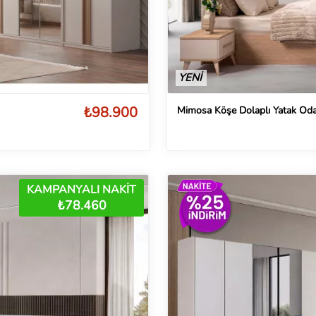
YENİ
₺98.900
Mimosa Köşe Dolaplı Yatak Oda
KAMPANYALI NAKİT
₺78.460