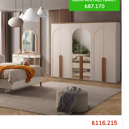
₺87.170
₺116.215