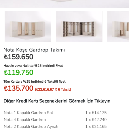
Nota Köşe Gardrop Takımı
₺159.650
Havale veya Nakitte %25 İndirimli Fiyat
₺119.750
Tüm Kartlara %15 indirimli 6 Taksitli fiyat
₺135.700
(₺22.616,67 X 6 Taksit)
Diğer Kredi Kartı Seçeneklerini Görmek İçin Tıklayın
Nota 1 Kapaklı Gardrop Sol
1 x ₺14.175
Nota 4 Kapaklı Gardrop
1 x ₺42.240
Nota 2 Kapaklı Gardrop Aynalı
1 x ₺21.165