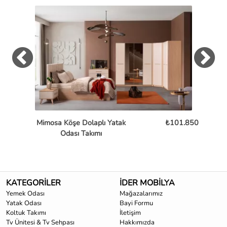
Mimosa Köşe Dolaplı Yatak
₺101.850
Os
Odası Takımı
KATEGORİLER
İDER MOBİLYA
Yemek Odası
Mağazalarımız
Yatak Odası
Bayi Formu
Koltuk Takımı
İletişim
Tv Ünitesi & Tv Sehpası
Hakkımızda