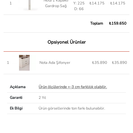
Nota 1 Kapaklı
1
Y: 225
₺14.175
₺14.175
Gardrop Sağ
D: 66
Toplam
₺159.650
Opsiyonel Ürünler
1
Nota Ada Şifonyer
₺35.890
₺35.890
Açıklama
Ürün ölçülerinde +-3 cm farklılık olabilir.
Garanti
2 Yıl
Ek Bilgi
Ürün görsellerinde ton farkı bulunabilir.