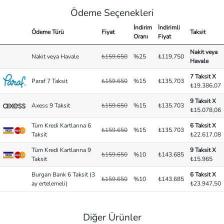
Ödeme Seçenekleri
İndirim
İndirimli
Ödeme Türü
Fiyat
Taksit
Oranı
Fiyat
Nakit veya
Nakit veya Havale
₺159.650
%25
₺119.750
Havale
7 Taksit X
Paraf 7 Taksit
₺159.650
%15
₺135.703
₺19.386,07
9 Taksit X
Axess 9 Taksit
₺159.650
%15
₺135.703
₺15.078,06
Tüm Kredi Kartlarına 6
6 Taksit X
₺159.650
%15
₺135.703
Taksit
₺22.617,08
Tüm Kredi Kartlarına 9
9 Taksit X
₺159.650
%10
₺143.685
Taksit
₺15.965
Burgan Bank 6 Taksit (3
6 Taksit X
₺159.650
%10
₺143.685
ay ertelemeli)
₺23.947,50
Diğer Ürünler