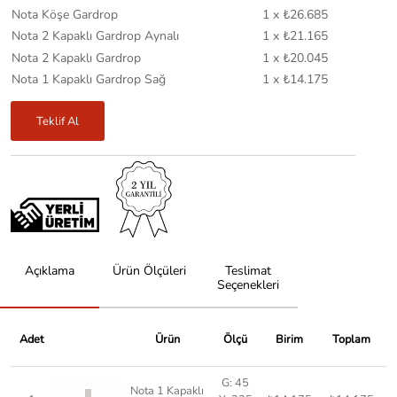
Nota Köşe Gardrop
1 x ₺26.685
Nota 2 Kapaklı Gardrop Aynalı
1 x ₺21.165
Nota 2 Kapaklı Gardrop
1 x ₺20.045
Nota 1 Kapaklı Gardrop Sağ
1 x ₺14.175
Teklif Al
Açıklama
Ürün Ölçüleri
Teslimat
Seçenekleri
Adet
Ürün
Ölçü
Birim
Toplam
G: 45
Nota 1 Kapaklı