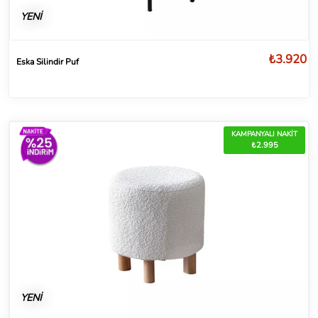
YENİ
₺3.920
Eska Silindir Puf
KAMPANYALI NAKİT
₺2.995
YENİ