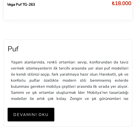
₺18.000
Vega Puf TG-263
Puf
Yaşam alanlarında, renkli ortamları sevip, konforundan da taviz
vermek istemeyenlerin ilk tercihi arasında yer alan puf modelleri
ile kendi stilinizi seçip, fark yaratmaya hazır olun. Hareketli, şık ve
konforlu puflar özellikle modern stili benimsemiş evlerde
bulunması gereken mobilya çeşitleri arasında ilk sırada yer alıyor.
Samimi ve şık ortamlar oluşturmak İder Mobilya’nın tasarladığı
modeller ile artık çok kolay. Zengin ve şık görünümleri ise
konforunun yanı sıra ev dekorasyonunda dikkat edilmesi gereken
ince bir detay olarak göze çarpıyor.
DEVAMINI OKU
Yuvarlak, kare ve farklı geometrik şekilleri bulunan puf modelleri
ile kitap okurken, dizi veya film izlerken konfor ve rahatlığınızdan
taviz vermeyeceksiniz. Farklı genişlik ve büyüklükteki modellerini