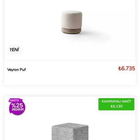
YENİ
₺6.735
Veyron Puf
KAMPANYALI NAKİT
₺5.130