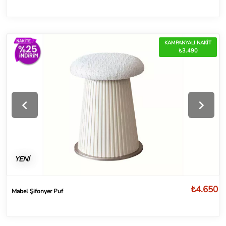
KAMPANYALI NAKİT
₺3.490
YENİ
₺4.650
Mabel Şifonyer Puf