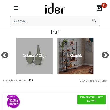
0
Puf
Dekoratif Obje
Kitaplık
Anasayfa
>
Aksesuar
>
Puf
1-14 / Toplam 14 ürün
KAMPANYALI NAKİT
₺2.215