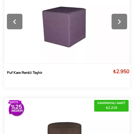
₺2.950
Puf Kare Renkli Teşhir
KAMPANYALI NAKİT
₺2.215