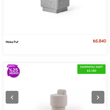
₺6.840
Moka Puf
KAMPANYALI NAKİT
₺5.180