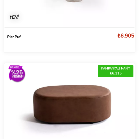
YENİ
₺6.905
Pier Puf
KAMPANYALI NAKİT
₺6.115