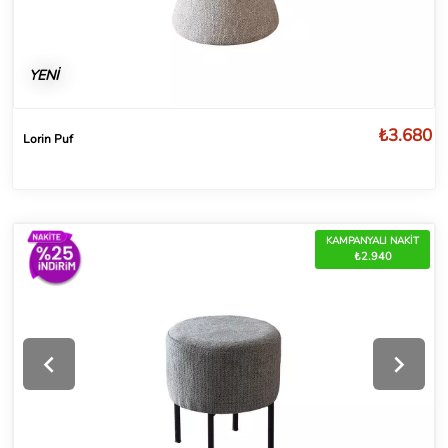
YENİ
₺3.680
Lorin Puf
KAMPANYALI NAKİT
₺2.940