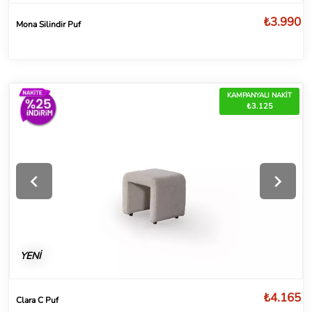
₺3.990
Mona Silindir Puf
KAMPANYALI NAKİT
₺3.125
YENİ
₺4.165
Clara C Puf