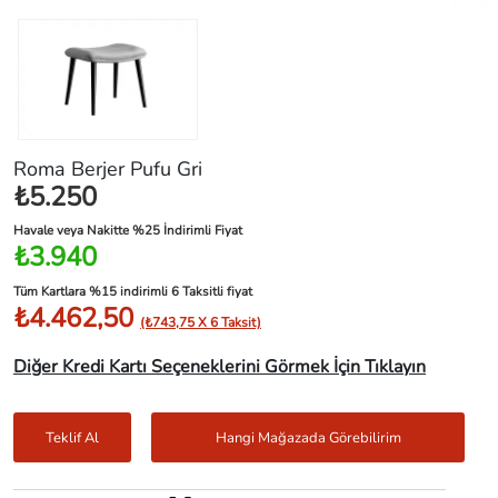
Roma Berjer Pufu Gri
₺5.250
Havale veya Nakitte %25 İndirimli Fiyat
₺3.940
Tüm Kartlara %15 indirimli 6 Taksitli fiyat
₺4.462,50
(₺743,75 X 6 Taksit)
Diğer Kredi Kartı Seçeneklerini Görmek İçin Tıklayın
Teklif Al
Hangi Mağazada Görebilirim