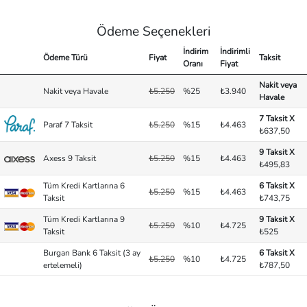
Ödeme Seçenekleri
İndirim
İndirimli
Ödeme Türü
Fiyat
Taksit
Oranı
Fiyat
Nakit veya
Nakit veya Havale
₺5.250
%25
₺3.940
Havale
7 Taksit X
Paraf 7 Taksit
₺5.250
%15
₺4.463
₺637,50
9 Taksit X
Axess 9 Taksit
₺5.250
%15
₺4.463
₺495,83
Tüm Kredi Kartlarına 6
6 Taksit X
₺5.250
%15
₺4.463
Taksit
₺743,75
Tüm Kredi Kartlarına 9
9 Taksit X
₺5.250
%10
₺4.725
Taksit
₺525
Burgan Bank 6 Taksit (3 ay
6 Taksit X
₺5.250
%10
₺4.725
ertelemeli)
₺787,50