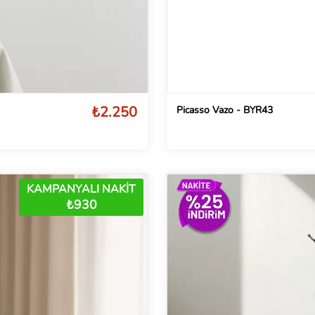
₺2.250
Picasso Vazo - BYR43
KAMPANYALI NAKİT
₺930