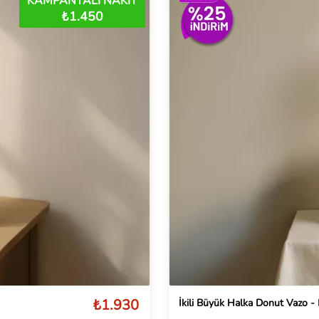
KAMPANYALI NAKİT
₺1.450
₺1.930
İkili Büyük Halka Donut Vazo 