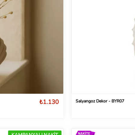
₺1.130
Salyangoz Dekor - BYR07
KAMPANYALI NAKİT