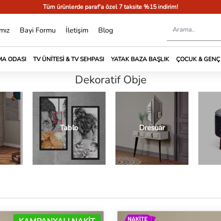
Tüm ürünlerde paraf'a özel 7 taksite %15 indirim!
mız
Bayi Formu
İletişim
Blog
A ODASI
TV ÜNITESI & TV SEHPASI
YATAK BAZA BAŞLIK
ÇOCUK & GENÇ
Dekoratif Obje
Tablo
Dresuar