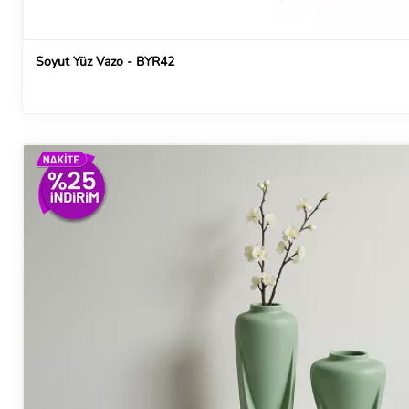
Soyut Yüz Vazo - BYR42