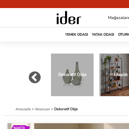
Mağazaları
YEMEK ODASI
YATAK ODASI
OTURM
Dekoratif Obje
Kitaplık
Anasayfa
>
Aksesuar
>
Dekoratif Obje