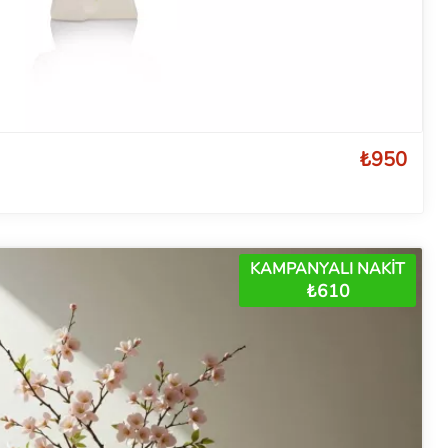
₺950
KAMPANYALI NAKİT
₺610