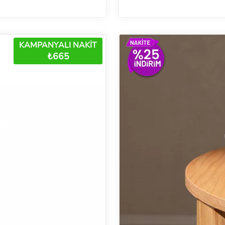
KAMPANYALI NAKİT
₺665