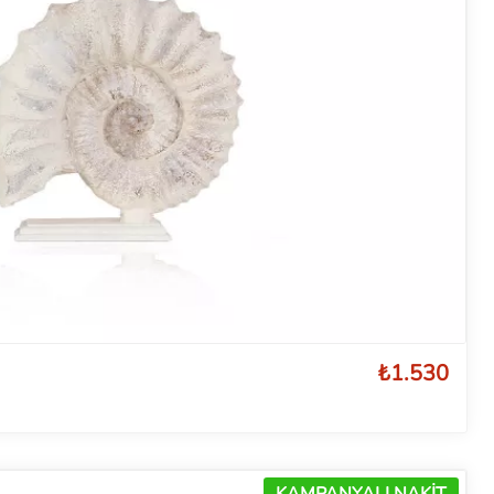
₺1.530
KAMPANYALI NAKİT