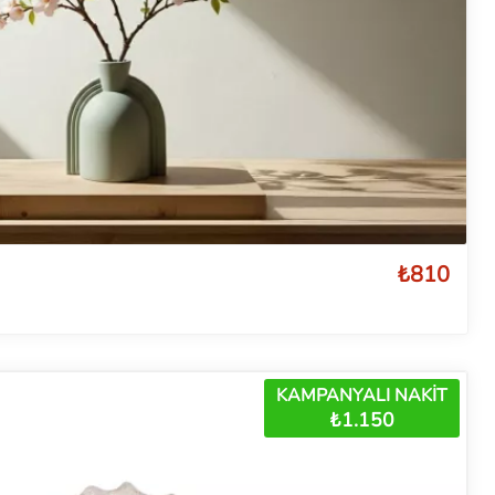
₺810
KAMPANYALI NAKİT
₺1.150