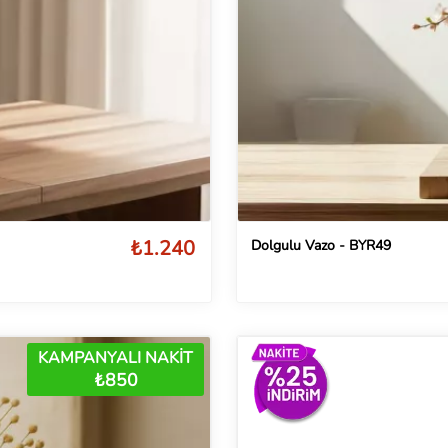
₺1.240
Dolgulu Vazo - BYR49
KAMPANYALI NAKİT
₺850