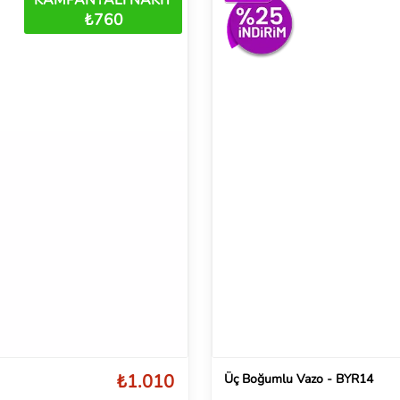
₺760
₺1.010
Üç Boğumlu Vazo - BYR14