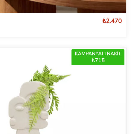
₺2.470
KAMPANYALI NAKİT
₺715