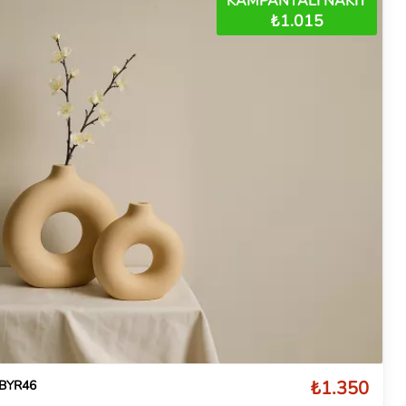
KAMPANYALI NAKİT
₺1.015
₺1.350
- BYR46