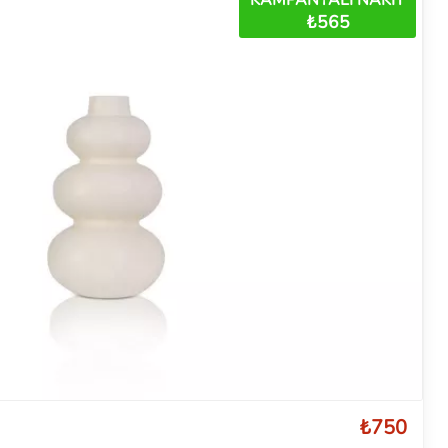
₺565
₺750