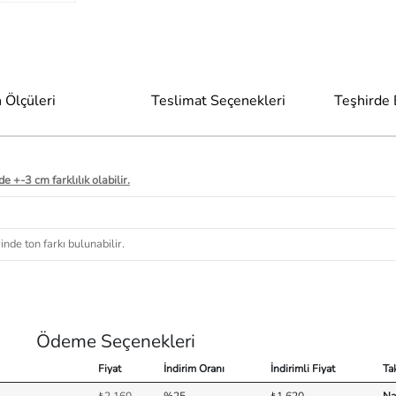
 Ölçüleri
Teslimat Seçenekleri
Teşhirde
e +-3 cm farklılık olabilir.
nde ton farkı bulunabilir.
Ödeme Seçenekleri
Fiyat
İndirim Oranı
İndirimli Fiyat
Ta
₺2.160
%25
₺1.620
Na