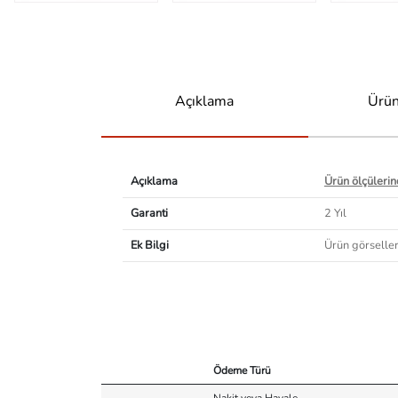
Açıklama
Ürün
Açıklama
Ürün ölçülerind
Garanti
2 Yıl
Ek Bilgi
Ürün görselleri
Ödeme Türü
Nakit veya Havale