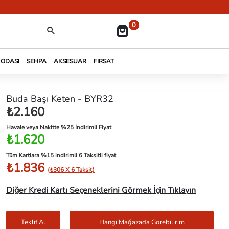
0
 ODASI
SEHPA
AKSESUAR
FIRSAT
Buda Başı Keten - BYR32
₺2.160
Havale veya Nakitte %25 İndirimli Fiyat
₺1.620
Tüm Kartlara %15 indirimli 6 Taksitli fiyat
₺1.836
(₺306 X 6 Taksit)
Diğer Kredi Kartı Seçeneklerini Görmek İçin Tıklayın
Teklif Al
Hangi Mağazada Görebilirim