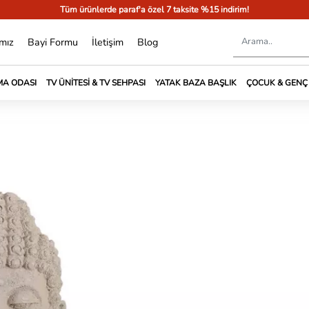
Tüm ürünlerde paraf'a özel 7 taksite %15 indirim!
mız
Bayi Formu
İletişim
Blog
A ODASI
TV ÜNITESI & TV SEHPASI
YATAK BAZA BAŞLIK
ÇOCUK & GENÇ