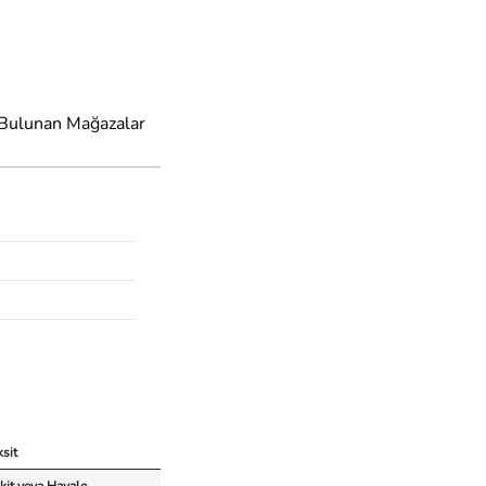
 Bulunan Mağazalar
ksit
kit veya Havale