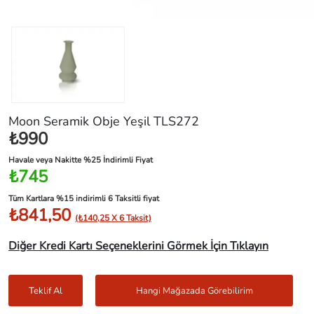
Moon Seramik Obje Yeşil TLS272
₺990
Havale veya Nakitte %25 İndirimli Fiyat
₺745
Tüm Kartlara %15 indirimli 6 Taksitli fiyat
₺841,50
(₺140,25 X 6 Taksit)
Diğer Kredi Kartı Seçeneklerini Görmek İçin Tıklayın
Teklif Al
Hangi Mağazada Görebilirim