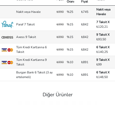
Oranı
Fiyat
Nakit veya
Nakit veya Havale
₺990
%25
₺745
Havale
7 Taksit X
Paraf 7 Taksit
₺990
%15
₺842
₺120,21
9 Taksit X
Axess 9 Taksit
₺990
%15
₺842
₺93,50
Tüm Kredi Kartlarına 6
6 Taksit X
₺990
%15
₺842
Taksit
₺140,25
Tüm Kredi Kartlarına 9
9 Taksit X
₺990
%10
₺891
Taksit
₺99
Burgan Bank 6 Taksit (3 ay
6 Taksit X
₺990
%10
₺891
ertelemeli)
₺148,50
Diğer Ürünler