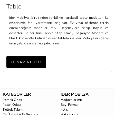
Tablo
İder Mobilya, birbirinden renkli ve hareketli tablo modelleri ile
evlerinizde fark yaratmanızı sağlıyor. Ev veya ofislerde tercih
edebileceğiniz modeller farklı seçeneklere sahip boyut ve
desenleri ile her türlü zevke hitap etmeyi başarıyor. Modern ve
klasik konseptte bulunan duvar tablolarına İder Mobilya’nın geniş
ürün yelpazesinden ulaşabilirsiniz.
Şehir manzarası, soyut konsept ve figürler kaliteli malzeme ve usta
ellerden siz değerli müşterilerimizin beğenisine sunuluyor. 60 x 60
DEVAMINI OKU
cm, 50 x 150 cm, 150 x 50 cm boyutlara sahip modeller
birbirinden farklı konseptte olarak dikey ve yatay özellikleri ile
hazırlanıyor. Duvar tabloları ile evinizin duvarlarına şık, modern ve
sofistike dokunuşlar yapmak tamamen sizin elinizde.
İder Mobilya, tablo modelleri ile evinizin ve odalarınızın daha şık ve
KATEGORİLER
İDER MOBİLYA
hareketli olmasını sağlıyor. Ofisler, genç odaları, çalışma odaları
Yemek Odası
veya oturma odaları için tercih edebileceğiniz modeller ile evinize
Mağazalarımız
Yatak Odası
Bayi Formu
farklı bir atmosfer kazandırabilirsiniz.
Koltuk Takımı
İletişim
Tv Ünitesi & Tv Sehpası
Hakkımızda