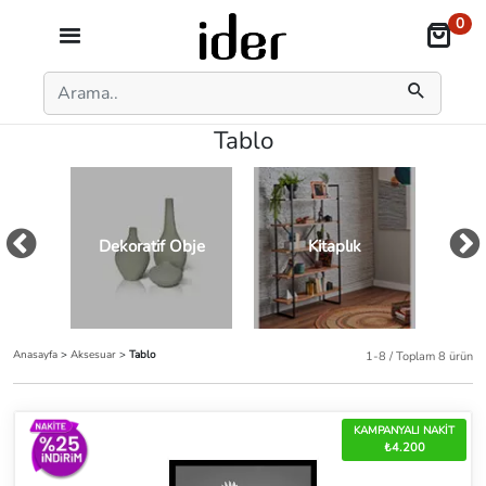
0
Tablo
Dekoratif Obje
Kitaplık
Anasayfa
>
Aksesuar
>
Tablo
1-8 / Toplam 8 ürün
KAMPANYALI NAKİT
₺4.200