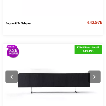
₺42.975
Begonvil Tv Sehpası
KAMPANYALI NAKİT
₺43.495