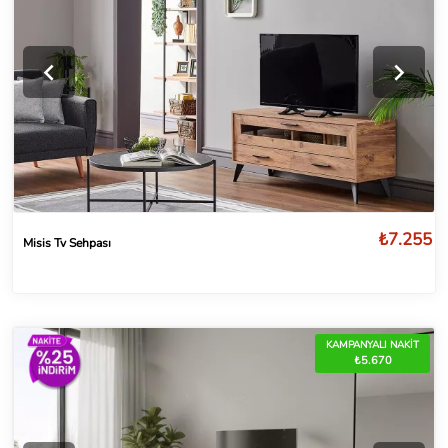
₺7.255
Misis Tv Sehpası
KAMPANYALI NAKİT
₺5.670