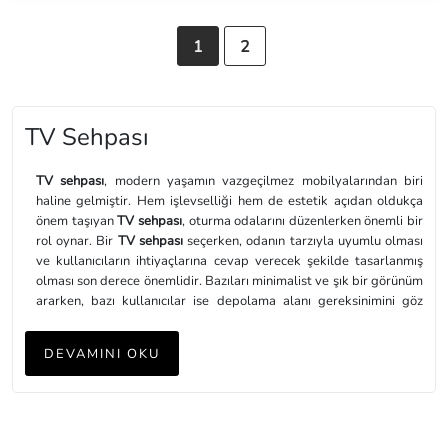
1
2
TV Sehpası
TV sehpası
, modern yaşamın vazgeçilmez mobilyalarından biri
haline gelmiştir. Hem işlevselliği hem de estetik açıdan oldukça
önem taşıyan
TV sehpası
, oturma odalarını düzenlerken önemli bir
rol oynar. Bir
TV sehpası
seçerken, odanın tarzıyla uyumlu olması
ve kullanıcıların ihtiyaçlarına cevap verecek şekilde tasarlanmış
olması son derece önemlidir. Bazıları minimalist ve şık bir görünüm
ararken, bazı kullanıcılar ise depolama alanı gereksinimini göz
önünde bulundurarak daha fonksiyonel bir seçenek tercih edebilir.
Günümüzde pek çok farklı malzeme ve tasarım seçeneği; sunulan
DEVAMINI OKU
TV sehpası
modelleri, kişisel zevklere ve yaşam tarzlarına uygun
olacak şekilde özelleştirilebilir.
TV sehpası
modelleri, evin odak noktasını oluşturabilmekle
beraber aynı zamanda dekoratif bir unsur olarak da kullanılabilir.