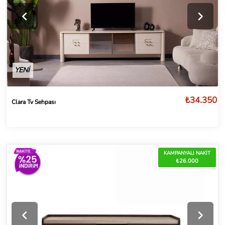
YENİ
₺34.350
Clara Tv Sehpası
KAMPANYALI NAKİT
₺26.000