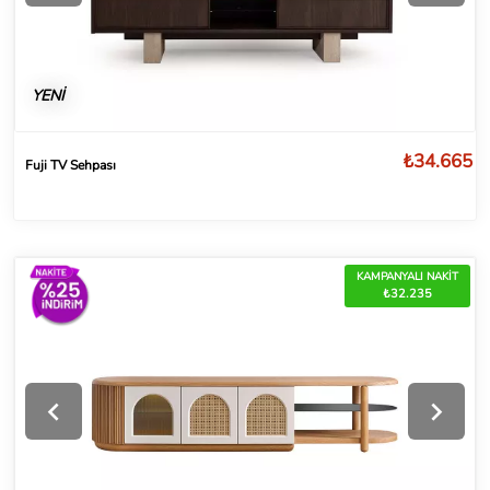
YENİ
₺34.665
Fuji TV Sehpası
KAMPANYALI NAKİT
₺32.235