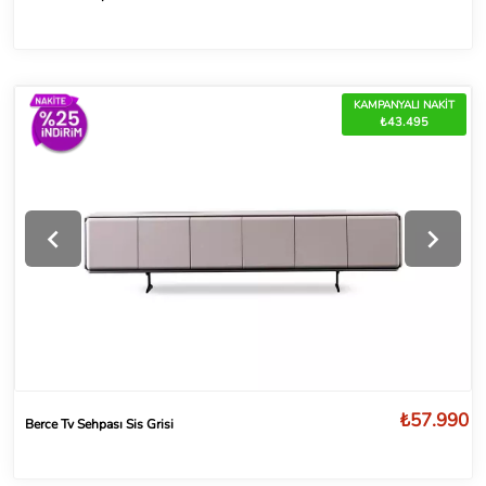
KAMPANYALI NAKİT
₺43.495
₺57.990
Berce Tv Sehpası Sis Grisi