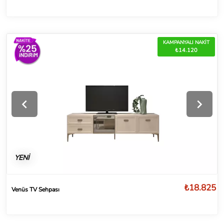
KAMPANYALI NAKİT
₺14.120
YENİ
₺18.825
Venüs TV Sehpası