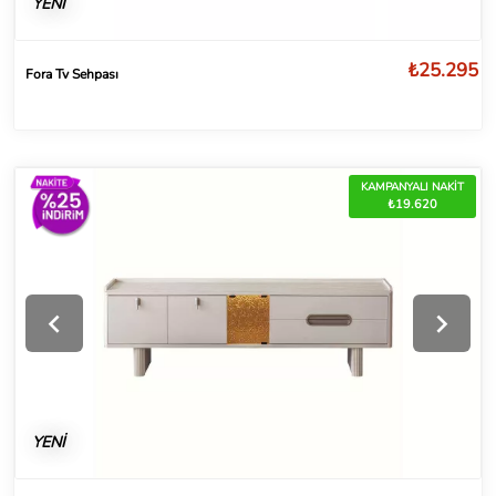
YENİ
₺25.295
Fora Tv Sehpası
KAMPANYALI NAKİT
₺19.620
YENİ