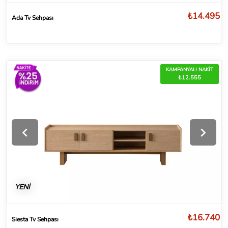
₺14.495
Ada Tv Sehpası
KAMPANYALI NAKİT
₺12.555
YENİ
₺16.740
Siesta Tv Sehpası