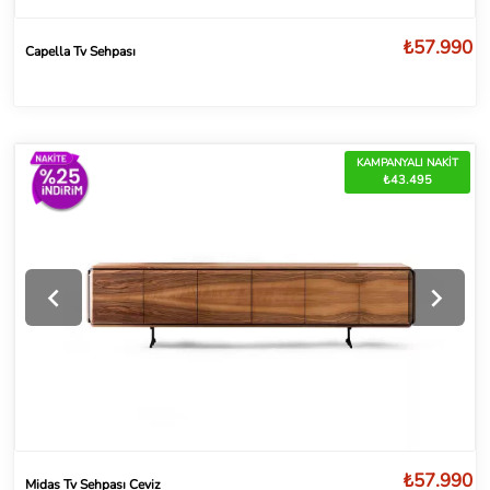
₺57.990
Capella Tv Sehpası
KAMPANYALI NAKİT
₺43.495
₺57.990
Midas Tv Sehpası Ceviz