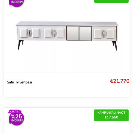
₺21.770
Safir Tv Sehpası
KAMPANYALI NAKİT
₺17.550