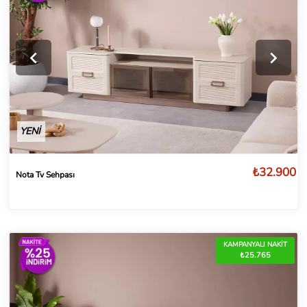
YENİ
₺32.900
Nota Tv Sehpası
KAMPANYALI NAKİT
₺25.765