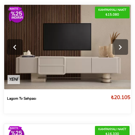
KAMPANYALI NAKİT
₺15.080
YENİ
₺20.105
Lagom Tv Sehpası
KAMPANYALI NAKİT
₺16.330