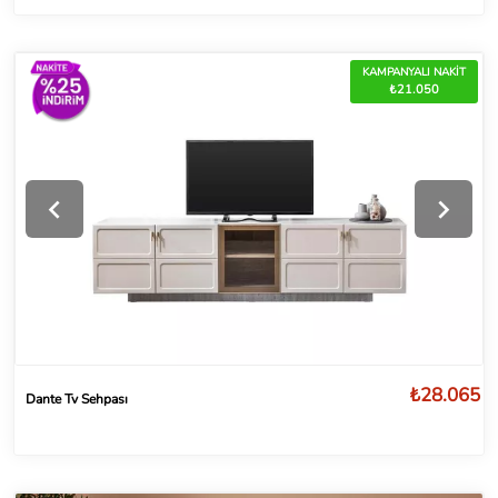
KAMPANYALI NAKİT
₺21.050
₺28.065
Dante Tv Sehpası