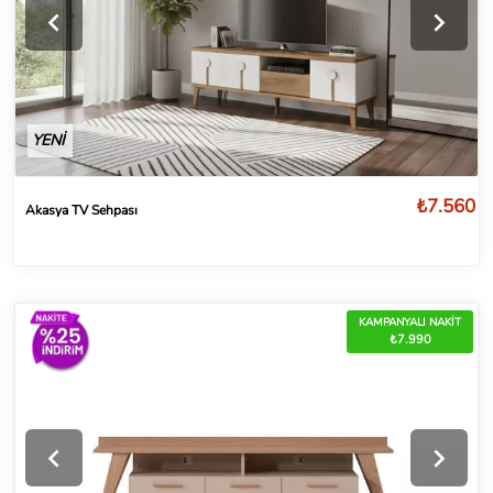
YENİ
₺7.560
Akasya TV Sehpası
KAMPANYALI NAKİT
₺7.990