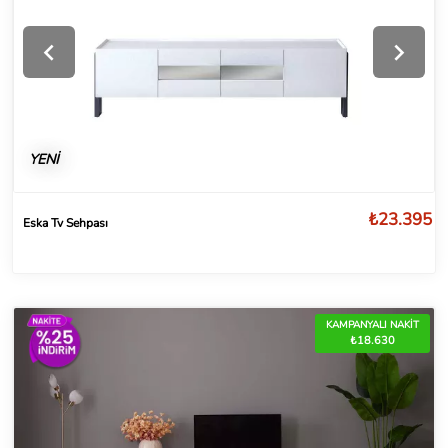
YENİ
₺23.395
Eska Tv Sehpası
KAMPANYALI NAKİT
₺18.630