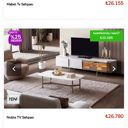
₺26.155
Mabel Tv Sehpası
KAMPANYALI NAKİT
₺20.085
YENİ
₺26.780
Noble TV Sehpası