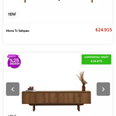
YENİ
₺24.915
Mona Tv Sehpası
KAMPANYALI NAKİT
₺18.975