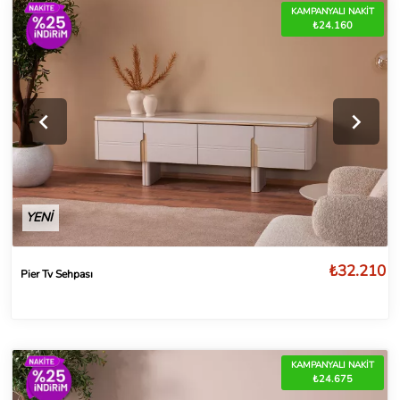
KAMPANYALI NAKİT
₺24.160
YENİ
₺32.210
Pier Tv Sehpası
KAMPANYALI NAKİT
₺24.675