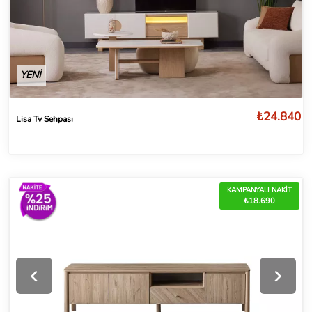
YENİ
₺24.840
Lisa Tv Sehpası
KAMPANYALI NAKİT
₺18.690