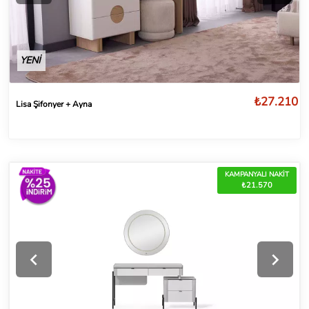
YENİ
₺27.210
Lisa Şifonyer + Ayna
KAMPANYALI NAKİT
₺21.570