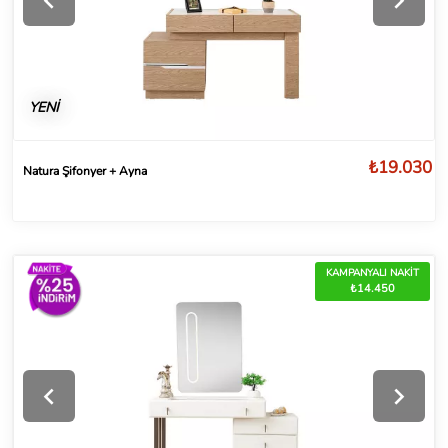
YENİ
₺19.030
Natura Şifonyer + Ayna
KAMPANYALI NAKİT
₺14.450