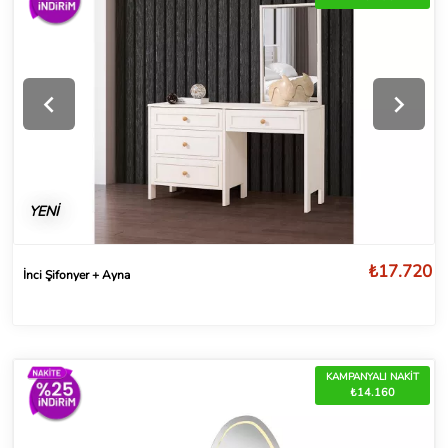
YENİ
₺17.720
İnci Şifonyer + Ayna
KAMPANYALI NAKİT
₺14.160