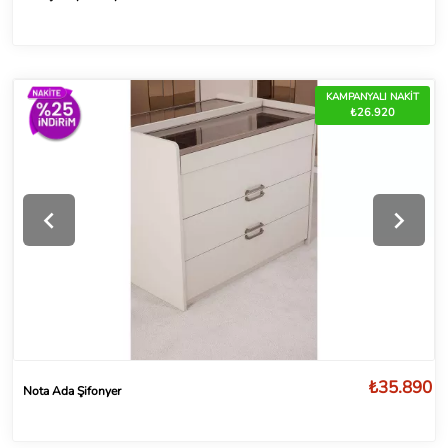
KAMPANYALI NAKİT
₺26.920
₺35.890
Nota Ada Şifonyer