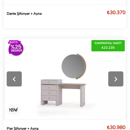
₺30.370
Dante Şifonyer + Ayna
KAMPANYALI NAKİT
₺23.235
YENİ
₺30.980
Pier Şifonyer + Ayna