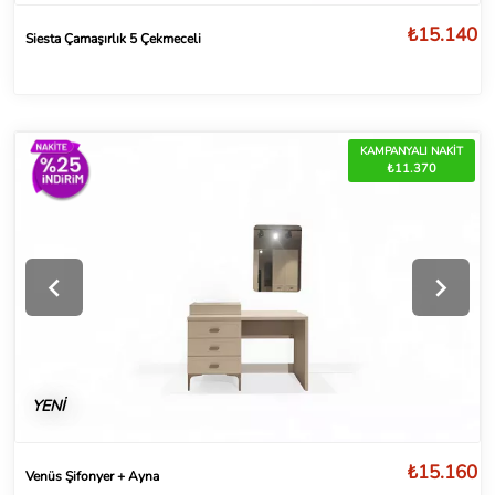
₺15.140
Siesta Çamaşırlık 5 Çekmeceli
KAMPANYALI NAKİT
₺11.370
YENİ
₺15.160
Venüs Şifonyer + Ayna