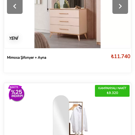
YENİ
₺11.740
Mimosa Şifonyer + Ayna
KAMPANYALI NAKİT
₺9.320