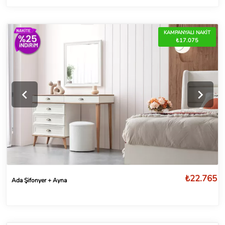
KAMPANYALI NAKİT
₺17.075
₺22.765
Ada Şifonyer + Ayna