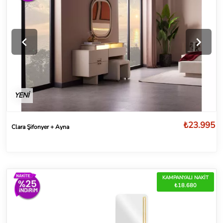
YENİ
₺23.995
Clara Şifonyer + Ayna
KAMPANYALI NAKİT
₺18.680