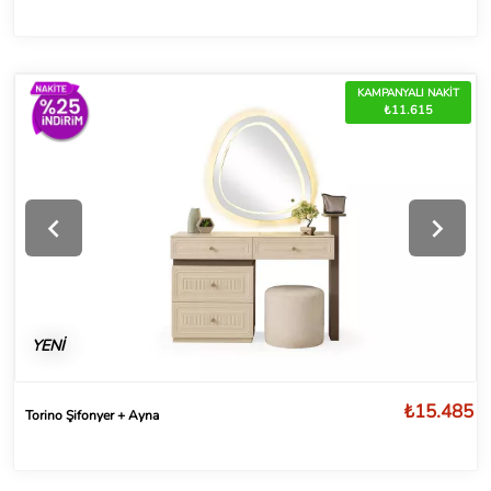
KAMPANYALI NAKİT
₺11.615
YENİ
₺15.485
Torino Şifonyer + Ayna