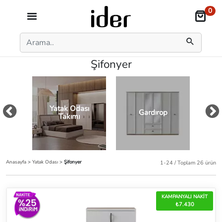
0
Şifonyer
Yatak Odası
Gardırop
Takımı
Anasayfa
>
Yatak Odası
>
Şifonyer
1-24 / Toplam 26 ürün
KAMPANYALI NAKİT
₺7.430