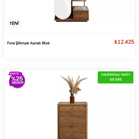
YENİ
₺12.425
Fora Şifonyer Aynalı Blok
KAMPANYALI NAKİT
₺9.595