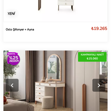
YENİ
₺19.265
Oslo Şifonyer + Ayna
KAMPANYALI NAKİT
₺15.060