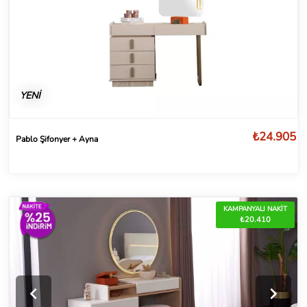
YENİ
₺24.905
Pablo Şifonyer + Ayna
KAMPANYALI NAKİT
₺20.410