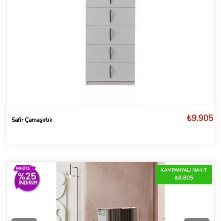
₺9.905
Safir Çamaşırlık
KAMPANYALI NAKİT
₺8.805