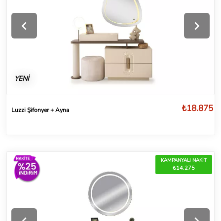
YENİ
₺18.875
Luzzi Şifonyer + Ayna
KAMPANYALI NAKİT
₺14.275