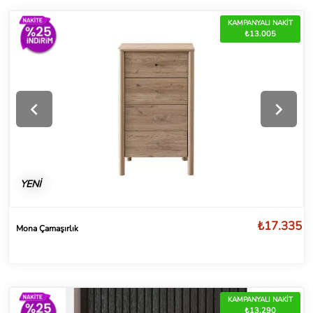
KAMPANYALI NAKİT
₺13.005
YENİ
₺17.335
Mona Çamaşırlık
KAMPANYALI NAKİT
₺13.290