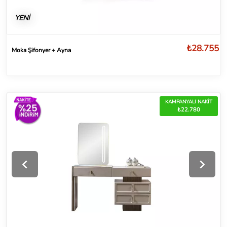
YENİ
₺28.755
Moka Şifonyer + Ayna
KAMPANYALI NAKİT
₺22.780