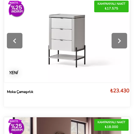
KAMPANYALI NAKİT
₺17.575
YENİ
₺23.430
Moka Çamaşırlık
KAMPANYALI NAKİT
₺18.000