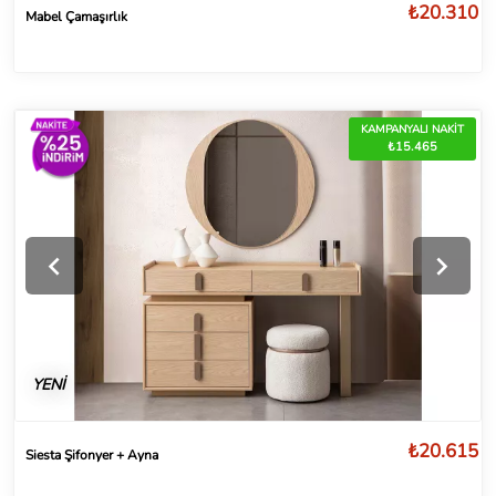
₺20.310
Mabel Çamaşırlık
KAMPANYALI NAKİT
₺15.465
YENİ
₺20.615
Siesta Şifonyer + Ayna