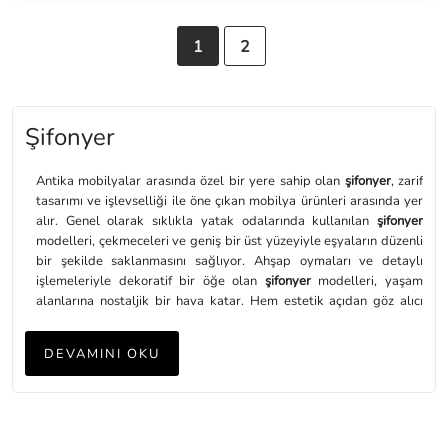
1
2
Şifonyer
Antika mobilyalar arasında özel bir yere sahip olan
şifonyer
, zarif
tasarımı ve işlevselliği ile öne çıkan mobilya ürünleri arasında yer
alır. Genel olarak sıklıkla yatak odalarında kullanılan
şifonyer
modelleri, çekmeceleri ve geniş bir üst yüzeyiyle eşyaların düzenli
bir şekilde saklanmasını sağlıyor. Ahşap oymaları ve detaylı
işlemeleriyle dekoratif bir öğe olan
şifonyer
modelleri, yaşam
alanlarına nostaljik bir hava katar. Hem estetik açıdan göz alıcı
hem de pratik bir kullanım imkânı sunan
şifonyer
modelleri, her
tarza ve dekora uyum sağlayarak mekâna özgün bir karakter
DEVAMINI OKU
kazandırır.
Şifonyer Modelleri
Şifonyer
modelleri, çeşitlilik gösteren tarzlarda ve tasarımlarda
sunularak farklı zevklere hitap eder. Klasik
şifonyer
modelleri