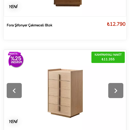
YENİ
₺12.790
Fora Şifonyer Çekmeceli Blok
KAMPANYALI NAKİT
₺11.355
YENİ