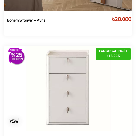
₺20.080
Bohem Şifonyer + Ayna
KAMPANYALI NAKİT
₺15.235
YENİ