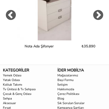
Nota Ada Şifonyer
₺35.890
Fo
KATEGORİLER
İDER MOBİLYA
Yemek Odası
Mağazalarımız
Yatak Odası
Bayi Formu
Koltuk Takımı
İletişim
Tv Ünitesi & Tv Sehpası
Hakkımızda
Çocuk & Genç Odası
Çerez Politikası
Sehpa
Blog
Aksesuar
Sık Sorulan Sorular
Fırsat
Kampanya Şartları