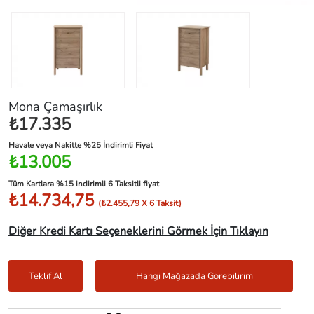
Mona Çamaşırlık
₺17.335
Havale veya Nakitte %25 İndirimli Fiyat
₺13.005
Tüm Kartlara %15 indirimli 6 Taksitli fiyat
₺14.734,75
(₺2.455,79 X 6 Taksit)
Diğer Kredi Kartı Seçeneklerini Görmek İçin Tıklayın
Teklif Al
Hangi Mağazada Görebilirim