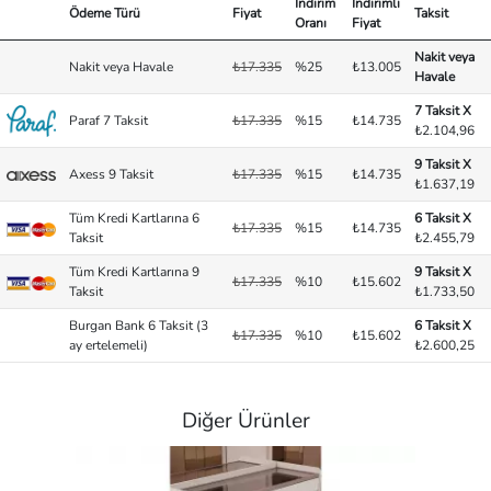
İndirim
İndirimli
Ödeme Türü
Fiyat
Taksit
Oranı
Fiyat
Nakit veya
Nakit veya Havale
₺17.335
%25
₺13.005
Havale
7 Taksit X
Paraf 7 Taksit
₺17.335
%15
₺14.735
₺2.104,96
9 Taksit X
Axess 9 Taksit
₺17.335
%15
₺14.735
₺1.637,19
Tüm Kredi Kartlarına 6
6 Taksit X
₺17.335
%15
₺14.735
Taksit
₺2.455,79
Tüm Kredi Kartlarına 9
9 Taksit X
₺17.335
%10
₺15.602
Taksit
₺1.733,50
Burgan Bank 6 Taksit (3
6 Taksit X
₺17.335
%10
₺15.602
ay ertelemeli)
₺2.600,25
Diğer Ürünler