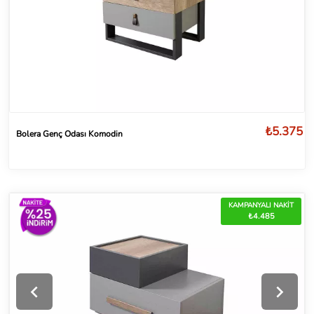
₺5.375
Bolera Genç Odası Komodin
KAMPANYALI NAKİT
₺4.485