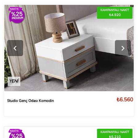
KAMPANYALI NAKİT
₺4.920
YENİ
₺6.560
Studio Genç Odası Komodin
KAMPANYALI NAKİT
₺5.210