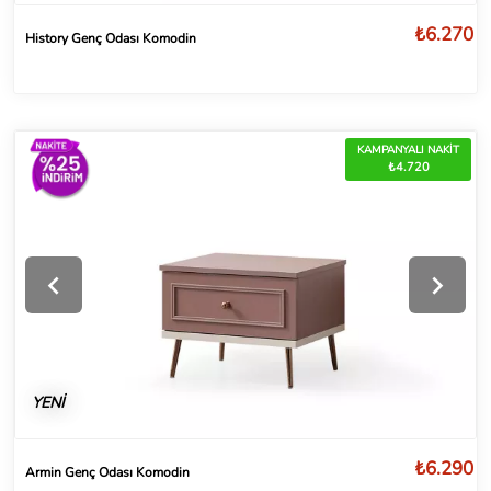
₺6.270
History Genç Odası Komodin
KAMPANYALI NAKİT
₺4.720
YENİ
₺6.290
Armin Genç Odası Komodin