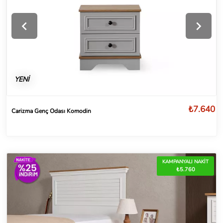
YENİ
₺7.640
Carizma Genç Odası Komodin
KAMPANYALI NAKİT
₺5.760