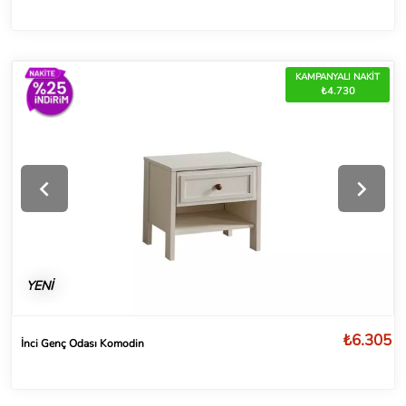
KAMPANYALI NAKİT
₺4.730
YENİ
₺6.305
İnci Genç Odası Komodin