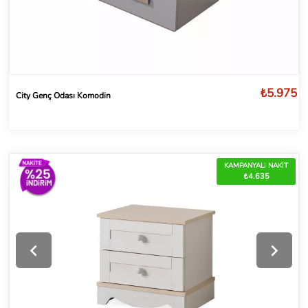
₺5.975
City Genç Odası Komodin
KAMPANYALI NAKİT
₺4.635