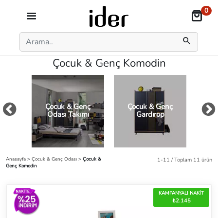
0
Çocuk & Genç Komodin
Çocuk & Genç
Çocuk & Genç
Ço
Odası Takımı
Gardırop
Anasayfa
>
Çocuk & Genç Odası
>
Çocuk &
1-11 / Toplam 11 ürün
Genç Komodin
KAMPANYALI NAKİT
₺2.145