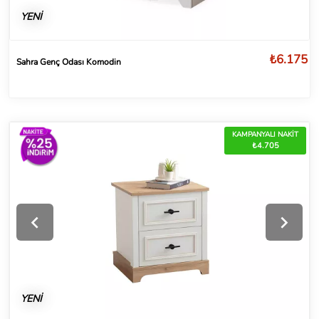
YENİ
₺6.175
Sahra Genç Odası Komodin
KAMPANYALI NAKİT
₺4.705
YENİ