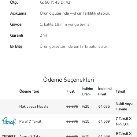
Ölçü
G: 56 Y: 43 D: 42
Açıklama
Ürün ölçülerinde +-3 cm farklılık olabilir.
Gövde
1. kalite 18 mm yonga levha
Garanti
2 Yıl
Ek Bilgi
Ürün görsellerinde ton farkı bulunabilir.
Ödeme Seçenekleri
İndirim
İndirimli
Ödeme Türü
Fiyat
Taksit
Oranı
Fiyat
Nakit veya
Nakit veya Havale
₺5.375
%25
₺4.035
Havale
7 Taksit X
Paraf 7 Taksit
₺5.375
%15
₺4.569
₺652,68
9 Taksit X
Axess 9 Taksit
₺5.375
%15
₺4.569