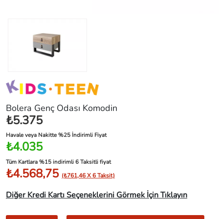
Bolera Genç Odası Komodin
₺5.375
Havale veya Nakitte %25 İndirimli Fiyat
₺4.035
Tüm Kartlara %15 indirimli 6 Taksitli fiyat
₺4.568,75
(₺761,46 X 6 Taksit)
Diğer Kredi Kartı Seçeneklerini Görmek İçin Tıklayın