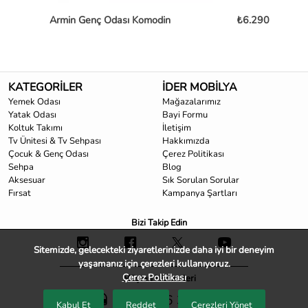
Armin Genç Odası Komodin
₺6.290
Sa
KATEGORİLER
İDER MOBİLYA
Yemek Odası
Mağazalarımız
Yatak Odası
Bayi Formu
Koltuk Takımı
İletişim
Tv Ünitesi & Tv Sehpası
Hakkımızda
Çocuk & Genç Odası
Çerez Politikası
Sehpa
Blog
Aksesuar
Sık Sorulan Sorular
Fırsat
Kampanya Şartları
Bizi Takip Edin
Sitemizde, gelecekteki ziyaretlerinizde daha iyi bir deneyim
yaşamanız için çerezleri kullanıyoruz.
Çerez Politikası
Müşteri Hizmetleri
0850 466 33 33
Kabul Et
Reddet
Çerezleri Yönet