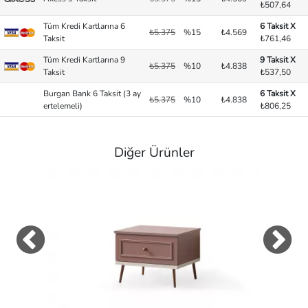
₺507,64
Tüm Kredi Kartlarına 6
6 Taksit X
₺5.375
%15
₺4.569
Taksit
₺761,46
Tüm Kredi Kartlarına 9
9 Taksit X
₺5.375
%10
₺4.838
Taksit
₺537,50
Burgan Bank 6 Taksit (3 ay
6 Taksit X
₺5.375
%10
₺4.838
ertelemeli)
₺806,25
Diğer Ürünler