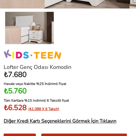
Lofter Genç Odası Komodin
₺7.680
Havale veya Nakitte %25 İndirimli Fiyat
₺5.760
Tüm Kartlara %15 indirimli 6 Taksitli fiyat
₺6.528
(₺1.088 X 6 Taksit)
Diğer Kredi Kartı Seçeneklerini Görmek İçin Tıklayın