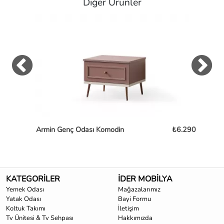
Diğer Ürünler
Armin Genç Odası Komodin
₺6.290
Sa
KATEGORİLER
İDER MOBİLYA
Yemek Odası
Mağazalarımız
Yatak Odası
Bayi Formu
Koltuk Takımı
İletişim
Tv Ünitesi & Tv Sehpası
Hakkımızda