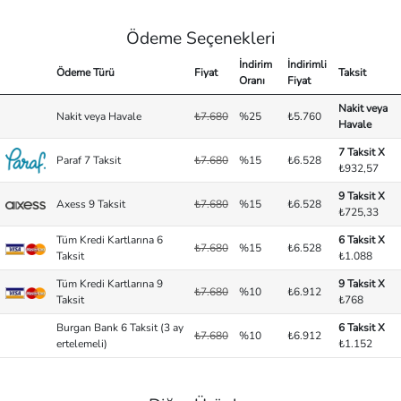
Ödeme Seçenekleri
İndirim
İndirimli
Ödeme Türü
Fiyat
Taksit
Oranı
Fiyat
Nakit veya
Nakit veya Havale
₺7.680
%25
₺5.760
Havale
7 Taksit X
Paraf 7 Taksit
₺7.680
%15
₺6.528
₺932,57
9 Taksit X
Axess 9 Taksit
₺7.680
%15
₺6.528
₺725,33
Tüm Kredi Kartlarına 6
6 Taksit X
₺7.680
%15
₺6.528
Taksit
₺1.088
Tüm Kredi Kartlarına 9
9 Taksit X
₺7.680
%10
₺6.912
Taksit
₺768
Burgan Bank 6 Taksit (3 ay
6 Taksit X
₺7.680
%10
₺6.912
ertelemeli)
₺1.152