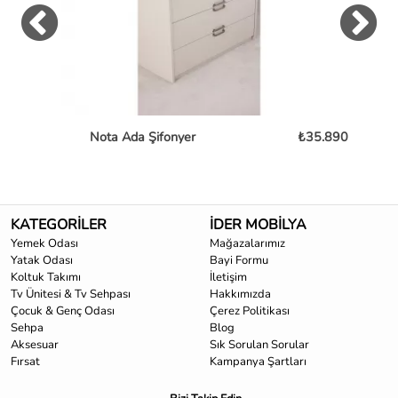
Nota Ada Şifonyer
₺35.890
Fo
KATEGORİLER
İDER MOBİLYA
Yemek Odası
Mağazalarımız
Yatak Odası
Bayi Formu
Koltuk Takımı
İletişim
Tv Ünitesi & Tv Sehpası
Hakkımızda
Çocuk & Genç Odası
Çerez Politikası
Sehpa
Blog
Aksesuar
Sık Sorulan Sorular
Fırsat
Kampanya Şartları