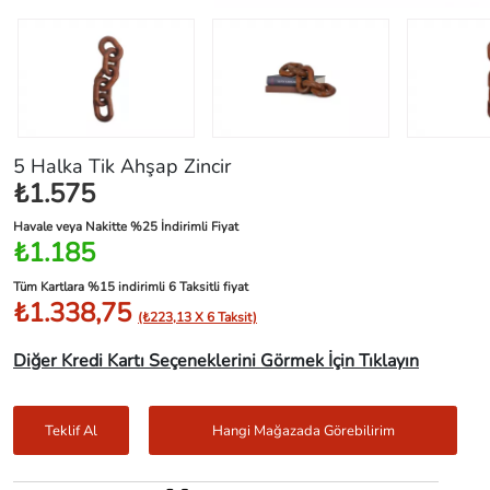
5 Halka Tik Ahşap Zincir
₺1.575
Havale veya Nakitte %25 İndirimli Fiyat
₺1.185
Tüm Kartlara %15 indirimli 6 Taksitli fiyat
₺1.338,75
(₺223,13 X 6 Taksit)
Diğer Kredi Kartı Seçeneklerini Görmek İçin Tıklayın
Teklif Al
Hangi Mağazada Görebilirim