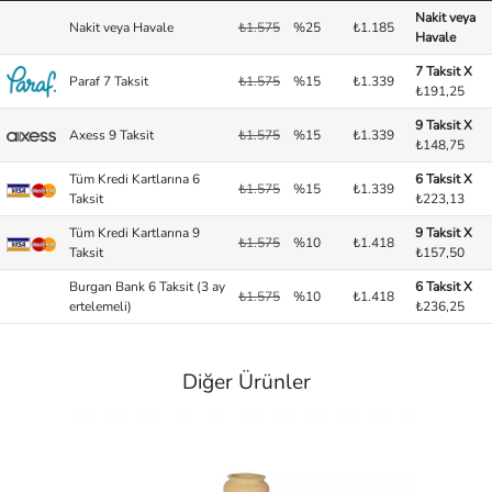
Nakit veya
Nakit veya Havale
₺1.575
%25
₺1.185
Havale
7 Taksit X
Paraf 7 Taksit
₺1.575
%15
₺1.339
₺191,25
9 Taksit X
Axess 9 Taksit
₺1.575
%15
₺1.339
₺148,75
Tüm Kredi Kartlarına 6
6 Taksit X
₺1.575
%15
₺1.339
Taksit
₺223,13
Tüm Kredi Kartlarına 9
9 Taksit X
₺1.575
%10
₺1.418
Taksit
₺157,50
Burgan Bank 6 Taksit (3 ay
6 Taksit X
₺1.575
%10
₺1.418
ertelemeli)
₺236,25
Diğer Ürünler