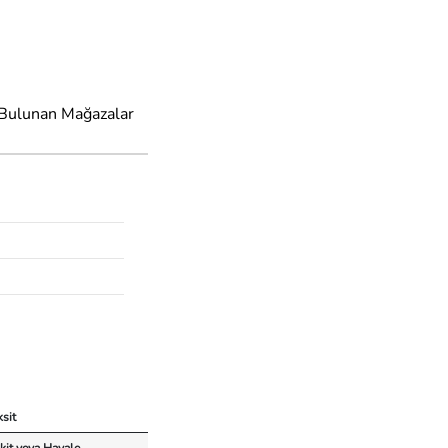
 Bulunan Mağazalar
ksit
kit veya Havale