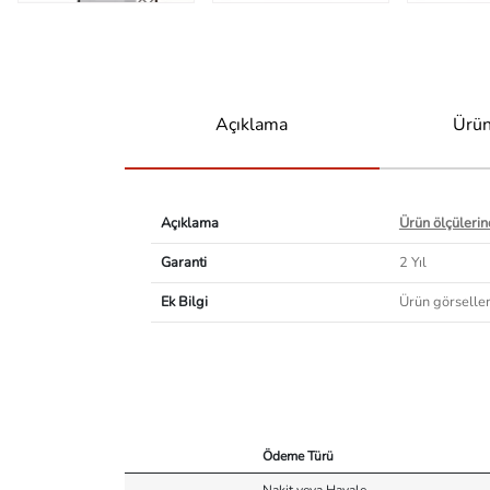
Açıklama
Ürün
Açıklama
Ürün ölçülerind
Garanti
2 Yıl
Ek Bilgi
Ürün görselleri
Ödeme Türü
Nakit veya Havale