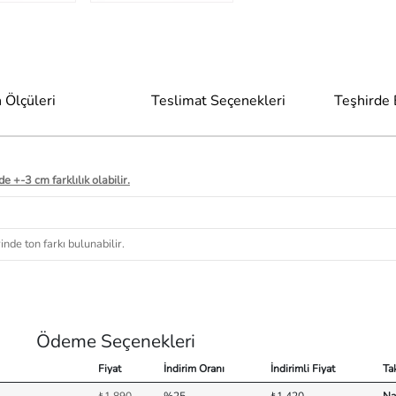
 Ölçüleri
Teslimat Seçenekleri
Teşhirde
e +-3 cm farklılık olabilir.
nde ton farkı bulunabilir.
Ödeme Seçenekleri
Fiyat
İndirim Oranı
İndirimli Fiyat
Ta
₺1.890
%25
₺1.420
Na