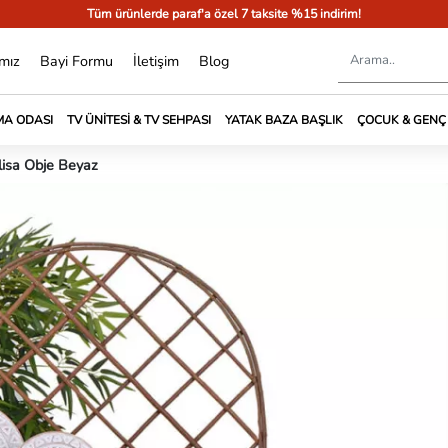
Tüm ürünlerde paraf'a özel 7 taksite %15 indirim!
mız
Bayi Formu
İletişim
Blog
A ODASI
TV ÜNITESI & TV SEHPASI
YATAK BAZA BAŞLIK
ÇOCUK & GENÇ
lisa Obje Beyaz