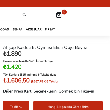
0
 ODASI
SEHPA
AKSESUAR
FIRSAT
Ahşap Kaideli El Oyması Elisa Obje Beyaz
₺1.890
Havale veya Nakitte %25 İndirimli Fiyat
₺1.420
Tüm Kartlara %15 indirimli 6 Taksitli fiyat
₺1.606,50
(₺267,75 X 6 Taksit)
Diğer Kredi Kartı Seçeneklerini Görmek İçin Tıklayın
Teklif Al
Hangi Mağazada Görebilirim