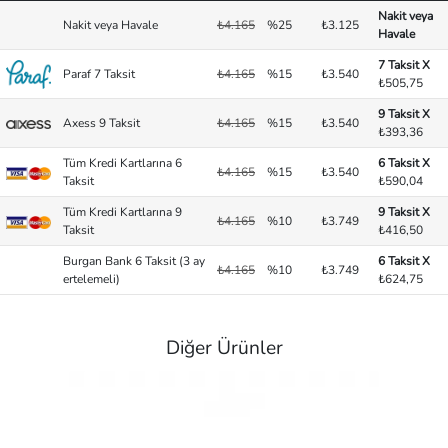
Nakit veya
Nakit veya Havale
₺4.165
%25
₺3.125
Havale
7 Taksit X
Paraf 7 Taksit
₺4.165
%15
₺3.540
₺505,75
9 Taksit X
Axess 9 Taksit
₺4.165
%15
₺3.540
₺393,36
Tüm Kredi Kartlarına 6
6 Taksit X
₺4.165
%15
₺3.540
Taksit
₺590,04
Tüm Kredi Kartlarına 9
9 Taksit X
₺4.165
%10
₺3.749
Taksit
₺416,50
Burgan Bank 6 Taksit (3 ay
6 Taksit X
₺4.165
%10
₺3.749
ertelemeli)
₺624,75
Diğer Ürünler