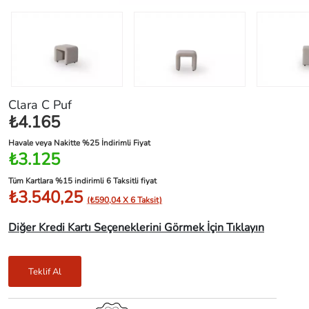
Clara C Puf
₺4.165
Havale veya Nakitte %25 İndirimli Fiyat
₺3.125
Tüm Kartlara %15 indirimli 6 Taksitli fiyat
₺3.540,25
(₺590,04 X 6 Taksit)
Diğer Kredi Kartı Seçeneklerini Görmek İçin Tıklayın
Teklif Al