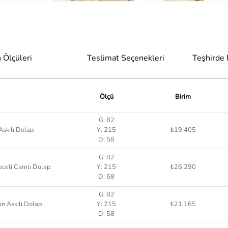
 Ölçüleri
Teslimat Seçenekleri
Teşhirde
Ölçü
Birim
G: 82
Askılı Dolap
Y: 215
₺19.405
D: 58
G: 82
eceli Camlı Dolap
Y: 215
₺26.290
D: 58
G: 82
un Askılı Dolap
Y: 215
₺21.165
D: 58