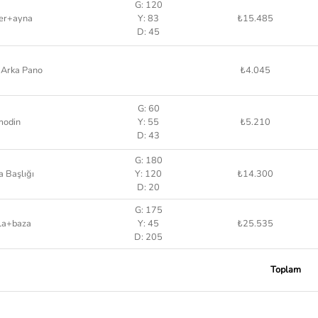
G: 120
yer+ayna
Y: 83
₺15.485
D: 45
 Arka Pano
₺4.045
G: 60
modin
Y: 55
₺5.210
D: 43
G: 180
a Başlığı
Y: 120
₺14.300
D: 20
G: 175
la+baza
Y: 45
₺25.535
D: 205
Toplam