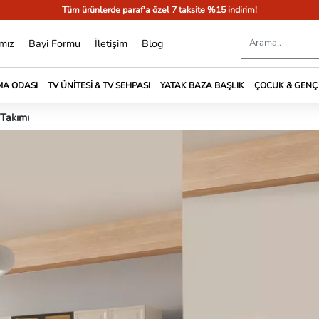
Tüm ürünlerde paraf'a özel 7 taksite %15 indirim!
mız
Bayi Formu
İletişim
Blog
A ODASI
TV ÜNITESI & TV SEHPASI
YATAK BAZA BAŞLIK
ÇOCUK & GENÇ
 Takımı