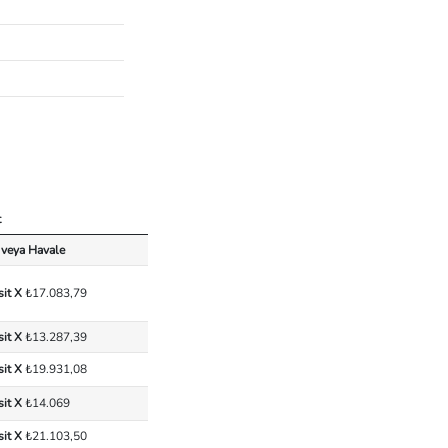
t
 veya Havale
sit X
₺17.083,79
sit X
₺13.287,39
sit X
₺19.931,08
sit X
₺14.069
sit X
₺21.103,50