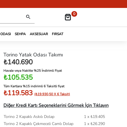
0
 ODASI
SEHPA
AKSESUAR
FIRSAT
Torino Yatak Odası Takımı
₺140.690
Havale veya Nakitte %25 İndirimli Fiyat
₺105.535
Tüm Kartlara %15 indirimli 6 Taksitli fiyat
₺119.583
(₺19.930,50 X 6 Taksit)
Diğer Kredi Kartı Seçeneklerini Görmek İçin Tıklayın
Torino 2 Kapaklı Askılı Dolap
1 x ₺19.405
Torino 2 Kapaklı Çekmeceli Camlı Dolap
1 x ₺26.290