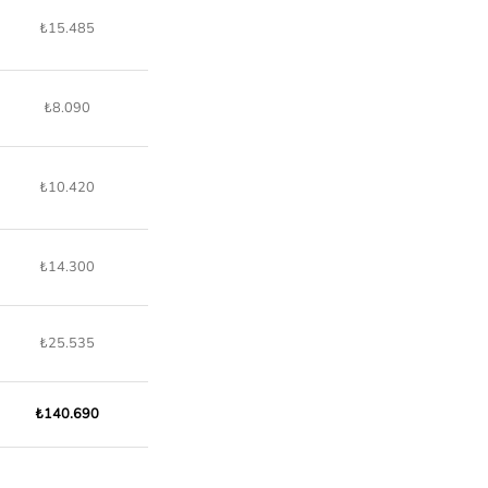
₺15.485
₺8.090
₺10.420
₺14.300
₺25.535
₺140.690