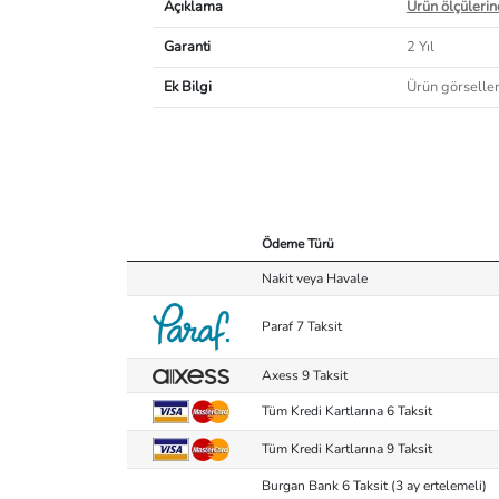
Açıklama
Ürün ölçülerind
Garanti
2 Yıl
Ek Bilgi
Ürün görselleri
Ödeme Türü
Nakit veya Havale
Paraf 7 Taksit
Axess 9 Taksit
Tüm Kredi Kartlarına 6 Taksit
Tüm Kredi Kartlarına 9 Taksit
Burgan Bank 6 Taksit (3 ay ertelemeli)