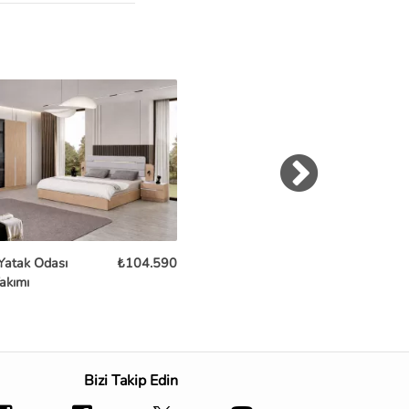
Yatak Odası
₺104.590
Aura Yatak Odası Takımı
₺104
akımı
Bizi Takip Edin