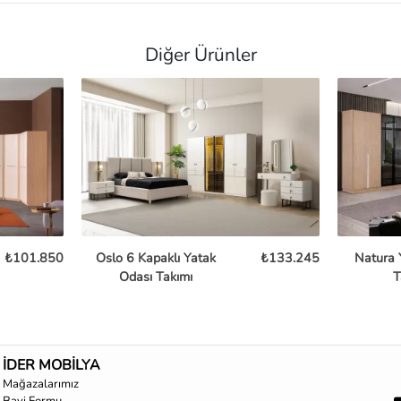
Diğer Ürünler
₺101.850
Oslo 6 Kapaklı Yatak
₺133.245
Natura 
Odası Takımı
T
İDER MOBİLYA
Mağazalarımız
Bayi Formu