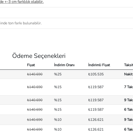
e +-3 cm farklılık olabilir.
nde ton farkı bulunabilir.
Ödeme Seçenekleri
Fiyat
İndirim Oranı
İndirimli Fiyat
Taksi
₺140.690
%25
₺105.535
Nakit
₺140.690
%15
₺119.587
7 Tak
₺140.690
%15
₺119.587
9 Tak
₺140.690
%15
₺119.587
6 Tak
₺140.690
%10
₺126.621
9 Tak
₺140.690
%10
₺126.621
6 Tak