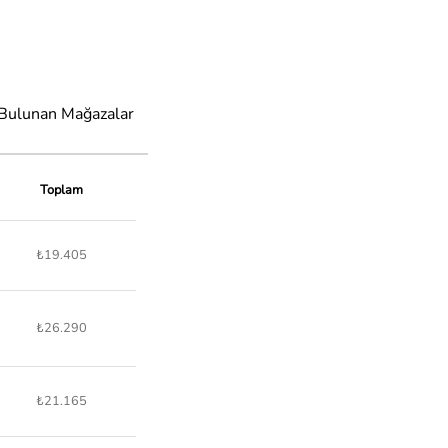
 Bulunan Mağazalar
Toplam
₺19.405
₺26.290
₺21.165