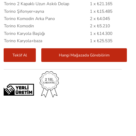
Torino 2 Kapaklı Uzun Askılı Dolap
1 x ₺21.165
Torino Şifonyer+ayna
1 x ₺15.485
Torino Komodin Arka Pano
2 x ₺4.045
Torino Komodin
2 x ₺5.210
Torino Karyola Başlığı
1 x ₺14.300
Torino Karyola+baza
1 x ₺25.535
Teklif Al
Hangi Mağazada Görebilirim