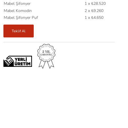
Mabel Şifonyer
1 x ₺28.520
Mabel Komodin
2 x ₺9.260
Mabel Şifonyer Puf
1 x ₺4.650
Teklif Al