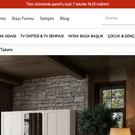
Tüm ürünlerde paraf'a özel 7 taksite %15 indirim!
mız
Bayi Formu
İletişim
Blog
A ODASI
TV ÜNITESI & TV SEHPASI
YATAK BAZA BAŞLIK
ÇOCUK & GENÇ
Takımı