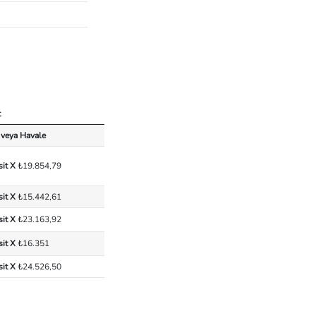
t
 veya Havale
sit X
₺19.854,79
sit X
₺15.442,61
sit X
₺23.163,92
sit X
₺16.351
sit X
₺24.526,50