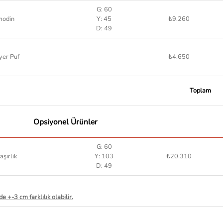
G: 60
modin
Y: 45
₺9.260
D: 49
yer Puf
₺4.650
Toplam
Opsiyonel Ürünler
G: 60
şırlık
Y: 103
₺20.310
D: 49
e +-3 cm farklılık olabilir.