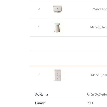
2
Mabel Ko
1
Mabel Şifon
1
Mabel Çama
Açıklama
Ürün ölçülerind
Garanti
2 Yıl