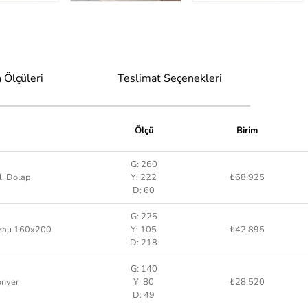
 Ölçüleri
Teslimat Seçenekleri
Ölçü
Birim
G: 260
lı Dolap
Y: 222
₺68.925
D: 60
G: 225
zalı 160x200
Y: 105
₺42.895
D: 218
G: 140
onyer
Y: 80
₺28.520
D: 49