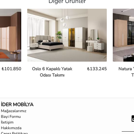
Diğer Ürünler
₺101.850
Oslo 6 Kapaklı Yatak
₺133.245
Natura 
Odası Takımı
T
İDER MOBİLYA
Mağazalarımız
Bayi Formu
İletişim
Hakkımızda
Çerez Politikası