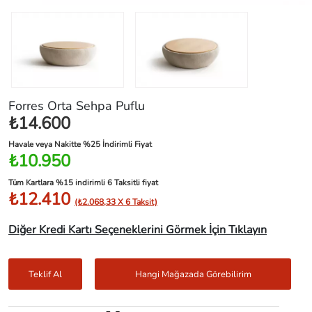
Forres Orta Sehpa Puflu
₺14.600
Havale veya Nakitte %25 İndirimli Fiyat
₺10.950
Tüm Kartlara %15 indirimli 6 Taksitli fiyat
₺12.410
(₺2.068,33 X 6 Taksit)
Diğer Kredi Kartı Seçeneklerini Görmek İçin Tıklayın
Teklif Al
Hangi Mağazada Görebilirim