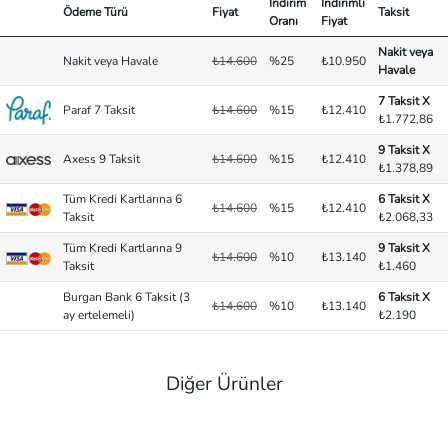
İndirim
İndirimli
Ödeme Türü
Fiyat
Taksit
Oranı
Fiyat
Nakit veya
Nakit veya Havale
₺14.600
%25
₺10.950
Havale
7 Taksit X
Paraf 7 Taksit
₺14.600
%15
₺12.410
₺1.772,86
9 Taksit X
Axess 9 Taksit
₺14.600
%15
₺12.410
₺1.378,89
Tüm Kredi Kartlarına 6
6 Taksit X
₺14.600
%15
₺12.410
Taksit
₺2.068,33
Tüm Kredi Kartlarına 9
9 Taksit X
₺14.600
%10
₺13.140
Taksit
₺1.460
Burgan Bank 6 Taksit (3
6 Taksit X
₺14.600
%10
₺13.140
ay ertelemeli)
₺2.190
Diğer Ürünler