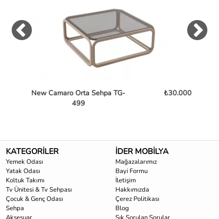
New Camaro Orta Sehpa TG-
₺30.000
Bent
499
KATEGORİLER
İDER MOBİLYA
Yemek Odası
Mağazalarımız
Yatak Odası
Bayi Formu
Koltuk Takımı
İletişim
Tv Ünitesi & Tv Sehpası
Hakkımızda
Çocuk & Genç Odası
Çerez Politikası
Sehpa
Blog
Aksesuar
Sık Sorulan Sorular