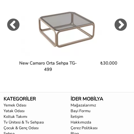
New Camaro Orta Sehpa TG-
₺30.000
Bent
499
KATEGORİLER
İDER MOBİLYA
Yemek Odası
Mağazalarımız
Yatak Odası
Bayi Formu
Koltuk Takımı
İletişim
Tv Ünitesi & Tv Sehpası
Hakkımızda
Çocuk & Genç Odası
Çerez Politikası
Sehpa
Blog