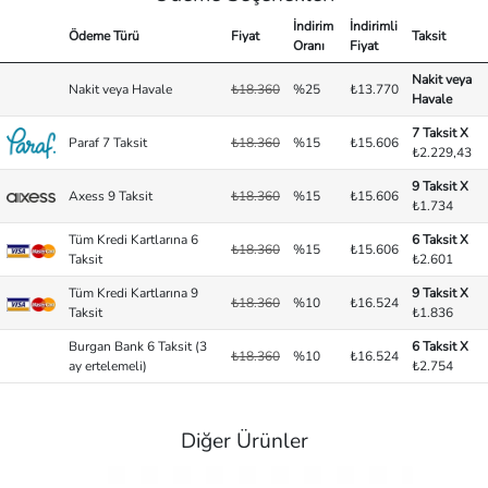
İndirim
İndirimli
Ödeme Türü
Fiyat
Taksit
Oranı
Fiyat
Nakit veya
Nakit veya Havale
₺18.360
%25
₺13.770
Havale
7 Taksit X
Paraf 7 Taksit
₺18.360
%15
₺15.606
₺2.229,43
9 Taksit X
Axess 9 Taksit
₺18.360
%15
₺15.606
₺1.734
Tüm Kredi Kartlarına 6
6 Taksit X
₺18.360
%15
₺15.606
Taksit
₺2.601
Tüm Kredi Kartlarına 9
9 Taksit X
₺18.360
%10
₺16.524
Taksit
₺1.836
Burgan Bank 6 Taksit (3
6 Taksit X
₺18.360
%10
₺16.524
ay ertelemeli)
₺2.754
Diğer Ürünler