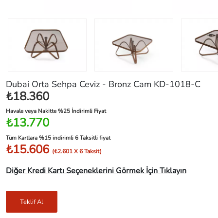
Dubai Orta Sehpa Ceviz - Bronz Cam KD-1018-C
₺18.360
Havale veya Nakitte %25 İndirimli Fiyat
₺13.770
Tüm Kartlara %15 indirimli 6 Taksitli fiyat
₺15.606
(₺2.601 X 6 Taksit)
Diğer Kredi Kartı Seçeneklerini Görmek İçin Tıklayın
Teklif Al