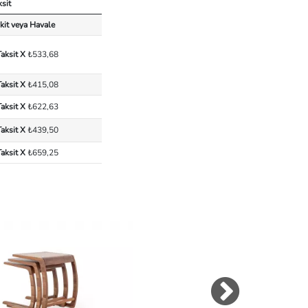
ksit
kit veya Havale
Taksit X
₺533,68
Taksit X
₺415,08
Taksit X
₺622,63
Taksit X
₺439,50
Taksit X
₺659,25