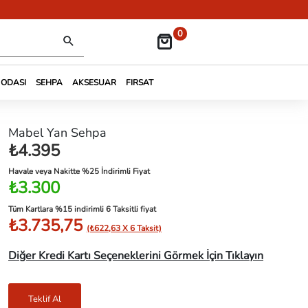
0
 ODASI
SEHPA
AKSESUAR
FIRSAT
Mabel Yan Sehpa
₺4.395
Havale veya Nakitte %25 İndirimli Fiyat
₺3.300
Tüm Kartlara %15 indirimli 6 Taksitli fiyat
₺3.735,75
(₺622,63 X 6 Taksit)
Diğer Kredi Kartı Seçeneklerini Görmek İçin Tıklayın
Teklif Al