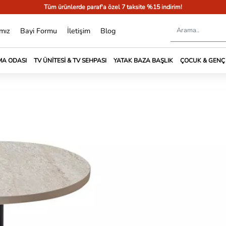
Tüm ürünlerde paraf'a özel 7 taksite %15 indirim!
mız
Bayi Formu
İletişim
Blog
A ODASI
TV ÜNITESI & TV SEHPASI
YATAK BAZA BAŞLIK
ÇOCUK & GENÇ