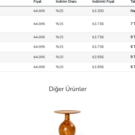
Fiyat
İndirim Oranı
İndirimli Fiyat
Ta
₺4.395
%25
₺3.300
Na
₺4.395
%15
₺3.736
7 
₺4.395
%15
₺3.736
9 
₺4.395
%15
₺3.736
6 
₺4.395
%10
₺3.956
9 
₺4.395
%10
₺3.956
6 
Diğer Ürünler