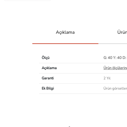
Açıklama
Ürün
Ölçü
G: 40 Y: 40 D:
Açıklama
Ürün ölçülerind
Garanti
2 Yıl
Ek Bilgi
Ürün görselleri