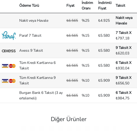
İndirim
İndirimli
Ödeme Türü
Fiyat
Taksit
Oranı
Fiyat
Nakit veya
Nakit veya Havale
₺6.565
%25
₺4.925
Havale
7 Taksit X
Paraf 7 Taksit
₺6.565
%15
₺5.580
₺797,18
9 Taksit X
Axess 9 Taksit
₺6.565
%15
₺5.580
₺620,03
Tüm Kredi Kartlarına 6
6 Taksit X
₺6.565
%15
₺5.580
Taksit
₺930,04
Tüm Kredi Kartlarına 9
9 Taksit X
₺6.565
%10
₺5.909
Taksit
₺656,50
Burgan Bank 6 Taksit (3 ay
6 Taksit X
₺6.565
%10
₺5.909
ertelemeli)
₺984,75
Diğer Ürünler