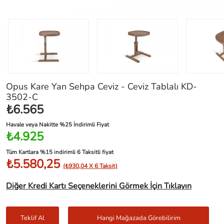
Opus Kare Yan Sehpa Ceviz - Ceviz Tablalı KD-
3502-C
₺6.565
Havale veya Nakitte %25 İndirimli Fiyat
₺4.925
Tüm Kartlara %15 indirimli 6 Taksitli fiyat
₺5.580,25
(₺930,04 X 6 Taksit)
Diğer Kredi Kartı Seçeneklerini Görmek İçin Tıklayın
Teklif Al
Hangi Mağazada Görebilirim