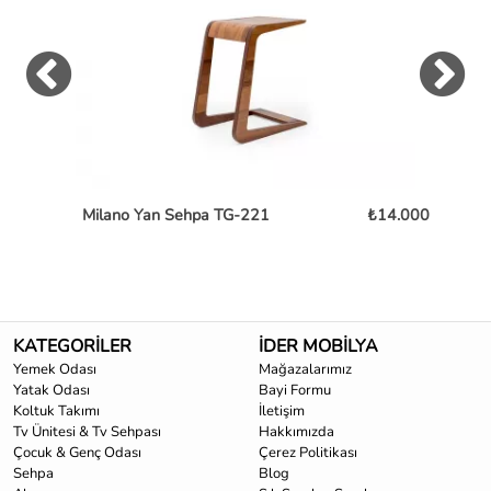
Milano Yan Sehpa TG-221
₺14.000
Ch
KATEGORİLER
İDER MOBİLYA
Yemek Odası
Mağazalarımız
Yatak Odası
Bayi Formu
Koltuk Takımı
İletişim
Tv Ünitesi & Tv Sehpası
Hakkımızda
Çocuk & Genç Odası
Çerez Politikası
Sehpa
Blog