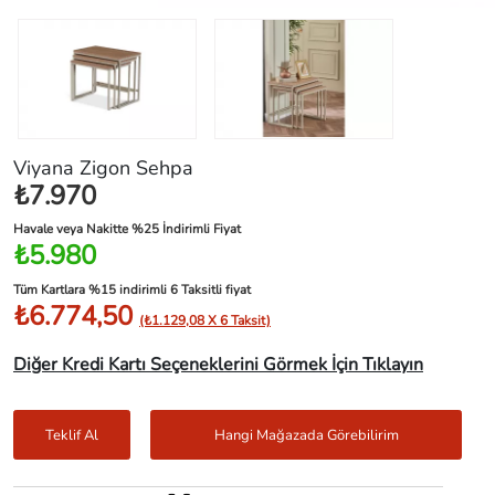
Viyana Zigon Sehpa
₺7.970
Havale veya Nakitte %25 İndirimli Fiyat
₺5.980
Tüm Kartlara %15 indirimli 6 Taksitli fiyat
₺6.774,50
(₺1.129,08 X 6 Taksit)
Diğer Kredi Kartı Seçeneklerini Görmek İçin Tıklayın
Teklif Al
Hangi Mağazada Görebilirim