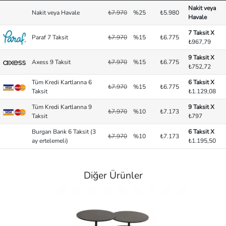
Nakit veya
Nakit veya Havale
₺7.970
%25
₺5.980
Havale
7 Taksit X
Paraf 7 Taksit
₺7.970
%15
₺6.775
₺967,79
9 Taksit X
Axess 9 Taksit
₺7.970
%15
₺6.775
₺752,72
Tüm Kredi Kartlarına 6
6 Taksit X
₺7.970
%15
₺6.775
Taksit
₺1.129,08
Tüm Kredi Kartlarına 9
9 Taksit X
₺7.970
%10
₺7.173
Taksit
₺797
Burgan Bank 6 Taksit (3
6 Taksit X
₺7.970
%10
₺7.173
ay ertelemeli)
₺1.195,50
Diğer Ürünler