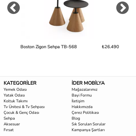
Boston Zigon Sehpa TB-568
₺26.490
Pe
KATEGORİLER
İDER MOBİLYA
Yemek Odası
Mağazalarımız
Yatak Odası
Bayi Formu
Koltuk Takımı
İletişim
Tv Ünitesi & Tv Sehpası
Hakkımızda
Çocuk & Genç Odası
Çerez Politikası
Sehpa
Blog
Aksesuar
Sık Sorulan Sorular
Fırsat
Kampanya Şartları