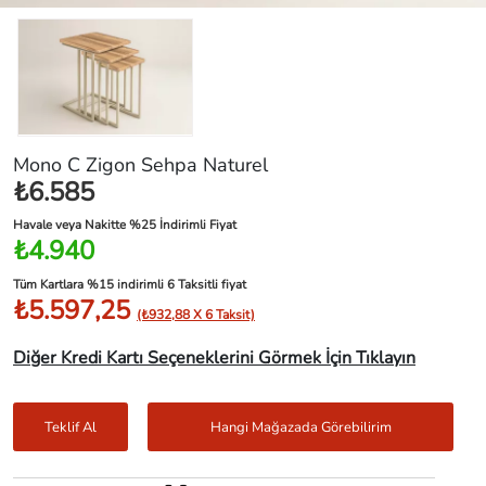
Mono C Zigon Sehpa Naturel
₺6.585
Havale veya Nakitte %25 İndirimli Fiyat
₺4.940
Tüm Kartlara %15 indirimli 6 Taksitli fiyat
₺5.597,25
(₺932,88 X 6 Taksit)
Diğer Kredi Kartı Seçeneklerini Görmek İçin Tıklayın
Teklif Al
Hangi Mağazada Görebilirim