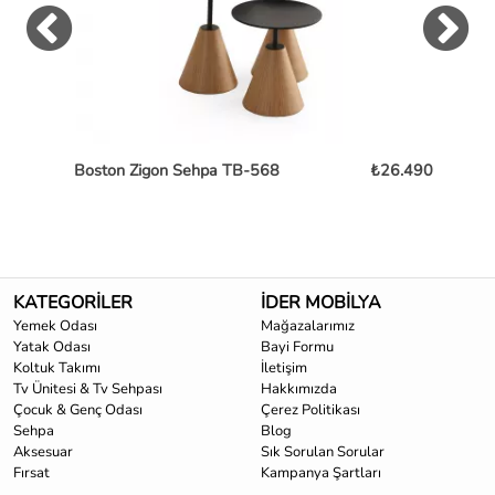
Boston Zigon Sehpa TB-568
₺26.490
Pe
KATEGORİLER
İDER MOBİLYA
Yemek Odası
Mağazalarımız
Yatak Odası
Bayi Formu
Koltuk Takımı
İletişim
Tv Ünitesi & Tv Sehpası
Hakkımızda
Çocuk & Genç Odası
Çerez Politikası
Sehpa
Blog
Aksesuar
Sık Sorulan Sorular
Fırsat
Kampanya Şartları