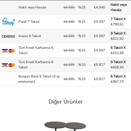
Nakit veya
Nakit veya Havale
₺6.585
%25
₺4.940
Havale
7 Taksit X
Paraf 7 Taksit
₺6.585
%15
₺5.597
₺799,61
9 Taksit X
Axess 9 Taksit
₺6.585
%15
₺5.597
₺621,92
Tüm Kredi Kartlarına 6
6 Taksit X
₺6.585
%15
₺5.597
Taksit
₺932,88
Tüm Kredi Kartlarına 9
9 Taksit X
₺6.585
%10
₺5.927
Taksit
₺658,50
Burgan Bank 6 Taksit (3 ay
6 Taksit X
₺6.585
%10
₺5.927
ertelemeli)
₺987,75
Diğer Ürünler