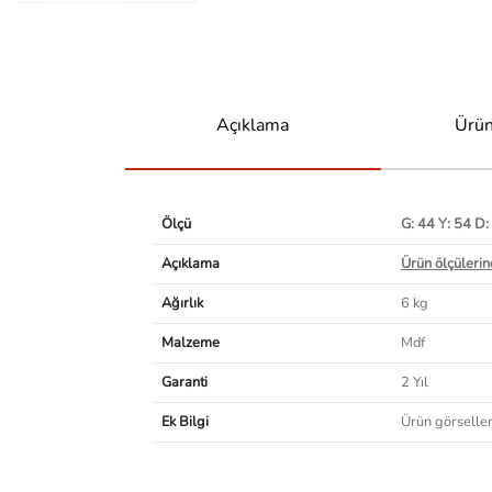
Açıklama
Ürün
Ölçü
G: 44 Y: 54 D:
Açıklama
Ürün ölçülerind
Ağırlık
6 kg
Malzeme
Mdf
Garanti
2 Yıl
Ek Bilgi
Ürün görselleri