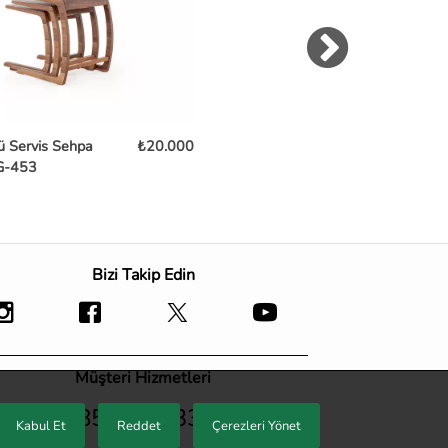
ü Servis Sehpa
₺20.000
Markiz Yan Sehpa Meşe
₺18
G-453
TB-559
Bizi Takip Edin
Müşteri Hizmetleri
0850 466 33 33
Kabul Et
Reddet
Çerezleri Yönet