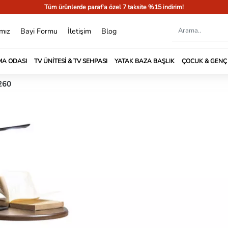
Tüm ürünlerde paraf'a özel 7 taksite %15 indirim!
mız
Bayi Formu
İletişim
Blog
A ODASI
TV ÜNITESI & TV SEHPASI
YATAK BAZA BAŞLIK
ÇOCUK & GENÇ
-260