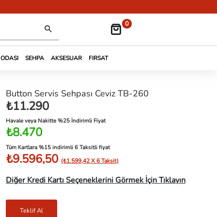
0
 ODASI
SEHPA
AKSESUAR
FIRSAT
Button Servis Sehpası Ceviz TB-260
₺11.290
Havale veya Nakitte %25 İndirimli Fiyat
₺8.470
Tüm Kartlara %15 indirimli 6 Taksitli fiyat
₺9.596,50
(₺1.599,42 X 6 Taksit)
Diğer Kredi Kartı Seçeneklerini Görmek İçin Tıklayın
Teklif Al