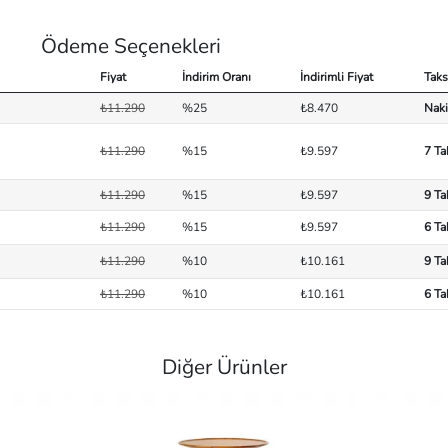
Ödeme Seçenekleri
Fiyat
İndirim Oranı
İndirimli Fiyat
Taks
₺11.290
%25
₺8.470
Naki
₺11.290
%15
₺9.597
7 Ta
₺11.290
%15
₺9.597
9 Ta
₺11.290
%15
₺9.597
6 Ta
₺11.290
%10
₺10.161
9 Ta
₺11.290
%10
₺10.161
6 Ta
Diğer Ürünler