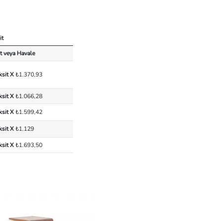
it
t veya Havale
ksit X
₺1.370,93
ksit X
₺1.066,28
ksit X
₺1.599,42
ksit X
₺1.129
ksit X
₺1.693,50