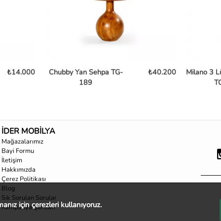
₺14.000
Chubby Yan Sehpa TG-
₺40.200
Milano 3 L
189
T
İDER MOBİLYA
Mağazalarımız
Bayi Formu
İletişim
Hakkımızda
Çerez Politikası
Blog
Sık Sorulan Sorular
nız için çerezleri kullanıyoruz.
Kampanya Şartları