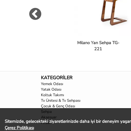
Milano Yan Sehpa TG-
221
KATEGORİLER
Yemek Odası
Yatak Odası
Koltuk Takımı
Tv Ünitesi & Tv Sehpası
Çocuk & Genç Odası
Sehpa
Aksesuar
Sitemizde, gelecekteki ziyaretlerinizde daha iyi bir deneyim yaşama
Fırsat
Çerez Politikası