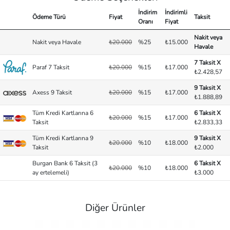
İndirim
İndirimli
Ödeme Türü
Fiyat
Taksit
Oranı
Fiyat
Nakit veya
Nakit veya Havale
₺20.000
%25
₺15.000
Havale
7 Taksit X
Paraf 7 Taksit
₺20.000
%15
₺17.000
₺2.428,57
9 Taksit X
Axess 9 Taksit
₺20.000
%15
₺17.000
₺1.888,89
Tüm Kredi Kartlarına 6
6 Taksit X
₺20.000
%15
₺17.000
Taksit
₺2.833,33
Tüm Kredi Kartlarına 9
9 Taksit X
₺20.000
%10
₺18.000
Taksit
₺2.000
Burgan Bank 6 Taksit (3
6 Taksit X
₺20.000
%10
₺18.000
ay ertelemeli)
₺3.000
Diğer Ürünler