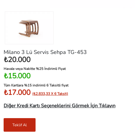
Milano 3 Lü Servis Sehpa TG-453
₺20.000
Havale veya Nakitte %25 İndirimli Fiyat
₺15.000
Tüm Kartlara %15 indirimli 6 Taksitli fiyat
₺17.000
(₺2.833,33 X 6 Taksit)
Diğer Kredi Kartı Seçeneklerini Görmek İçin Tıklayın
Teklif Al