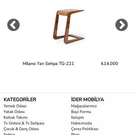
Milano Yan Sehpa TG-221
₺14.000
Ch
KATEGORİLER
İDER MOBİLYA
Yemek Odası
Mağazalarımız
Yatak Odası
Bayi Formu
Koltuk Takımı
İletişim
Tv Ünitesi & Tv Sehpası
Hakkımızda
Çocuk & Genç Odası
Çerez Politikası
Sehpa
Blog