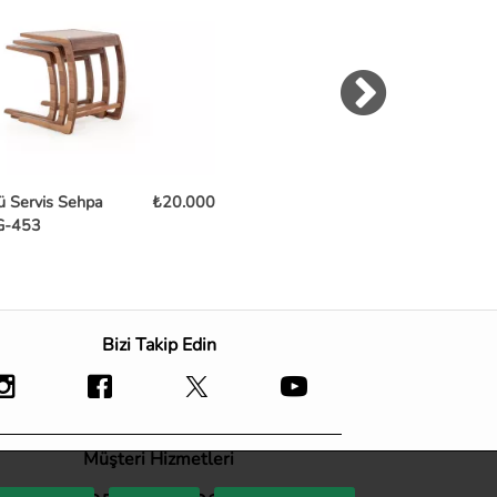
ü Servis Sehpa
₺20.000
Markiz Yan Sehpa Meşe
₺18
G-453
TB-559
Bizi Takip Edin
Müşteri Hizmetleri