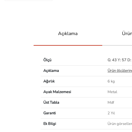
Açıklama
Ürün
Ölçü
G: 43 Y: 57 D:
Açıklama
Ürün ölçülerind
Ağırlık
6 kg
Ayak Malzemesi
Metal
Üst Tabla
Mdf
Garanti
2 Yıl
Ek Bilgi
Ürün görselleri