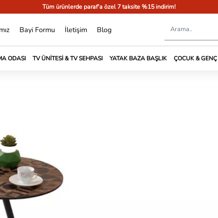
Tüm ürünlerde paraf'a özel 7 taksite %15 indirim!
mız
Bayi Formu
İletişim
Blog
A ODASI
TV ÜNITESI & TV SEHPASI
YATAK BAZA BAŞLIK
ÇOCUK & GENÇ