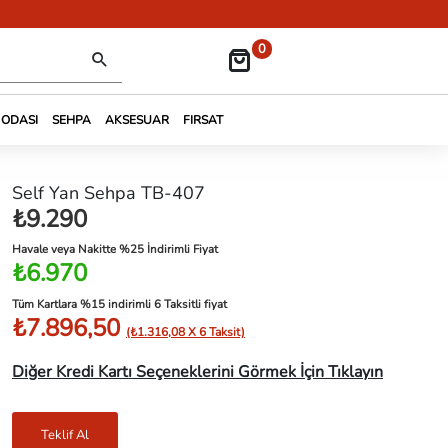
0
 ODASI
SEHPA
AKSESUAR
FIRSAT
Self Yan Sehpa TB-407
₺9.290
Havale veya Nakitte %25 İndirimli Fiyat
₺6.970
Tüm Kartlara %15 indirimli 6 Taksitli fiyat
₺7.896,50
(₺1.316,08 X 6 Taksit)
Diğer Kredi Kartı Seçeneklerini Görmek İçin Tıklayın
Teklif Al