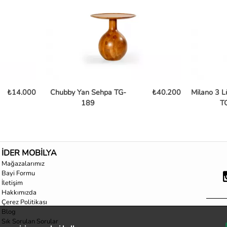
₺14.000
Chubby Yan Sehpa TG-
₺40.200
Milano 3 L
189
T
İDER MOBİLYA
Mağazalarımız
Bayi Formu
İletişim
Hakkımızda
Çerez Politikası
Blog
Sık Sorulan Sorular