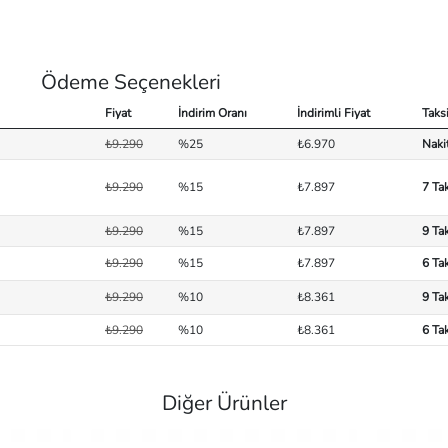
Ödeme Seçenekleri
Fiyat
İndirim Oranı
İndirimli Fiyat
Taksi
₺9.290
%25
₺6.970
Naki
₺9.290
%15
₺7.897
7 Ta
₺9.290
%15
₺7.897
9 Ta
₺9.290
%15
₺7.897
6 Ta
₺9.290
%10
₺8.361
9 Ta
₺9.290
%10
₺8.361
6 Ta
Diğer Ürünler