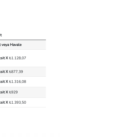
t
t veya Havale
ksit X
₺1.128,07
ksit X
₺877,39
ksit X
₺1.316,08
ksit X
₺929
ksit X
₺1.393,50