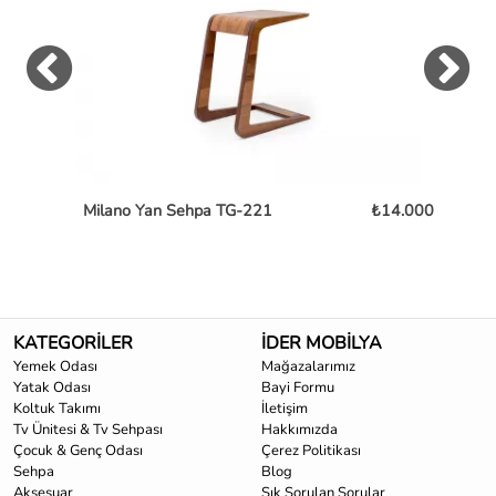
Milano Yan Sehpa TG-221
₺14.000
Ch
KATEGORİLER
İDER MOBİLYA
Yemek Odası
Mağazalarımız
Yatak Odası
Bayi Formu
Koltuk Takımı
İletişim
Tv Ünitesi & Tv Sehpası
Hakkımızda
Çocuk & Genç Odası
Çerez Politikası
Sehpa
Blog
Aksesuar
Sık Sorulan Sorular