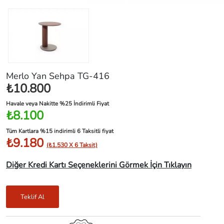
Merlo Yan Sehpa TG-416
₺10.800
Havale veya Nakitte %25 İndirimli Fiyat
₺8.100
Tüm Kartlara %15 indirimli 6 Taksitli fiyat
₺9.180
(₺1.530 X 6 Taksit)
Diğer Kredi Kartı Seçeneklerini Görmek İçin Tıklayın
Teklif Al