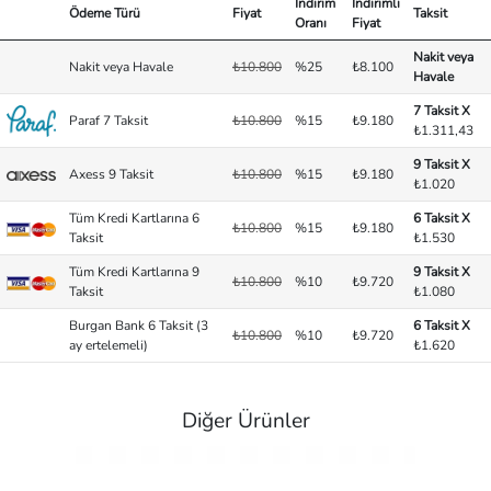
İndirim
İndirimli
Ödeme Türü
Fiyat
Taksit
Oranı
Fiyat
Nakit veya
Nakit veya Havale
₺10.800
%25
₺8.100
Havale
7 Taksit X
Paraf 7 Taksit
₺10.800
%15
₺9.180
₺1.311,43
9 Taksit X
Axess 9 Taksit
₺10.800
%15
₺9.180
₺1.020
Tüm Kredi Kartlarına 6
6 Taksit X
₺10.800
%15
₺9.180
Taksit
₺1.530
Tüm Kredi Kartlarına 9
9 Taksit X
₺10.800
%10
₺9.720
Taksit
₺1.080
Burgan Bank 6 Taksit (3
6 Taksit X
₺10.800
%10
₺9.720
ay ertelemeli)
₺1.620
Diğer Ürünler