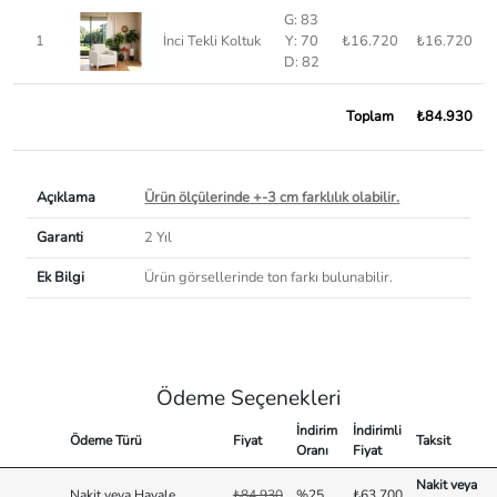
G: 83
1
İnci Tekli Koltuk
Y: 70
₺16.720
₺16.720
D: 82
Toplam
₺84.930
Açıklama
Ürün ölçülerinde +-3 cm farklılık olabilir.
Garanti
2 Yıl
Ek Bilgi
Ürün görsellerinde ton farkı bulunabilir.
Ödeme Seçenekleri
İndirim
İndirimli
Ödeme Türü
Fiyat
Taksit
Oranı
Fiyat
Nakit veya
Nakit veya Havale
₺84.930
%25
₺63.700