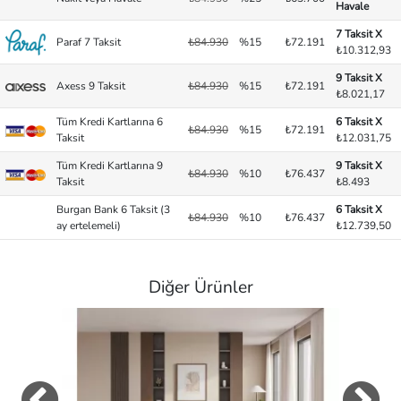
Havale
7 Taksit X
Paraf 7 Taksit
₺84.930
%15
₺72.191
₺10.312,93
9 Taksit X
Axess 9 Taksit
₺84.930
%15
₺72.191
₺8.021,17
Tüm Kredi Kartlarına 6
6 Taksit X
₺84.930
%15
₺72.191
Taksit
₺12.031,75
Tüm Kredi Kartlarına 9
9 Taksit X
₺84.930
%10
₺76.437
Taksit
₺8.493
Burgan Bank 6 Taksit (3
6 Taksit X
₺84.930
%10
₺76.437
ay ertelemeli)
₺12.739,50
Diğer Ürünler