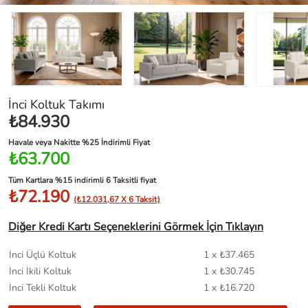
İnci Koltuk Takımı
₺84.930
Havale veya Nakitte %25 İndirimli Fiyat
₺63.700
Tüm Kartlara %15 indirimli 6 Taksitli fiyat
₺72.190
(₺12.031,67 X 6 Taksit)
Diğer Kredi Kartı Seçeneklerini Görmek İçin Tıklayın
İnci Üçlü Koltuk
1 x ₺37.465
İnci İkili Koltuk
1 x ₺30.745
İnci Tekli Koltuk
1 x ₺16.720