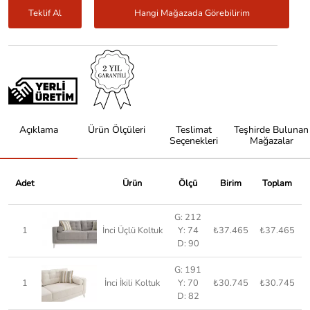
Teklif Al
Hangi Mağazada Görebilirim
Açıklama
Ürün Ölçüleri
Teslimat
Teşhirde Bulunan
Seçenekleri
Mağazalar
Adet
Ürün
Ölçü
Birim
Toplam
G: 212
1
İnci Üçlü Koltuk
Y: 74
₺37.465
₺37.465
D: 90
G: 191
1
İnci İkili Koltuk
Y: 70
₺30.745
₺30.745
D: 82