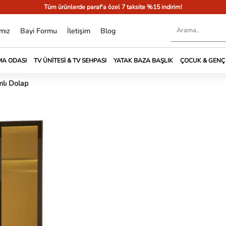
Tüm ürünlerde paraf'a özel 7 taksite %15 indirim!
mız
Bayi Formu
İletişim
Blog
A ODASI
TV ÜNITESI & TV SEHPASI
YATAK BAZA BAŞLIK
ÇOCUK & GENÇ
mlı Dolap