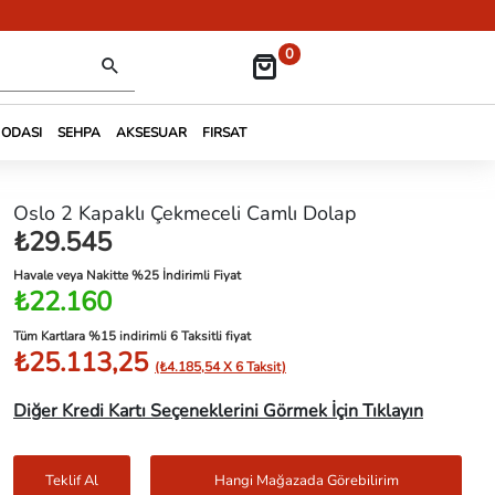
0
 ODASI
SEHPA
AKSESUAR
FIRSAT
Oslo 2 Kapaklı Çekmeceli Camlı Dolap
₺29.545
Havale veya Nakitte %25 İndirimli Fiyat
₺22.160
Tüm Kartlara %15 indirimli 6 Taksitli fiyat
₺25.113,25
(₺4.185,54 X 6 Taksit)
Diğer Kredi Kartı Seçeneklerini Görmek İçin Tıklayın
Teklif Al
Hangi Mağazada Görebilirim