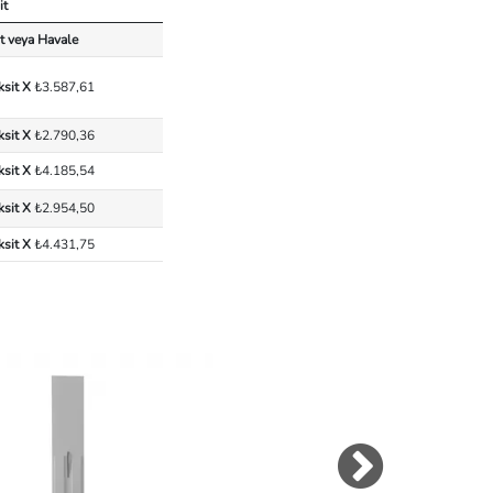
it
t veya Havale
ksit X
₺3.587,61
ksit X
₺2.790,36
ksit X
₺4.185,54
ksit X
₺2.954,50
ksit X
₺4.431,75