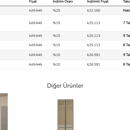
Fiyat
İndirim Oranı
İndirimli Fiyat
Taks
₺29.545
%25
₺22.160
Naki
₺29.545
%15
₺25.113
7 Ta
₺29.545
%15
₺25.113
9 Ta
₺29.545
%15
₺25.113
6 Ta
₺29.545
%10
₺26.591
9 Ta
₺29.545
%10
₺26.591
6 Ta
Diğer Ürünler