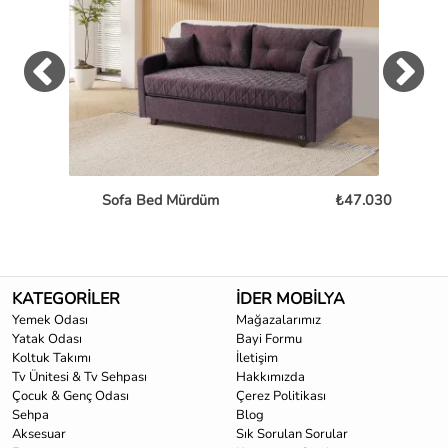
Sofa Bed Mürdüm
₺47.030
L
KATEGORİLER
İDER MOBİLYA
Yemek Odası
Mağazalarımız
Yatak Odası
Bayi Formu
Koltuk Takımı
İletişim
Tv Ünitesi & Tv Sehpası
Hakkımızda
Çocuk & Genç Odası
Çerez Politikası
Sehpa
Blog
Aksesuar
Sık Sorulan Sorular