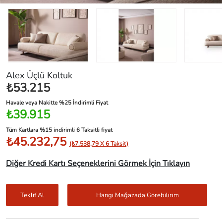
Alex Üçlü Koltuk
₺53.215
Havale veya Nakitte %25 İndirimli Fiyat
₺39.915
Tüm Kartlara %15 indirimli 6 Taksitli fiyat
₺45.232,75
(₺7.538,79 X 6 Taksit)
Diğer Kredi Kartı Seçeneklerini Görmek İçin Tıklayın
Teklif Al
Hangi Mağazada Görebilirim