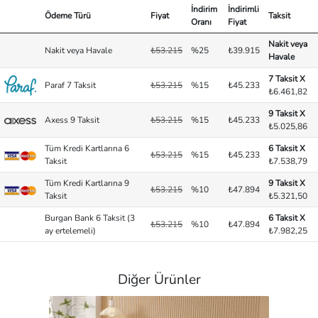
İndirim
İndirimli
Ödeme Türü
Fiyat
Taksit
Oranı
Fiyat
Nakit veya
Nakit veya Havale
₺53.215
%25
₺39.915
Havale
7 Taksit X
Paraf 7 Taksit
₺53.215
%15
₺45.233
₺6.461,82
9 Taksit X
Axess 9 Taksit
₺53.215
%15
₺45.233
₺5.025,86
Tüm Kredi Kartlarına 6
6 Taksit X
₺53.215
%15
₺45.233
Taksit
₺7.538,79
Tüm Kredi Kartlarına 9
9 Taksit X
₺53.215
%10
₺47.894
Taksit
₺5.321,50
Burgan Bank 6 Taksit (3
6 Taksit X
₺53.215
%10
₺47.894
ay ertelemeli)
₺7.982,25
Diğer Ürünler