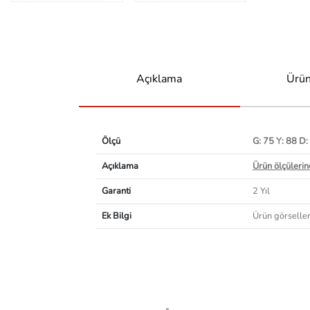
Açıklama
Ürün
Ölçü
G: 75 Y: 88 D:
Açıklama
Ürün ölçülerind
Garanti
2 Yıl
Ek Bilgi
Ürün görselleri