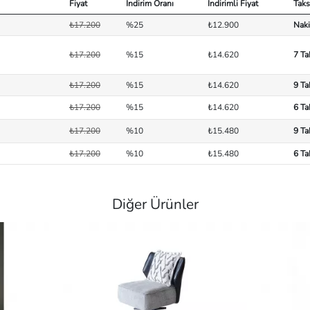
Fiyat
İndirim Oranı
İndirimli Fiyat
Taks
₺17.200
%25
₺12.900
Naki
₺17.200
%15
₺14.620
7 Ta
₺17.200
%15
₺14.620
9 Ta
₺17.200
%15
₺14.620
6 Ta
₺17.200
%10
₺15.480
9 Ta
₺17.200
%10
₺15.480
6 Ta
Diğer Ürünler