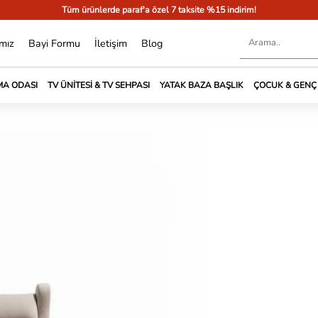
Tüm ürünlerde paraf'a özel 7 taksite %15 indirim!
mız
Bayi Formu
İletişim
Blog
A ODASI
TV ÜNITESI & TV SEHPASI
YATAK BAZA BAŞLIK
ÇOCUK & GENÇ