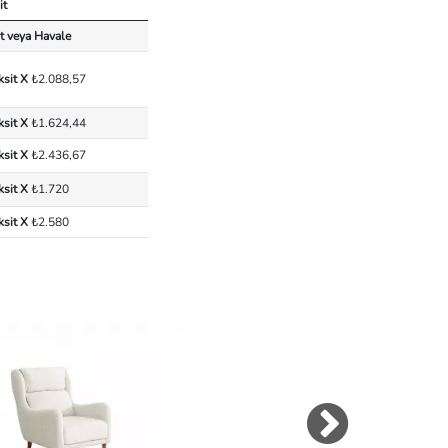
it
t veya Havale
ksit X
₺2.088,57
ksit X
₺1.624,44
ksit X
₺2.436,67
ksit X
₺1.720
ksit X
₺2.580