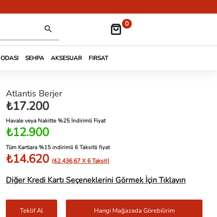
0
 ODASI
SEHPA
AKSESUAR
FIRSAT
Atlantis Berjer
₺17.200
Havale veya Nakitte %25 İndirimli Fiyat
₺12.900
Tüm Kartlara %15 indirimli 6 Taksitli fiyat
₺14.620
(₺2.436,67 X 6 Taksit)
Diğer Kredi Kartı Seçeneklerini Görmek İçin Tıklayın
Teklif Al
Hangi Mağazada Görebilirim