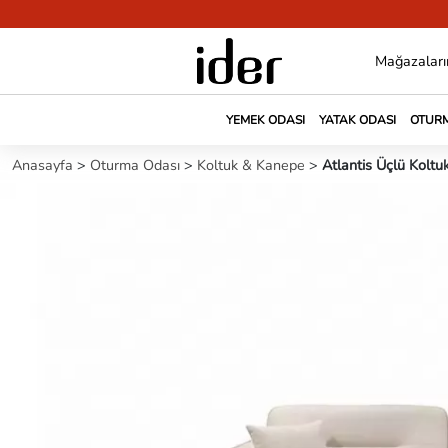
Mağazaları
YEMEK ODASI
YATAK ODASI
OTURM
Anasayfa
>
Oturma Odası
>
Koltuk & Kanepe
>
Atlantis Üçlü Koltu