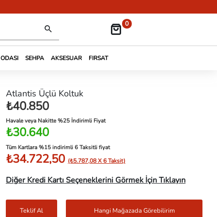
0
 ODASI
SEHPA
AKSESUAR
FIRSAT
Atlantis Üçlü Koltuk
₺40.850
Havale veya Nakitte %25 İndirimli Fiyat
₺30.640
Tüm Kartlara %15 indirimli 6 Taksitli fiyat
₺34.722,50
(₺5.787,08 X 6 Taksit)
Diğer Kredi Kartı Seçeneklerini Görmek İçin Tıklayın
Teklif Al
Hangi Mağazada Görebilirim