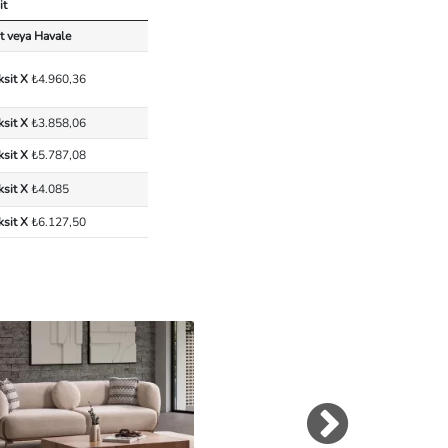
it
t veya Havale
ksit X
₺4.960,36
ksit X
₺3.858,06
ksit X
₺5.787,08
ksit X
₺4.085
ksit X
₺6.127,50