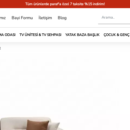
Tüm ürünlerde paraf'a özel 7 taksite %15 indirim!
mız
Bayi Formu
İletişim
Blog
A ODASI
TV ÜNITESI & TV SEHPASI
YATAK BAZA BAŞLIK
ÇOCUK & GENÇ
k