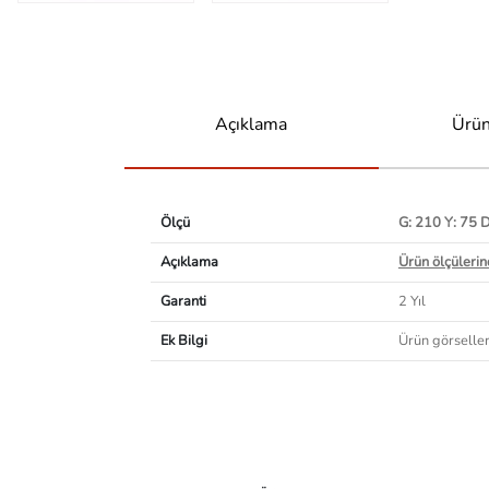
Açıklama
Ürün
Ölçü
G: 210 Y: 75 
Açıklama
Ürün ölçülerind
Garanti
2 Yıl
Ek Bilgi
Ürün görselleri