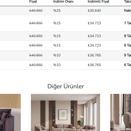
Fiyat
İndirim Oranı
İndirimli Fiyat
Taks
₺40.850
%25
₺30.640
Naki
₺40.850
%15
₺34.723
7 Ta
₺40.850
%15
₺34.723
9 Ta
₺40.850
%15
₺34.723
6 Ta
₺40.850
%10
₺36.765
9 Ta
₺40.850
%10
₺36.765
6 Ta
Diğer Ürünler