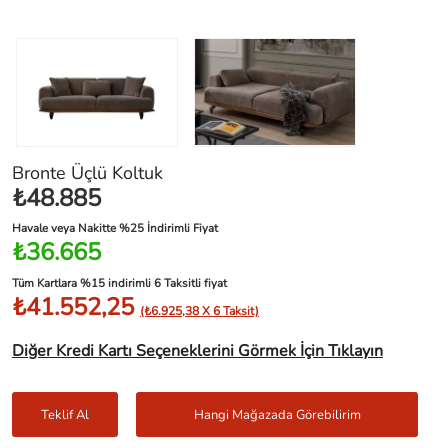
Bronte Üçlü Koltuk
₺48.885
Havale veya Nakitte %25 İndirimli Fiyat
₺36.665
Tüm Kartlara %15 indirimli 6 Taksitli fiyat
₺41.552,25
(₺6.925,38 X 6 Taksit)
Diğer Kredi Kartı Seçeneklerini Görmek İçin Tıklayın
Teklif Al
Hangi Mağazada Görebilirim