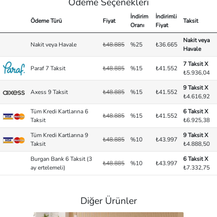
Ödeme Seçenekleri
İndirim
İndirimli
Ödeme Türü
Fiyat
Taksit
Oranı
Fiyat
Nakit veya
Nakit veya Havale
₺48.885
%25
₺36.665
Havale
7 Taksit X
Paraf 7 Taksit
₺48.885
%15
₺41.552
₺5.936,04
9 Taksit X
Axess 9 Taksit
₺48.885
%15
₺41.552
₺4.616,92
Tüm Kredi Kartlarına 6
6 Taksit X
₺48.885
%15
₺41.552
Taksit
₺6.925,38
Tüm Kredi Kartlarına 9
9 Taksit X
₺48.885
%10
₺43.997
Taksit
₺4.888,50
Burgan Bank 6 Taksit (3
6 Taksit X
₺48.885
%10
₺43.997
ay ertelemeli)
₺7.332,75
Diğer Ürünler