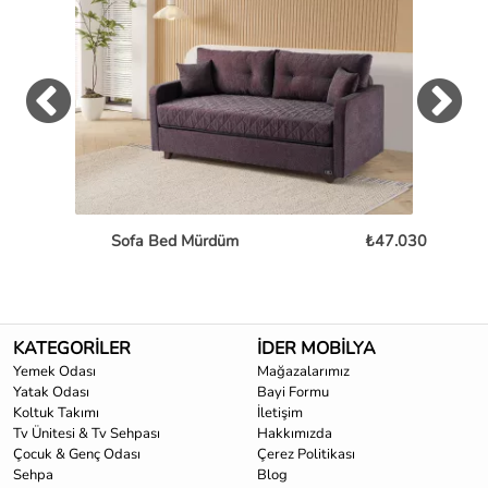
Sofa Bed Mürdüm
₺47.030
L
KATEGORİLER
İDER MOBİLYA
Yemek Odası
Mağazalarımız
Yatak Odası
Bayi Formu
Koltuk Takımı
İletişim
Tv Ünitesi & Tv Sehpası
Hakkımızda
Çocuk & Genç Odası
Çerez Politikası
Sehpa
Blog