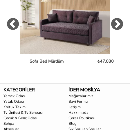
Sofa Bed Mürdüm
₺47.030
L
KATEGORİLER
İDER MOBİLYA
Yemek Odası
Mağazalarımız
Yatak Odası
Bayi Formu
Koltuk Takımı
İletişim
Tv Ünitesi & Tv Sehpası
Hakkımızda
Çocuk & Genç Odası
Çerez Politikası
Sehpa
Blog
Aksesuar
Sık Sorulan Sorular