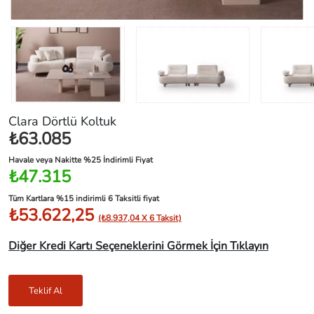
Clara Dörtlü Koltuk
₺63.085
Havale veya Nakitte %25 İndirimli Fiyat
₺47.315
Tüm Kartlara %15 indirimli 6 Taksitli fiyat
₺53.622,25
(₺8.937,04 X 6 Taksit)
Diğer Kredi Kartı Seçeneklerini Görmek İçin Tıklayın
Teklif Al