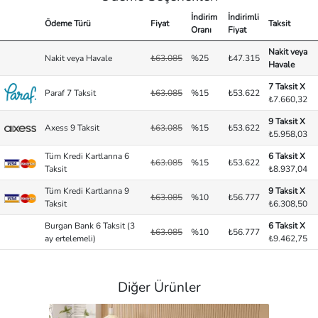
İndirim
İndirimli
Ödeme Türü
Fiyat
Taksit
Oranı
Fiyat
Nakit veya
Nakit veya Havale
₺63.085
%25
₺47.315
Havale
7 Taksit X
Paraf 7 Taksit
₺63.085
%15
₺53.622
₺7.660,32
9 Taksit X
Axess 9 Taksit
₺63.085
%15
₺53.622
₺5.958,03
Tüm Kredi Kartlarına 6
6 Taksit X
₺63.085
%15
₺53.622
Taksit
₺8.937,04
Tüm Kredi Kartlarına 9
9 Taksit X
₺63.085
%10
₺56.777
Taksit
₺6.308,50
Burgan Bank 6 Taksit (3
6 Taksit X
₺63.085
%10
₺56.777
ay ertelemeli)
₺9.462,75
Diğer Ürünler