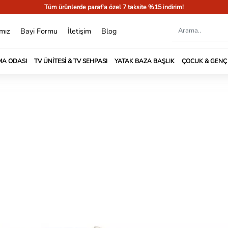
Tüm ürünlerde paraf'a özel 7 taksite %15 indirim!
mız
Bayi Formu
İletişim
Blog
A ODASI
TV ÜNITESI & TV SEHPASI
YATAK BAZA BAŞLIK
ÇOCUK & GENÇ