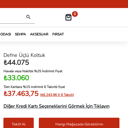
0
 ODASI
SEHPA
AKSESUAR
FIRSAT
Defne Üçlü Koltuk
₺44.075
Havale veya Nakitte %25 İndirimli Fiyat
₺33.060
Tüm Kartlara %15 indirimli 6 Taksitli fiyat
₺37.463,75
(₺6.243,96 X 6 Taksit)
Diğer Kredi Kartı Seçeneklerini Görmek İçin Tıklayın
Teklif Al
Hangi Mağazada Görebilirim