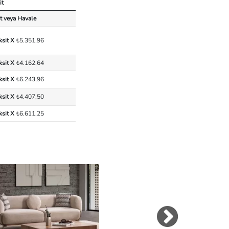
it
t veya Havale
ksit X
₺5.351,96
ksit X
₺4.162,64
ksit X
₺6.243,96
ksit X
₺4.407,50
ksit X
₺6.611,25