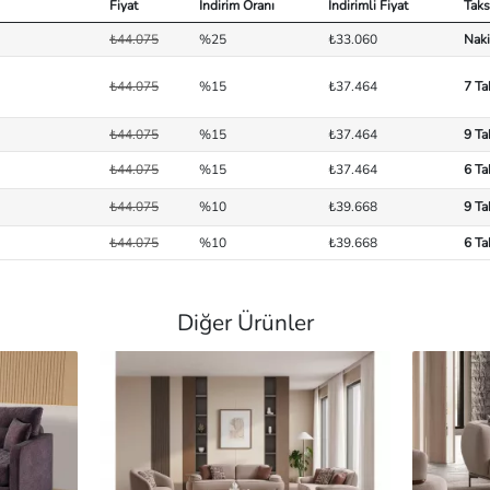
Fiyat
İndirim Oranı
İndirimli Fiyat
Taks
₺44.075
%25
₺33.060
Naki
₺44.075
%15
₺37.464
7 Ta
₺44.075
%15
₺37.464
9 Ta
₺44.075
%15
₺37.464
6 Ta
₺44.075
%10
₺39.668
9 Ta
₺44.075
%10
₺39.668
6 Ta
Diğer Ürünler