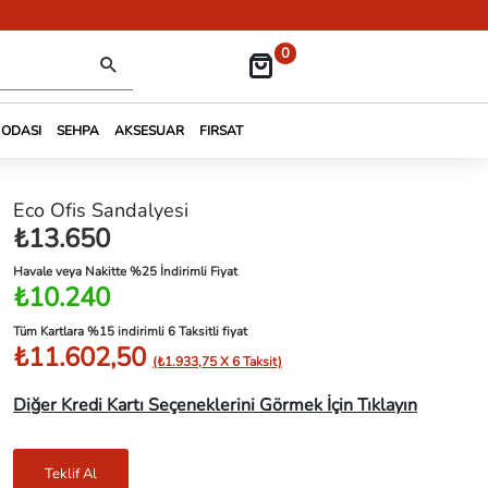
0
 ODASI
SEHPA
AKSESUAR
FIRSAT
Eco Ofis Sandalyesi
₺13.650
Havale veya Nakitte %25 İndirimli Fiyat
₺10.240
Tüm Kartlara %15 indirimli 6 Taksitli fiyat
₺11.602,50
(₺1.933,75 X 6 Taksit)
Diğer Kredi Kartı Seçeneklerini Görmek İçin Tıklayın
Teklif Al