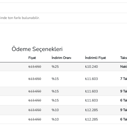
nde ton farkı bulunabilir.
Ödeme Seçenekleri
Fiyat
İndirim Oranı
İndirimli Fiyat
Taks
₺13.650
%25
₺10.240
Naki
₺13.650
%15
₺11.603
7 Ta
₺13.650
%15
₺11.603
9 Ta
₺13.650
%15
₺11.603
6 Ta
₺13.650
%10
₺12.285
9 Ta
₺13.650
%10
₺12.285
6 Ta