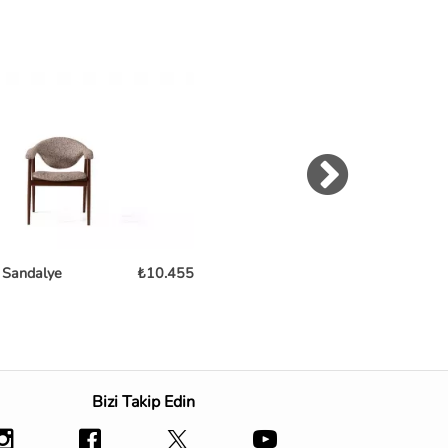
 Sandalye
₺10.455
Noble Sandalye
₺
Bizi Takip Edin