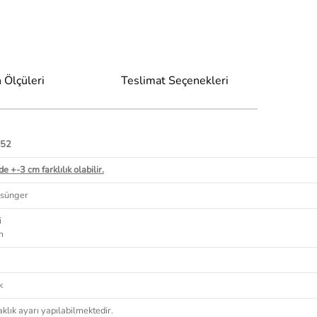
 Ölçüleri
Teslimat Seçenekleri
 52
e +-3 cm farklılık olabilir.
 sünger
i
m
k
aklık ayarı yapılabilmektedir.