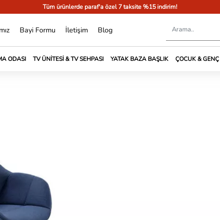
Tüm ürünlerde paraf'a özel 7 taksite %15 indirim!
mız
Bayi Formu
İletişim
Blog
A ODASI
TV ÜNITESI & TV SEHPASI
YATAK BAZA BAŞLIK
ÇOCUK & GENÇ