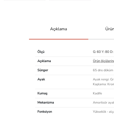
Açıklama
Ürün
Ölçü
G: 60 Y: 80 D:
Açıklama
Ürün ölçülerind
Sünger
65 dns döküm
Ayak
Ayak rengi: Gr
Kaplama: Kro
Kumaş
Kadife
Mekanizma
Amortisör aya
Fonksiyon
Yükseklik - alç