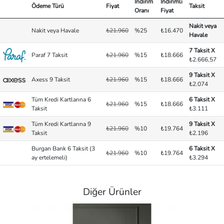
İndirim
İndirimli
Ödeme Türü
Fiyat
Taksit
Oranı
Fiyat
Nakit veya
Nakit veya Havale
₺21.960
%25
₺16.470
Havale
7 Taksit X
Paraf 7 Taksit
₺21.960
%15
₺18.666
₺2.666,57
9 Taksit X
Axess 9 Taksit
₺21.960
%15
₺18.666
₺2.074
Tüm Kredi Kartlarına 6
6 Taksit X
₺21.960
%15
₺18.666
Taksit
₺3.111
Tüm Kredi Kartlarına 9
9 Taksit X
₺21.960
%10
₺19.764
Taksit
₺2.196
Burgan Bank 6 Taksit (3
6 Taksit X
₺21.960
%10
₺19.764
ay ertelemeli)
₺3.294
Diğer Ürünler