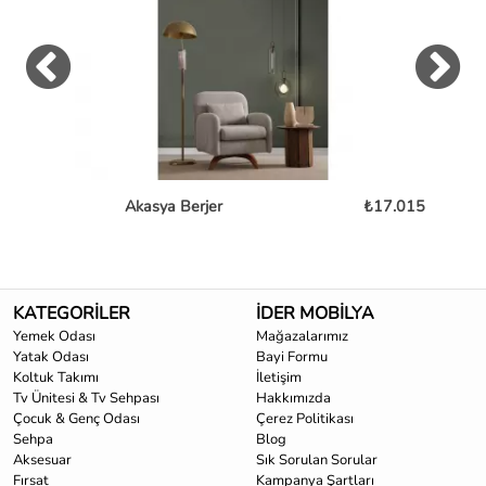
Akasya Berjer
₺17.015
KATEGORİLER
İDER MOBİLYA
Yemek Odası
Mağazalarımız
Yatak Odası
Bayi Formu
Koltuk Takımı
İletişim
Tv Ünitesi & Tv Sehpası
Hakkımızda
Çocuk & Genç Odası
Çerez Politikası
Sehpa
Blog
Aksesuar
Sık Sorulan Sorular
Fırsat
Kampanya Şartları