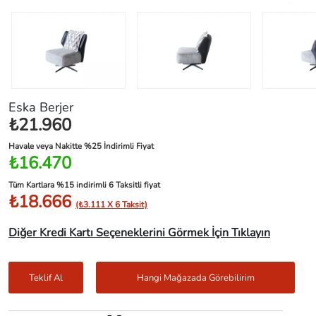
Eska Berjer
₺21.960
Havale veya Nakitte %25 İndirimli Fiyat
₺16.470
Tüm Kartlara %15 indirimli 6 Taksitli fiyat
₺18.666
(₺3.111 X 6 Taksit)
Diğer Kredi Kartı Seçeneklerini Görmek İçin Tıklayın
Teklif Al
Hangi Mağazada Görebilirim