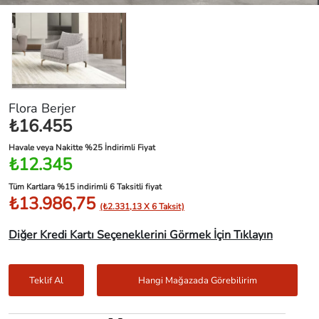
Flora Berjer
₺16.455
Havale veya Nakitte %25 İndirimli Fiyat
₺12.345
Tüm Kartlara %15 indirimli 6 Taksitli fiyat
₺13.986,75
(₺2.331,13 X 6 Taksit)
Diğer Kredi Kartı Seçeneklerini Görmek İçin Tıklayın
Teklif Al
Hangi Mağazada Görebilirim