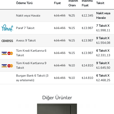
İndirim
İndirimli
Ödeme Türü
Fiyat
Taksit
Oranı
Fiyat
Nakit veya
Nakit veya Havale
₺16.455
%25
₺12.345
Havale
7 Taksit X
Paraf 7 Taksit
₺16.455
%15
₺13.987
₺1.998,11
9 Taksit X
Axess 9 Taksit
₺16.455
%15
₺13.987
₺1.554,08
Tüm Kredi Kartlarına 6
6 Taksit X
₺16.455
%15
₺13.987
Taksit
₺2.331,13
Tüm Kredi Kartlarına 9
9 Taksit X
₺16.455
%10
₺14.810
Taksit
₺1.645,50
Burgan Bank 6 Taksit (3
6 Taksit X
₺16.455
%10
₺14.810
ay ertelemeli)
₺2.468,25
Diğer Ürünler