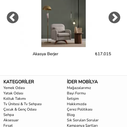
Akasya Berjer
₺17.015
KATEGORİLER
İDER MOBİLYA
Yemek Odası
Mağazalarımız
Yatak Odası
Bayi Formu
Koltuk Takımı
İletişim
Tv Ünitesi & Tv Sehpası
Hakkımızda
Çocuk & Genç Odası
Çerez Politikası
Sehpa
Blog
Aksesuar
Sık Sorulan Sorular
Fırsat
Kampanya Şartları